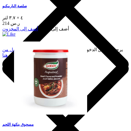
صلصة الباربيكيو
٤ × ٣.٧ لتر
214 ر.س
أضف إلى السلة
أضف إلى المخزون
يرجى تسجيل الدخول لإضافة هذا إلى المفضلة.
سجّل الدخول من
هنا
مسحوق بنكهة اللحم