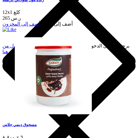
12x1 كلغ
265 ر.س
أضف إلى السلة
أضف إلى المخزون
يرجى تسجيل الدخول لإضافة هذا إلى المفضلة.
سجّل الدخول من
هنا
مسحوق ديمي جلاس
٦ × ٨٠٠ غ