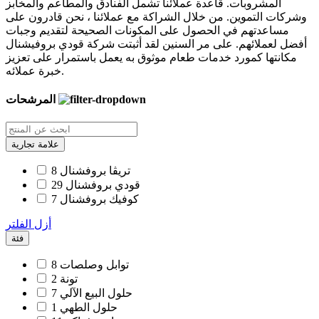
المشروبات. قاعدة عملائنا تشمل الفنادق والمطاعم والمخابز
وشركات التموين. من خلال الشراكة مع عملائنا ، نحن قادرون على
مساعدتهم في الحصول على المكونات الصحيحة لتقديم وجبات
أفضل لعملائهم. على مر السنين لقد أثبتت شركة قودي بروفيشنال
مكانتها كمورد خدمات طعام موثوق به يعمل باستمرار على تعزيز
خبرة عملائه.
المرشحات
علامة تجارية
تريڨا بروفشنال
8
قودي بروفشنال
29
كوفيك بروفشنال
7
أزل الفلتر
فئة
توابل وصلصات
8
تونة
2
حلول البيع الآلي
7
حلول الطهي
1