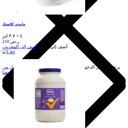
مايونيز كلاسيك
٤ × ٣.٧ لتر
210 ر.س
أضف إلى السلة
أضف إلى المخزون
يرجى تسجيل الدخول لإضافة هذا إلى المفضلة.
سجّل الدخول من
هنا