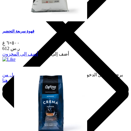
قهوة سريعة التحضير
٥٠٠×٦ غ
612 ر.س
أضف إلى السلة
أضف إلى المخزون
يرجى تسجيل الدخول لإضافة هذا إلى المفضلة.
سجّل الدخول من
هنا