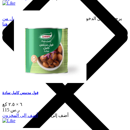
يرجى تسجيل الدخول لإضافة هذا إلى المفضلة.
سجّل الدخول من
هنا
فول مدمس كامل سادة
٦ × ٢.٥ كغ
115 ر.س
أضف إلى السلة
أضف إلى المخزون