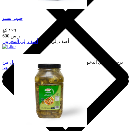
حبوب إنتنسو
٦×١ كغ
600 ر.س
أضف إلى السلة
أضف إلى المخزون
يرجى تسجيل الدخول لإضافة هذا إلى المفضلة.
سجّل الدخول من
هنا