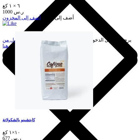
٦ × ١ كغ
1000 ر.س
أضف إلى السلة
أضف إلى المخزون
يرجى تسجيل الدخول لإضافة هذا إلى المفضلة.
سجّل الدخول من
هنا
كابتشينو بالشكولاتة
١٠×١ كغ
677 ر.س