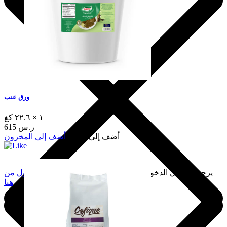
ورق عنب
١ × ٢٢.٦ كغ
615 ر.س
أضف إلى السلة
أضف إلى المخزون
يرجى تسجيل الدخول لإضافة هذا إلى المفضلة.
سجّل الدخول من
هنا