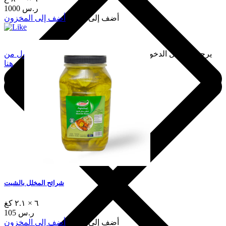
1000 ر.س
أضف إلى السلة
أضف إلى المخزون
يرجى تسجيل الدخول لإضافة هذا إلى المفضلة.
سجّل الدخول من
هنا
شرائح المخلل بالشبت
٦ × ٢.١ كغ
105 ر.س
أضف إلى السلة
أضف إلى المخزون