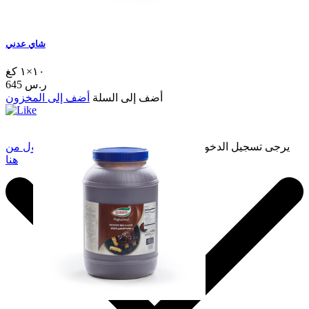
شاي عدني
١٠×١ كغ
645 ر.س
أضف إلى السلة
أضف إلى المخزون
يرجى تسجيل الدخول لإضافة هذا إلى المفضلة.
سجّل الدخول من
هنا