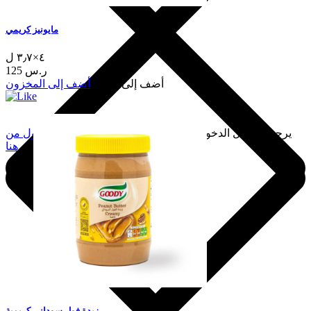
مايونيز كريمي
٤×٣٫٧ ل
125 ر.س
أضف إلى السلة
أضف إلى المخزون
يرجى تسجيل الدخول لإضافة هذا إلى المفضلة.
سجّل الدخول من
هنا
زبدة فول سوداني كريمية