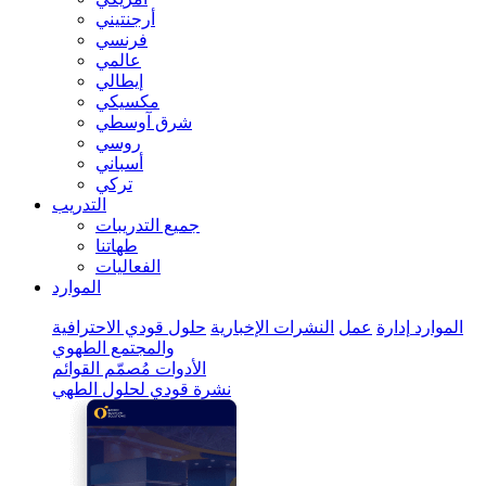
أرجنتيني
فرنسي
عالمي
إيطالي
مكسيكي
شرق آوسطي
روسي
أسباني
تركي
التدريب
جميع التدريبات
طهاتنا
الفعاليات
الموارد
الموارد
إدارة
عمل
النشرات الإخبارية
حلول قودي الاحترافية
والمجتمع الطهوي
الأدوات
مُصمّم القوائم
نشرة قودي لحلول الطهي