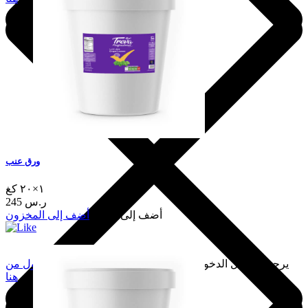
ورق عنب
١×٢٠ كغ
245 ر.س
أضف إلى السلة
أضف إلى المخزون
يرجى تسجيل الدخول لإضافة هذا إلى المفضلة.
سجّل الدخول من
هنا