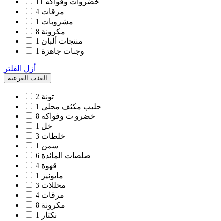
خضروات وفواكه
11
مرقات
4
مشروبات
1
مكرونة
8
منتجات ألبان
1
وجبات جاهزة
1
أزل الفلتر
الفئات الفرعية
تونة
2
حليب مكثف محلى
1
خضروات وفواكه
8
خل
1
خلطات
3
سمن
1
صلصات المائدة
6
قهوة
4
مايونيز
1
مخللات
3
مرقات
4
مكرونة
8
نكتار
1