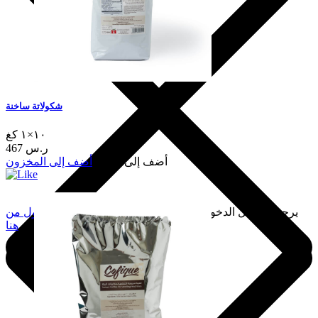
شكولاتة ساخنة
١٠×١ كغ
467 ر.س
أضف إلى السلة
أضف إلى المخزون
يرجى تسجيل الدخول لإضافة هذا إلى المفضلة.
سجّل الدخول من
هنا