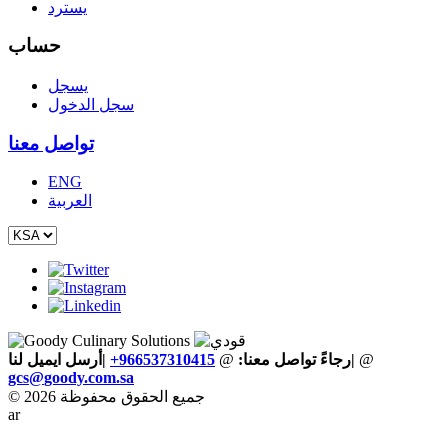
يسترد
حساب
يسجل
سجل الدخول
تواصل معنا
ENG
العربية
@
|
رجاءً تواصل معنا:
@
+966537310415
|أرسل ايميل لنا
gcs
@
goody
.
com
.
sa
© 2026 جميع الحقوق محفوظة
ar