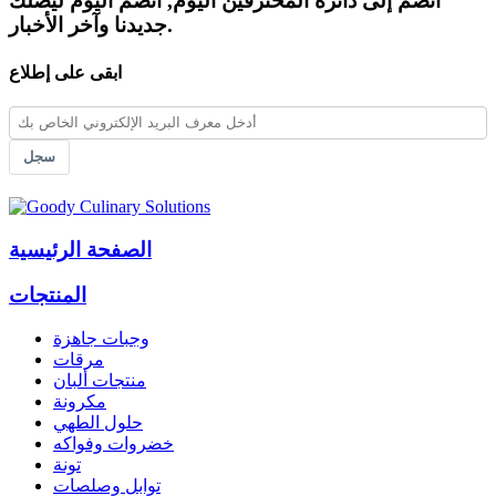
انضم إلى دائرة المحترفين اليوم, انضم اليوم ليصلك
جديدنا وآخر الأخبار.
ابقى على إطلاع
سجل
الصفحة الرئيسية
المنتجات
وجبات جاهزة
مرقات
منتجات ألبان
مكرونة
حلول الطهي
خضروات وفواكه
تونة
توابل وصلصات