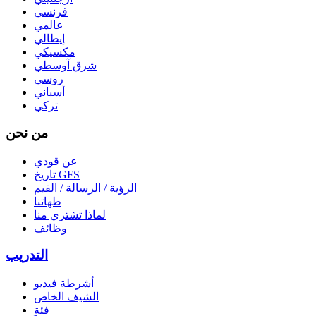
فرنسي
عالمي
إيطالي
مكسيكي
شرق آوسطي
روسي
أسباني
تركي
من نحن
عن قودي
تاريخ GFS
الرؤية / الرسالة / القيم
طهاتنا
لماذا تشتري منا
وظائف
التدريب
أشرطة فيديو
الشيف الخاص
فئة