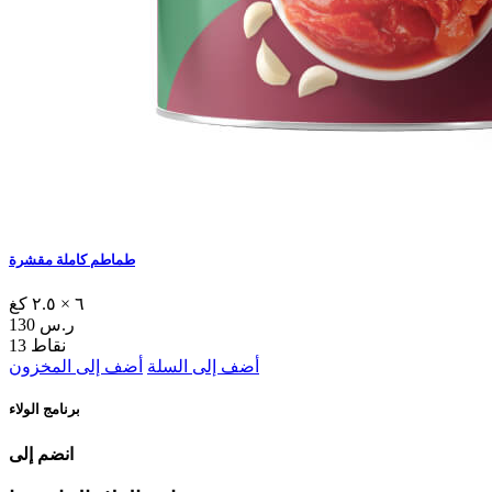
طماطم كاملة مقشرة
٦ × ٢.٥ كغ
130 ر.س
13 نقاط
أضف إلى السلة
أضف إلى المخزون
برنامج الولاء
انضم إلى