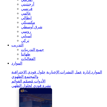
أرجنتيني
فرنسي
عالمي
إيطالي
مكسيكي
شرق آوسطي
روسي
أسباني
تركي
التدريب
جميع التدريبات
طهاتنا
الفعاليات
الموارد
الموارد
إدارة
عمل
النشرات الإخبارية
حلول قودي الاحترافية
والمجتمع الطهوي
الأدوات
مُصمّم القوائم
نشرة قودي لحلول الطهي