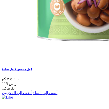
فول مدمس كامل سادة
٦ × ٢.٥ كغ
115 ر.س
12 نقاط
أضف إلى السلة
أضف إلى المخزون