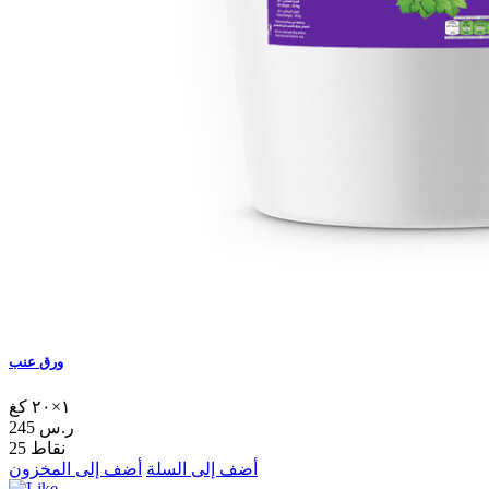
ورق عنب
١×٢٠ كغ
245 ر.س
25 نقاط
أضف إلى السلة
أضف إلى المخزون