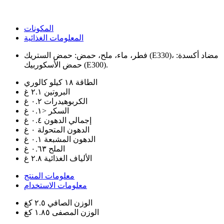
المكونات
المعلومات الغذائية
فطر، ماء، ملح، حمض: حمض الستريك (E330)، مضاد أكسدة:
حمض الأسكوربيك (E300).
الطاقة
١٨ كيلو كالوري
البروتين
٢.١ غ
الكربوهيدرات
٠.٢ غ
السكر
<٠.١ غ
إجمالي الدهون
٠.٤ غ
الدهون المتحولة
٠ غ
الدهون المشبعة
٠.١ غ
الملح
٠.٦٣ غ
الألياف الغذائية
٢.٨ غ
معلومات المنتج
معلومات الاستخدام
الوزن الصافي
٢.٥ كغ
الوزن المصفى
١.٨٥ كغ