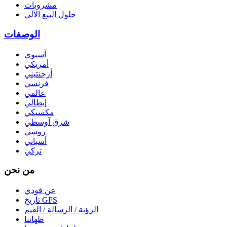
مشروبات
حلول البيع الآلي
الوصفات
آسيوي
أمريكي
أرجنتيني
فرنسي
عالمي
إيطالي
مكسيكي
شرق آوسطي
روسي
أسباني
تركي
من نحن
عن قودي
تاريخ GFS
الرؤية / الرسالة / القيم
طهاتنا