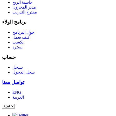
حاسبة الربح
مدير المخزون
مقترح التدريب
برنامج الولاء
حول البرنامج
كيف يعمل
يكسب
يسترد
حساب
يسجل
سجل الدخول
تواصل معنا
ENG
العربية