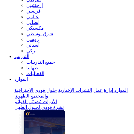
أرجنتيني
فرنسي
عالمي
إيطالي
مكسيكي
شرق آوسطي
روسي
أسباني
تركي
التدريب
جميع التدريبات
طهاتنا
الفعاليات
الموارد
الموارد
إدارة
عمل
النشرات الإخبارية
حلول قودي الاحترافية
والمجتمع الطهوي
الأدوات
مُصمّم القوائم
نشرة قودي لحلول الطهي