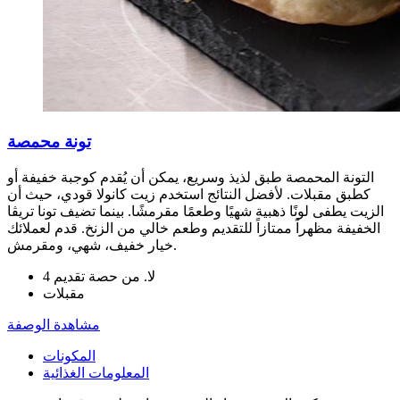
تونة محمصة
التونة المحمصة طبق لذيذ وسريع، يمكن أن يُقدم كوجبة خفيفة أو
كطبق مقبلات. لأفضل النتائج استخدم زيت كانولا قودي، حيث أن
الزيت يطفى لونًا ذهبية شهيًا وطعمًا مقرمشًا. بينما تضيف تونا تريڨا
الخفيفة مظهراً ممتازاً للتقديم وطعم خالي من الزنخ. قدم لعملائك
خيار خفيف، شهي، ومقرمش.
لا. من حصة تقديم 4
مقبلات
مشاهدة الوصفة
المكونات
المعلومات الغذائية