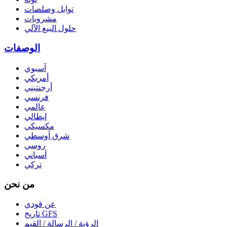
توابل وصلصات
مشروبات
حلول البيع الآلي
الوصفات
آسيوي
أمريكي
أرجنتيني
فرنسي
عالمي
إيطالي
مكسيكي
شرق آوسطي
روسي
أسباني
تركي
من نحن
عن قودي
تاريخ GFS
الرؤية / الرسالة / القيم