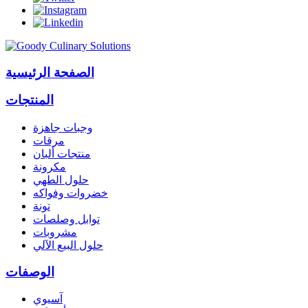
الصفحة الرئيسية
المنتجات
وجبات جاهزة
مرقات
منتجات ألبان
مكرونة
حلول الطهي
خضروات وفواكه
تونة
توابل وصلصات
مشروبات
حلول البيع الآلي
الوصفات
آسيوي