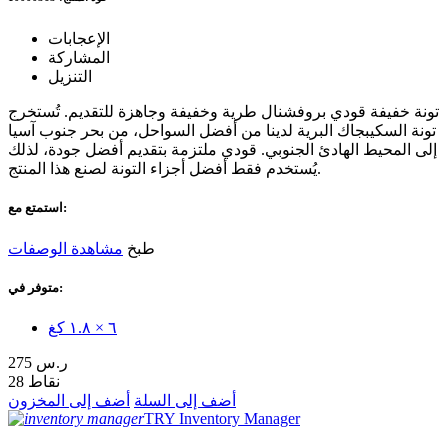
الإعجابات
المشاركة
التنزيل
تونة خفيفة قودي بروفشنال طرية وخفيفة وجاهزة للتقديم. تُستخرج
تونة السكيبجاك البرية لدينا من أفضل السواحل، من بحر جنوب آسيا
إلى المحيط الهادئ الجنوبي. قودي ملتزمة بتقديم أفضل جودة، لذلك
يُستخدم فقط أفضل أجزاء التونة لصنع هذا المنتج.
استمتع مع:
طبخ
مشاهدة الوصفات
متوفر في:
٦ × ١.٨ كغ
275 ر.س
28 نقاط
أضف إلى السلة
أضف إلى المخزون
TRY Inventory Manager