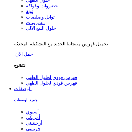
حلول الطهي
خضروات وفواكه
تونة
توابل وصلصات
مشروبات
حلول البيع الآلي
تحميل فهرس منتجاتنا الجديد مع التشكيلة المحدثة
حمل الآن
الكتالوج
فهرس قودي لحلول الطهي
فهرس قودي لحلول الطهي
الوصفات
جميع الوصفات
آسيوي
أمريكي
أرجنتيني
فرنسي