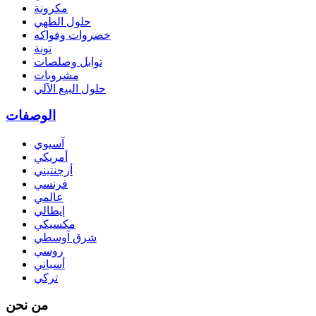
مكرونة
حلول الطهي
خضروات وفواكه
تونة
توابل وصلصات
مشروبات
حلول البيع الآلي
الوصفات
آسيوي
أمريكي
أرجنتيني
فرنسي
عالمي
إيطالي
مكسيكي
شرق آوسطي
روسي
أسباني
تركي
من نحن