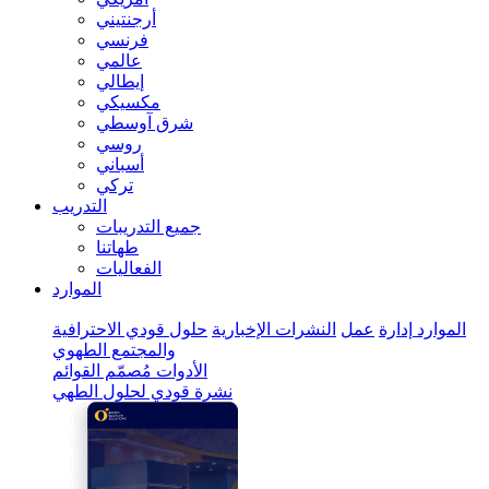
أرجنتيني
فرنسي
عالمي
إيطالي
مكسيكي
شرق آوسطي
روسي
أسباني
تركي
التدريب
جميع التدريبات
طهاتنا
الفعاليات
الموارد
الموارد
إدارة
عمل
النشرات الإخبارية
حلول قودي الاحترافية
والمجتمع الطهوي
الأدوات
مُصمّم القوائم
نشرة قودي لحلول الطهي