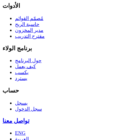
الأدوات
مُصمّم القوائم
حاسبة الربح
مدير المخزون
مقترح التدريب
برنامج الولاء
حول البرنامج
كيف يعمل
يكسب
يسترد
حساب
يسجل
سجل الدخول
تواصل معنا
ENG
العربية