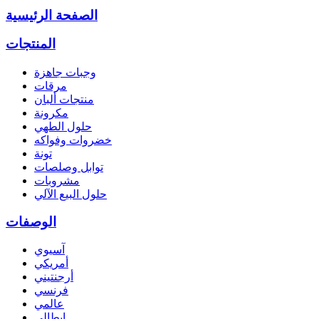
الصفحة الرئيسية
المنتجات
وجبات جاهزة
مرقات
منتجات ألبان
مكرونة
حلول الطهي
خضروات وفواكه
تونة
توابل وصلصات
مشروبات
حلول البيع الآلي
الوصفات
آسيوي
أمريكي
أرجنتيني
فرنسي
عالمي
إيطالي