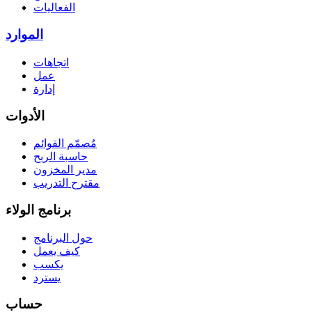
الفعاليات
الموارد
اتجاهات
عمل
إدارة
الأدوات
مُصمّم القوائم
حاسبة الربح
مدير المخزون
مقترح التدريب
برنامج الولاء
حول البرنامج
كيف يعمل
يكسب
يسترد
حساب