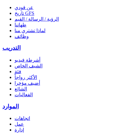
عن قودي
تاريخ GFS
الرؤية / الرسالة / القيم
طهاتنا
لماذا تشتري منا
وظائف
التدريب
أشرطة فيديو
الشيف الخاص
فئة
الأكثر رواجاً
أضيف مؤخرا
الشائع
الفعاليات
الموارد
اتجاهات
عمل
إدارة