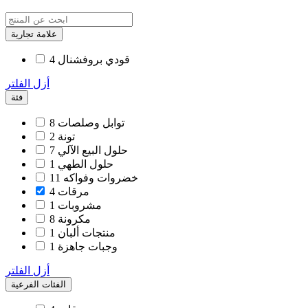
علامة تجارية
قودي بروفشنال
4
أزل الفلتر
فئة
توابل وصلصات
8
تونة
2
حلول البيع الآلي
7
حلول الطهي
1
خضروات وفواكه
11
مرقات
4
مشروبات
1
مكرونة
8
منتجات ألبان
1
وجبات جاهزة
1
أزل الفلتر
الفئات الفرعية