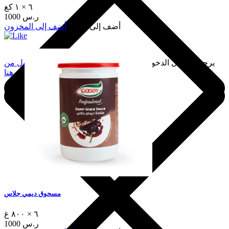
٦ × ١ كغ
1000 ر.س
أضف إلى السلة
أضف إلى المخزون
يرجى تسجيل الدخول لإضافة هذا إلى المفضلة.
سجّل الدخول من
هنا
مسحوق ديمي جلاس
٦ × ٨٠٠ غ
1000 ر.س