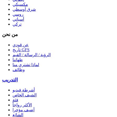
مكسيكي
شرق آوسطي
روسي
أسباني
تركي
من نحن
عن قودي
تاريخ GFS
الرؤية / الرسالة / القيم
طهاتنا
لماذا تشتري منا
وظائف
التدريب
أشرطة فيديو
الشيف الخاص
فئة
الأكثر رواجاً
أضيف مؤخرا
الشائع