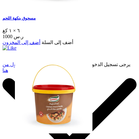
مسحوق بنكهة اللحم
٦ × ١ كغ
1000 ر.س
أضف إلى السلة
أضف إلى المخزون
يرجى تسجيل الدخول لإضافة هذا إلى المفضلة.
سجّل الدخول من
هنا