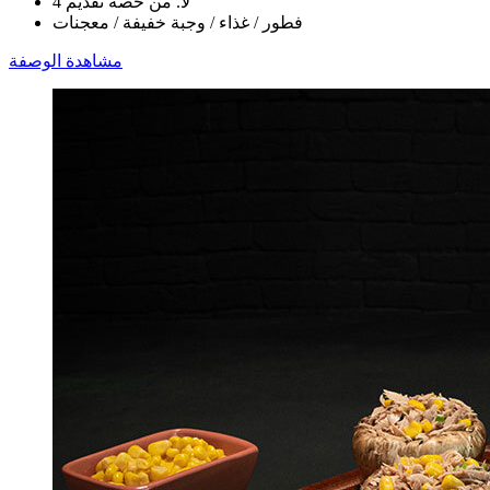
لا. من حصة تقديم 4
فطور / غذاء / وجبة خفيفة / معجنات
مشاهدة الوصفة