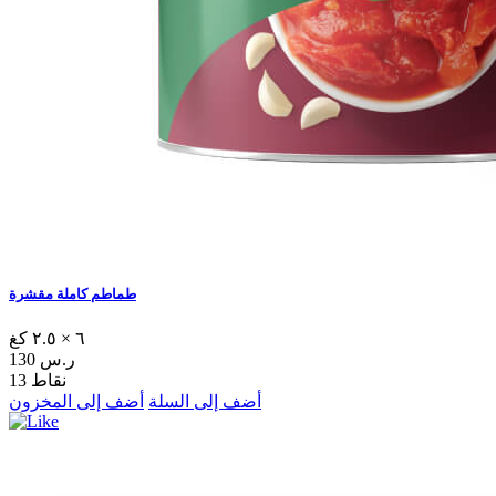
طماطم كاملة مقشرة
٦ × ٢.٥ كغ
130 ر.س
13 نقاط
أضف إلى السلة
أضف إلى المخزون