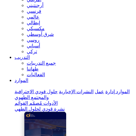
أرجنتيني
فرنسي
عالمي
إيطالي
مكسيكي
شرق آوسطي
روسي
أسباني
تركي
التدريب
جميع التدريبات
طهاتنا
الفعاليات
الموارد
الموارد
إدارة
عمل
النشرات الإخبارية
حلول قودي الاحترافية
والمجتمع الطهوي
الأدوات
مُصمّم القوائم
نشرة قودي لحلول الطهي