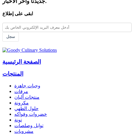
جديدنا وآخر الأخبار.
ابقى على إطلاع
سجل
الصفحة الرئيسية
المنتجات
وجبات جاهزة
مرقات
منتجات ألبان
مكرونة
حلول الطهي
خضروات وفواكه
تونة
توابل وصلصات
مشروبات