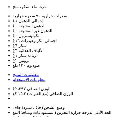
ذرة، ماء، سكر، ملح.
سعرات حراريه
٩٠ سعرة حرارية
إجمالي الدهون
١غ
الدهون المشبعة
٠غ
الدهون غير المشبعة
٠غ
الكوليسترول
٠غ
اجمالي الكربوهيدرات
١٦غ
سكر
٦غ
الألياف الغذائية
٣غ
١غ>
زيادة سكر
بروتين
٢غ
صوديوم
١٢٠ملغ
معلومات المنتج
معلومات الاستخدام
الوزن الصافي
٢،٣٩٧غ
الوزن الصافي (مع العبوات)
١٥.٢ كغ
وضع الشحن (جاف /مبرد)
جاف
الحد الأدنى لدرجة حرارة التخزين (المستودعات ومنافذ البيع