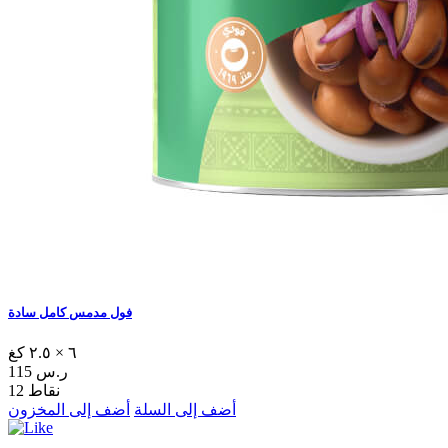
فول مدمس كامل سادة
٦ × ٢.٥ كغ
115 ر.س
12 نقاط
أضف إلى السلة
أضف إلى المخزون