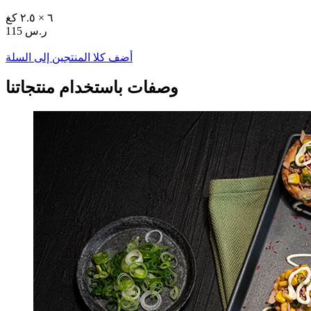
٦ × ٢.٥ كغ
115 ر.س
أضف كلا المنتجين إلى السلة
وصفات باستخدام منتجاتنا