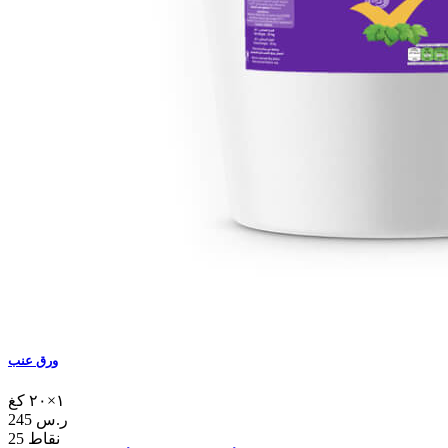
ورق عنب
١×٢٠ كغ
245 ر.س
25 نقاط