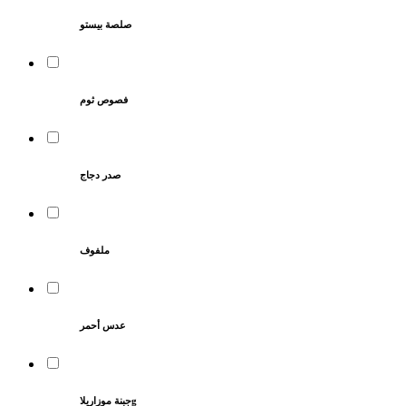
صلصة بيستو
فصوص ثوم
صدر دجاج
ملفوف
عدس أحمر
جبنة موزاريلاg