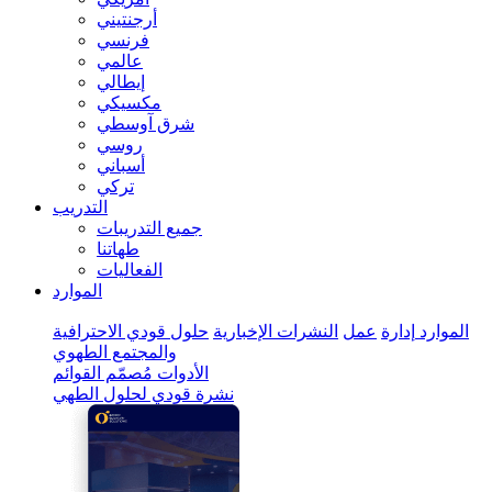
أرجنتيني
فرنسي
عالمي
إيطالي
مكسيكي
شرق آوسطي
روسي
أسباني
تركي
التدريب
جميع التدريبات
طهاتنا
الفعاليات
الموارد
الموارد
إدارة
عمل
النشرات الإخبارية
حلول قودي الاحترافية
والمجتمع الطهوي
الأدوات
مُصمّم القوائم
نشرة قودي لحلول الطهي