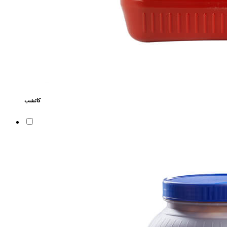
كاتشب