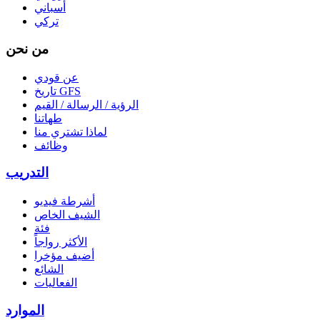
أسباني
تركي
من نحن
عن قودي
تاريخ GFS
الرؤية / الرسالة / القيم
طهاتنا
لماذا تشتري منا
وظائف
التدريب
أشرطة فيديو
الشيف الخاص
فئة
الأكثر رواجاً
أضيف مؤخرا
الشائع
الفعاليات
الموارد