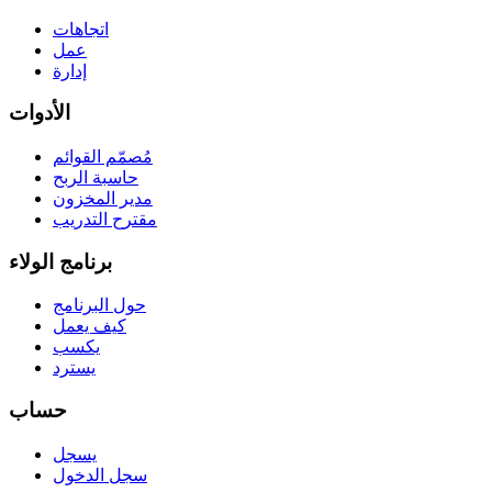
اتجاهات
عمل
إدارة
الأدوات
مُصمّم القوائم
حاسبة الربح
مدير المخزون
مقترح التدريب
برنامج الولاء
حول البرنامج
كيف يعمل
يكسب
يسترد
حساب
يسجل
سجل الدخول