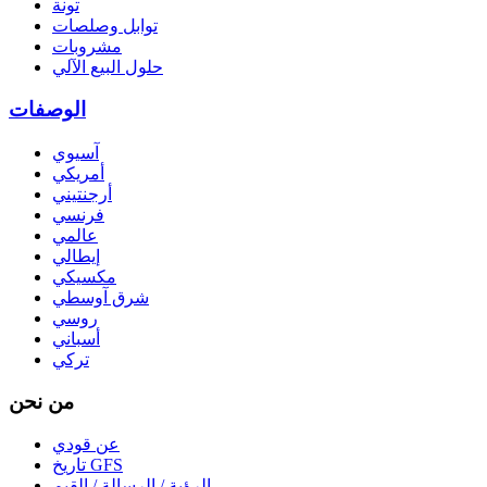
تونة
توابل وصلصات
مشروبات
حلول البيع الآلي
الوصفات
آسيوي
أمريكي
أرجنتيني
فرنسي
عالمي
إيطالي
مكسيكي
شرق آوسطي
روسي
أسباني
تركي
من نحن
عن قودي
تاريخ GFS
الرؤية / الرسالة / القيم