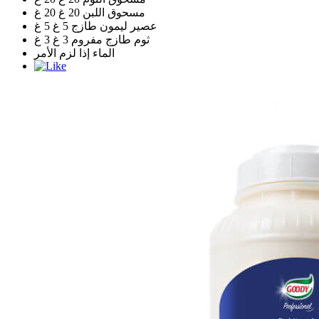
مسحوق اللبن
20 غ
20
غ
عصير ليمون طازج
5 غ
5
غ
ثوم طازج مفروم
3 غ
3
غ
الماء إذا لزم الأمر