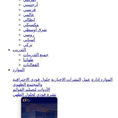
أرجنتيني
فرنسي
عالمي
إيطالي
مكسيكي
شرق آوسطي
روسي
أسباني
تركي
التدريب
جميع التدريبات
طهاتنا
الفعاليات
الموارد
الموارد
إدارة
عمل
النشرات الإخبارية
حلول قودي الاحترافية
والمجتمع الطهوي
الأدوات
مُصمّم القوائم
نشرة قودي لحلول الطهي