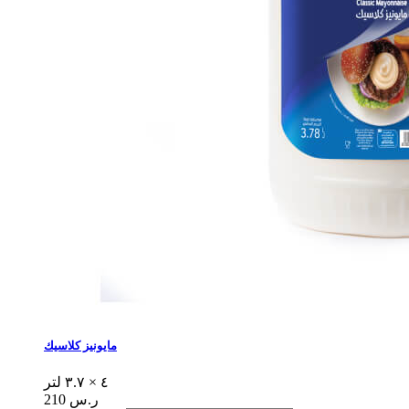
مايونيز كلاسيك
٤ × ٣.٧ لتر
210 ر.س