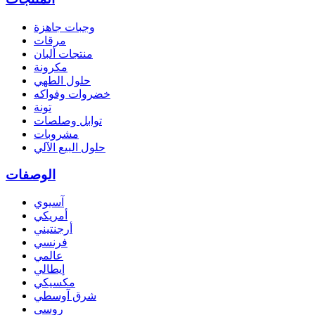
وجبات جاهزة
مرقات
منتجات ألبان
مكرونة
حلول الطهي
خضروات وفواكه
تونة
توابل وصلصات
مشروبات
حلول البيع الآلي
الوصفات
آسيوي
أمريكي
أرجنتيني
فرنسي
عالمي
إيطالي
مكسيكي
شرق آوسطي
روسي