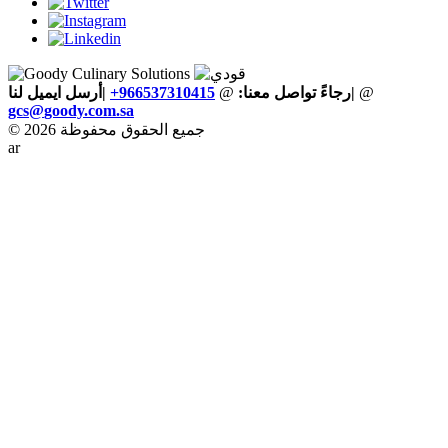
@
|
رجاءً تواصل معنا:
@
+966537310415
|أرسل ايميل لنا
gcs
@
goody
.
com
.
sa
© 2026 جميع الحقوق محفوظة
ar