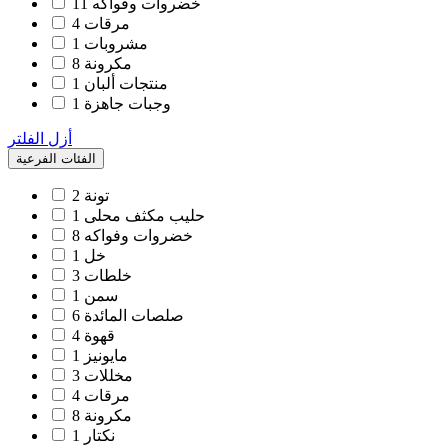
خضروات وفواكه
11
مرقات
4
مشروبات
1
مكرونة
8
منتجات ألبان
1
وجبات جاهزة
1
أزل الفلتر
الفئات الفرعية
تونة
2
حليب مكثف محلى
1
خضروات وفواكه
8
خل
1
خلطات
3
سمن
1
صلصات المائدة
6
قهوة
4
مايونيز
1
مخللات
3
مرقات
4
مكرونة
8
نكتار
1