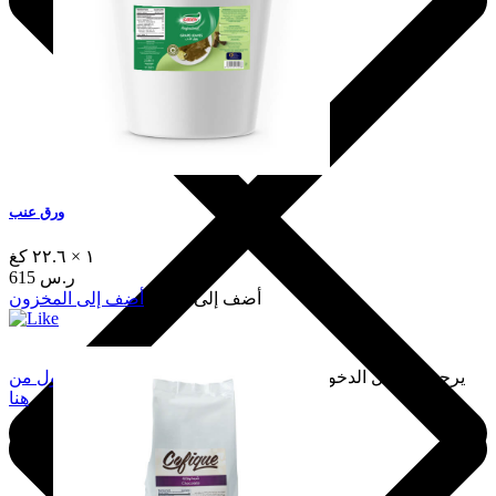
ورق عنب
١ × ٢٢.٦ كغ
615 ر.س
أضف إلى السلة
أضف إلى المخزون
يرجى تسجيل الدخول لإضافة هذا إلى المفضلة.
سجّل الدخول من
هنا