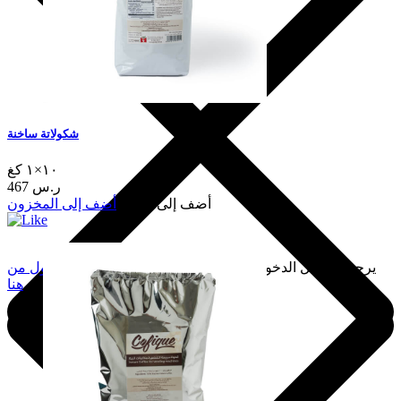
شكولاتة ساخنة
١٠×١ كغ
467 ر.س
أضف إلى السلة
أضف إلى المخزون
يرجى تسجيل الدخول لإضافة هذا إلى المفضلة.
سجّل الدخول من
هنا