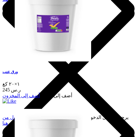
ورق عنب
١×٢٠ كغ
245 ر.س
أضف إلى السلة
أضف إلى المخزون
يرجى تسجيل الدخول لإضافة هذا إلى المفضلة.
سجّل الدخول من
هنا