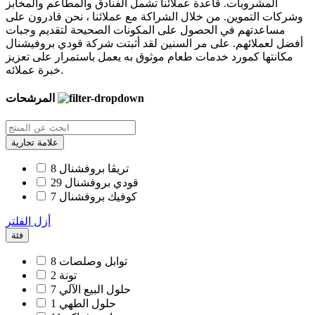
المشروبات. قاعدة عملائنا تشمل الفنادق والمطاعم والمخابز
وشركات التموين. من خلال الشراكة مع عملائنا ، نحن قادرون على
مساعدتهم في الحصول على المكونات الصحيحة لتقديم وجبات
أفضل لعملائهم. على مر السنين لقد أثبتت شركة قودي بروفيشنال
مكانتها كمورد خدمات طعام موثوق به يعمل باستمرار على تعزيز
خبرة عملائه.
المرشحات
علامة تجارية
تريڨا بروفشنال
8
قودي بروفشنال
29
كوفيك بروفشنال
7
أزل الفلتر
فئة
توابل وصلصات
8
تونة
2
حلول البيع الآلي
7
حلول الطهي
1