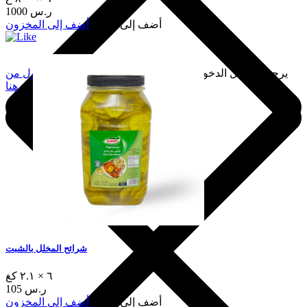
1000 ر.س
أضف إلى السلة
أضف إلى المخزون
يرجى تسجيل الدخول لإضافة هذا إلى المفضلة.
سجّل الدخول من
هنا
شرائح المخلل بالشبت
٦ × ٢.١ كغ
105 ر.س
أضف إلى السلة
أضف إلى المخزون