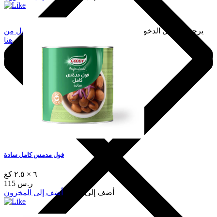
يرجى تسجيل الدخول لإضافة هذا إلى المفضلة.
سجّل الدخول من
هنا
فول مدمس كامل سادة
٦ × ٢.٥ كغ
115 ر.س
أضف إلى السلة
أضف إلى المخزون