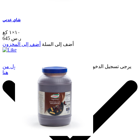
شاي عدني
١٠×١ كغ
645 ر.س
أضف إلى السلة
أضف إلى المخزون
يرجى تسجيل الدخول لإضافة هذا إلى المفضلة.
سجّل الدخول من
هنا