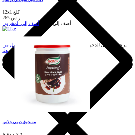
12x1 كلغ
265 ر.س
أضف إلى السلة
أضف إلى المخزون
يرجى تسجيل الدخول لإضافة هذا إلى المفضلة.
سجّل الدخول من
هنا
مسحوق ديمي جلاس
٦ × ٨٠٠ غ