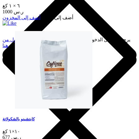
٦ × ١ كغ
1000 ر.س
أضف إلى السلة
أضف إلى المخزون
يرجى تسجيل الدخول لإضافة هذا إلى المفضلة.
سجّل الدخول من
هنا
كابتشينو بالشكولاتة
١٠×١ كغ
677 ر.س