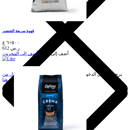
قهوة سريعة التحضير
٥٠٠×٦ غ
612 ر.س
أضف إلى السلة
أضف إلى المخزون
يرجى تسجيل الدخول لإضافة هذا إلى المفضلة.
سجّل الدخول من
هنا