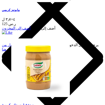
مايونيز كريمي
٤×٣٫٧ ل
125 ر.س
أضف إلى السلة
أضف إلى المخزون
يرجى تسجيل الدخول لإضافة هذا إلى المفضلة.
سجّل الدخول من
هنا
زبدة فول سوداني كريمية