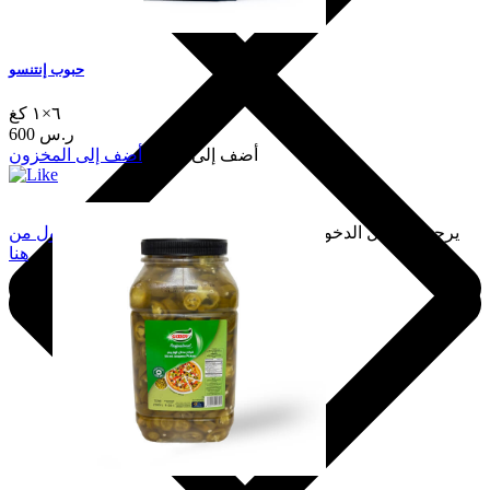
حبوب إنتنسو
٦×١ كغ
600 ر.س
أضف إلى السلة
أضف إلى المخزون
يرجى تسجيل الدخول لإضافة هذا إلى المفضلة.
سجّل الدخول من
هنا