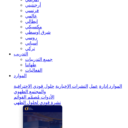
أرجنتيني
فرنسي
عالمي
إيطالي
مكسيكي
شرق آوسطي
روسي
أسباني
تركي
التدريب
جميع التدريبات
طهاتنا
الفعاليات
الموارد
الموارد
إدارة
عمل
النشرات الإخبارية
حلول قودي الاحترافية
والمجتمع الطهوي
الأدوات
مُصمّم القوائم
نشرة قودي لحلول الطهي