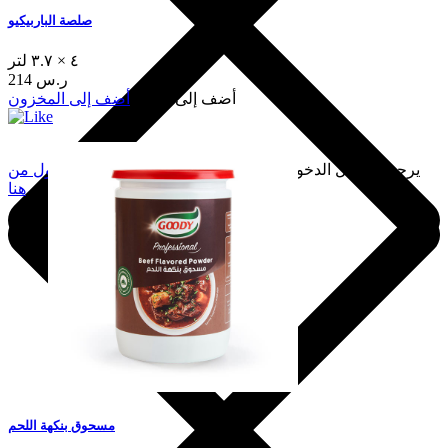
صلصة الباربيكيو
٤ × ٣.٧ لتر
214 ر.س
أضف إلى السلة
أضف إلى المخزون
يرجى تسجيل الدخول لإضافة هذا إلى المفضلة.
سجّل الدخول من
هنا
مسحوق بنكهة اللحم