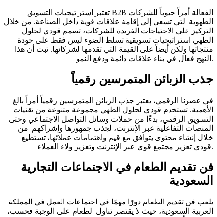
تعتبر استراتيجيات التسويق B2B الفعالة أمراً حيوياً للشركات
الطهوية التي تسعى إلى إقامة علاقات قوية داخل الصناعة. من خلال
التركيز على الاحتياجات الفريدة للشركات، تصمم قودي لحلول
الطهي استراتيجيات تسويقية تسلط الضوء ليس فقط على جودة
منتجاتها ولكن أيضاً على القيمة التي تقدمها لشركائها. ثبت أن هذا
النهج فعال في بناء علاقات دائمة ودفع النمو.
جذب الزبائن المتمرسين رقمياً
في عصرنا الرقمي، يعتبر جذب الزبائن المتمرسين رقمياً أمراً بالغ
الأهمية. تستخدم قودي لحلول الطهي مجموعة متنوعة من تقنيات
التسويق الرقمي، بدءًا من حملات وسائل التواصل الاجتماعي وحتى
المنصات التفاعلية عبر الإنترنت، لجذب جمهورها وإشراكهم. من
خلال إنشاء محتوى يتوافق مع قيم واهتمامات عملائها، تستطيع
قودي تعزيز مجتمع قوي عبر الإنترنت وتعزيز ولاء العملاء.
فن تقديم الطعام في الاجتماعات التجارية
السعودية
يلعب فن تقديم الطعام دورًا مهمًا في اجتماعات العمل في المملكة
العربية السعودية، حيث لا يقتصر تناول الطعام على الوجبة فحسب،