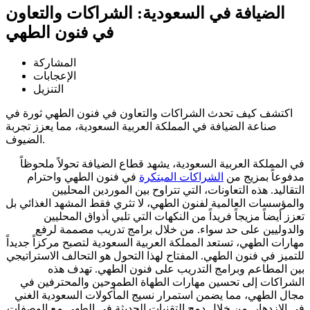
الضيافة في السعودية: الشراكات والتعاون
في فنون الطهي
المشاركة
الإعجابات
التنزيل
اكتشف كيف تحدث الشراكات والتعاون في فنون الطهي ثورة في
صناعة الضيافة في المملكة العربية السعودية، مما يعزز تجربة
الضيوف.
في المملكة العربية السعودية، يشهد قطاع الضيافة تحولاً ملحوظاً
مدفوعاً بمزيج من
الشراكات المبتكرة
في فنون الطهي واحترام
التقاليد. هذه التعاونات، التي تتراوح بين الموردين المحليين
والمؤسسات العالمية لفنون الطهي، لا تثري فقط المشهد الغذائي بل
تعزز أيضاً مزيجاً فريداً من النكهات التي تلبي أذواق المحليين
والدوليين على حد سواء. من خلال برامج تدريب مصممة لرفع
مهارات الطهي، تستعد المملكة العربية السعودية لتصبح مركزاً جديداً
للتميز في فنون الطهي. المفتاح لهذا التحول هو التحالف الاستراتيجي
بين المطاعم وبرامج التدريب على فنون الطهي. تهدف هذه
الشراكات إلى تحسين مهارات الطهاة الطموحين والمحترفين في
مجال الطهي، مما يضمن استمرار نسيج المأكولات السعودية الغني
في الازدهار. من خلال دمج التقنيات الحديثة في الطهي مع الوصفات