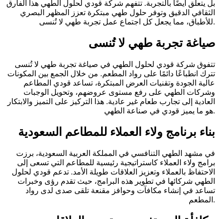
بل يتعلق أيضًا بالتجربة. تتفهم شركة قودي لحلول الطهي هذا الفارق
الثقافي الدقيق وتوفر حلول طهي مبتكرة تعزز المظهر البصري
للأطباق، مما يجعل كل اجتماع عمل تجربة طهي لا تُنسى.
صياغة تجربة طهي لا تُنسى
تتفوق شركة قودي لحلول الطهي في صياغة تجربة طهي لا تُنسى
تترك انطباعًا دائمًا على رواد المطعم. من خلال الجمع بين المكونات
عالية الجودة وتقنيات العرض المبتكرة، تساعد قودي المطاعم
وشركات الطهي على رفع مستوى عروضهم، وتحويل الوجبات
العادية إلى تجارب طعام غير عادية. هذا التركيز على التميز والابتكار
هو ما يميز قودي في صناعة الطهي.
بناء برنامج ولاء العملاء للمطاعم السعودية
في مشهد الطهي التنافسي في المملكة العربية السعودية، برزت
برامج ولاء العملاء كاستراتيجية رئيسية للمطاعم التي تسعى إلى
الاحتفاظ بالعملاء وتعزيز العلاقات طويلة الأمد. تدعم قودي لحلول
الطهي شركائها في تطوير هذه البرامج، حيث تقدم رؤى وخبرات
تساعد في إنشاء مكافآت وحوافز مقنعة تلقى صدى لدى رواد
المطعم.