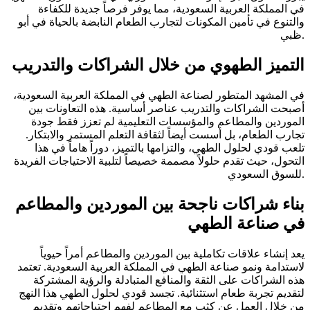
في المملكة العربية السعودية، مما يوفر فرصاً جديدة للكفاءة
والتنوع في تأمين المكونات لتجارب الطعام النابضة بالحياة في أبو
ظبي.
التميز الطهوي من خلال الشراكات والتدريب
في المشهد المتطور لصناعة الطهي في المملكة العربية السعودية،
أصبحت الشراكات والتدريب عناصر أساسية. هذه التعاونات بين
الموردين والمطاعم والمؤسسات التعليمية لم تعزز فقط جودة
تجارب الطعام، بل أسست أيضاً لثقافة التعلم المستمر والابتكار.
تلعب قودي لحلول الطهي، والتزامها بالتميز، دوراً هاماً في هذا
التحول، حيث تقدم حلولاً مصممة خصيصاً لتلبية الاحتياجات الفريدة
للسوق السعودي.
بناء شراكات ناجحة بين الموردين والمطاعم
في صناعة الطهي
يعد إنشاء علاقات تكاملية بين الموردين والمطاعم أمراً حيوياً
لاستدامة ونمو صناعة الطهي في المملكة العربية السعودية. تعتمد
هذه الشراكات على الثقة والمنافع المتبادلة والرؤية المشتركة
لتقديم تجربة طعام استثنائية. تجسد قودي لحلول الطهي هذا النهج
من خلال العمل عن كثب مع المطاعم لفهم احتياجاتهم وتقديم