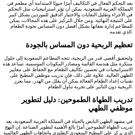
يعد التحكم الفعال في التكاليف أمرًا حيويًا لاستدامة أي مطعم في
المملكة العربية السعودية. يمكن أن تؤثر استراتيجيات مثل التحكم
في الأجزاء وتقليل النفايات والاختيار الدقيق للموردين بشكل كبير
على النتيجة النهائية. ومن خلال التركيز على هذه المجالات، يمكن
للمطاعم إدارة نفقاتها بشكل أفضل دون المساس بجودة الطعام
الذي تقدمه.
تعظيم الربحية دون المساس بالجودة
ولتحقيق أقصى قدر من الربحية، تتجه المطاعم السعودية إلى حلول
مبتكرة مثل هندسة القائمة ومصادر المكونات الموسمية. تساعد هذه
الاستراتيجيات في تحسين تكاليف الطعام مع الحفاظ على معايير
الطهي العالية. علاوة على ذلك، فإن تدريب موظفي المطبخ على
تقنيات إعداد الطعام الفعالة يمكن أن يقلل من الهدر، مما يعزز
الربحية دون التأثير على تجربة تناول الطعام.
تدريب الطهاة الطموحين: دليل لتطوير
موظفي الطهي
في مشهد الطهي النابض بالحياة في المملكة العربية السعودية، يعد
تدريب الطهاة الطموحين أمرًا بالغ الأهمية لتطوير الصناعة. إن النهج
الذي يركز على المطبخ السعودي التقليدي واتجاهات الطهي العالمية