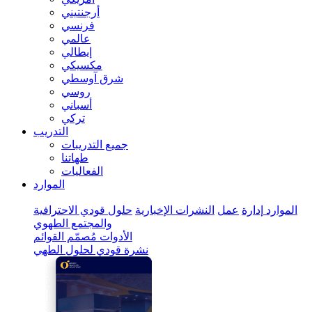
أرجنتيني
فرنسي
عالمي
إيطالي
مكسيكي
شرق آوسطي
روسي
أسباني
تركي
التدريب
جميع التدريبات
طهاتنا
الفعاليات
الموارد
الموارد
إدارة
عمل
النشرات الإخبارية
حلول قودي الاحترافية
والمجتمع الطهوي
الأدوات
مُصمّم القوائم
نشرة قودي لحلول الطهي