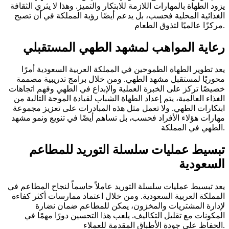
يزود الطهاة بالمهارات اللازمة للابتكار والتميز. وهذا لا يثري الثقافة
الغذائية المحلية فحسب، بل يدعم أيضًا رؤية المملكة في أن تصبح
مركزًا عالميًا لتذوق الطعام.
رعاية المواهب لمشهد الطهي المستقبلي
يعد تطوير الطهاة الطموحين في المملكة العربية السعودية أمرًا
محوريًا لمستقبل مشهد الطهي. ومن خلال برامج تدريبية مصممة
خصيصًا تركز على الخبرة العملية والإبداع في الطهي وفهم اتجاهات
الغذاء العالمية، يتم إعداد الطهاة الشباب لقيادة الموجة التالية من
ابتكارات الطهي. ولا تعمل مثل هذه المبادرات على تعزيز مجموعة
مهارات هؤلاء الأفراد فحسب، بل تساهم أيضًا في تنويع ونمو مشهد
الطهي في المملكة.
تبسيط عمليات سلسلة التوريد للمطاعم
السعودية
يعد تبسيط عمليات سلسلة التوريد عاملاً حاسماً لنجاح المطاعم في
المملكة العربية السعودية. ومن خلال اعتماد ممارسات أكثر كفاءة
لإدارة المشتريات والمخزون، يمكن للمطاعم ضمان نضارة
المكونات مع تقليل التكاليف. يلعب هذا التحسين دورًا مهمًا في
الحفاظ على جودة الأطباق المقدمة للعملاء.