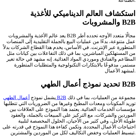
الصناعة.
استكشاف العالم الديناميكي للأغذية
والمشروبات B2B
يعد عالم الأغذية والمشروبات B2B مجالًا متعدد الأوجه تحدده أطر
عمل متنوعة، بدءًا من عمليات البيع بالجملة التقليدية إلى المنصات
المتطورة عبر الإنترنت. في الأساس، يخدم هذا القطاع الشركات بدلاً
من المستهلكين المباشرين، بما في ذلك التفاعلات بين كيانات مثل
المطاعم والفنادق وموردي المواد الغذائية. إنه مشهد في حالة تغير
مستمر، مدفوعًا بالابتكارات التكنولوجية والمتطلبات المتطورة
لمشهد الأعمال.
تحديد نموذج أعمال الطهي B2B
مجموعة من العمليات، بما في ذلك
أعمال الطهي B2B
يشمل نموذج
توريد المكونات ومعدات المطبخ وغيرها من الضروريات التي تتطلبها
مؤسسات الخدمات الغذائية. يعتمد هذا النموذج على العلاقات بين
الموردين والشركات، مع التركيز على المبيعات بالجملة، والعقود
طويلة الأجل، وفي كثير من الأحيان، الحلول المخصصة لتلبية
احتياجات الأعمال المحددة. وتكمن كفاءة هذا النموذج في قدرته على
تبسيط العمليات وخفض التكاليف لكل من الموردين والمشترين.