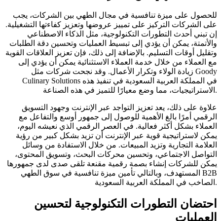
للحصول على ميزة تنافسية في مجال الطهي بين الشركات، يجب
على الشركات التركيز على تمييز عروضها وتعزيز كفاءتها التشغيلية.
إن تبني أحدث التطورات التكنولوجية، مثل الذكاء الاصطناعي
والأتمتة، يمكن أن يؤدي إلى تبسيط العمليات وتحسين دقة الطلبات
وتقليل أوقات التسليم. بالإضافة إلى ذلك، فإن تعزيز العلاقات القوية
مع العملاء من خلال خدمة العملاء الاستثنائية يمكن أن يؤدي إلى
زيادة الولاء وتكرار الأعمال. وقد نجحت شركات مثل Goody
Culinary Solutions في المملكة العربية السعودية في تنفيذ هذه
الاستراتيجيات، مما وضع معيارًا للتميز في هذه الصناعة.
علاوة على ذلك، يعد تعزيز التواجد عبر الإنترنت وجهود التسويق
الرقمي أمرًا بالغ الأهمية للوصول إلى جمهور أوسع والتفاعل مع
العملاء بشكل أكثر فعالية. في العصر الرقمي الذي نعيشه اليوم،
يمكن لاستراتيجية قوية عبر الإنترنت أن تزيد بشكل كبير من رؤية
العلامة التجارية وتزيد المبيعات. من خلال الاستفادة من وسائل
التواصل الاجتماعي، وتحسين محركات البحث، وتسويق المحتوى،
يمكن للشركات إنشاء بصمة رقمية مقنعة تلقى صدى لدى جمهورها
المستهدف، وبالتالي تأمين ميزة تنافسية في سوق الطهي B2B
الصاخب في المملكة العربية السعودية.
احتضان التطورات التكنولوجية لتحسين
العمليات