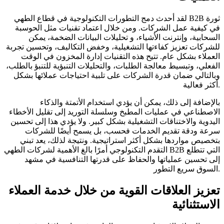
لقد أحدث دمج التطورات التكنولوجية في قطاع الطهي B2B ثورة
في كيفية عمل الشركات. ومن خلال اعتماد تقنيات مثل الحوسبة
السحابية، وإنترنت الأشياء، و تحليلات البيانات الضخمة، يمكن
للشركات تعزيز كفاءتها التشغيلية، وخفض التكاليف، وتحسين تجربة
العملاء بشكل عام. تتيح هذه التقنيات إدارة المخزون في الوقت
الفعلي، وتبسيط معالجة الطلبات، والتحليلات التنبؤية للتنبؤ بالطلب،
وبالتالي ضمان قدرة الشركات على تلبية احتياجات عملائها بشكل
أكثر فعالية.
بالإضافة إلى ذلك، يمكن أن يؤدي استخدام الأتمتة والذكاء
الاصطناعي في عمليات المطبخ وسلسلة التوريد إلى تقليل الأخطاء
اليدوية والاختناقات التشغيلية بشكل كبير. ولا يؤدي هذا إلى تحسين
سرعة ودقة تقديم الخدمات فحسب، بل يسمح أيضًا للشركات
بتخصيص مواردها بشكل أكثر استراتيجية. ونتيجة لذلك، يعد تبني
التقدم التكنولوجي أمرًا بالغ الأهمية لشركات الطهي B2B التي تتطلع
إلى تحسين عملياتها والحفاظ على قدرتها التنافسية في مشهد
السوق سريع التطور.
تعزيز العلاقات القوية من خلال خدمة العملاء
الاستثنائية