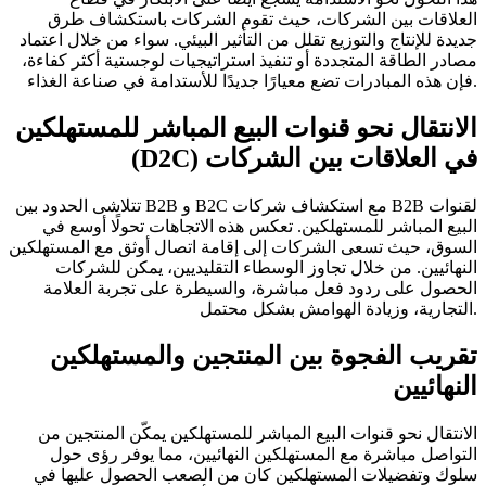
العلاقات بين الشركات، حيث تقوم الشركات باستكشاف طرق
جديدة للإنتاج والتوزيع تقلل من التأثير البيئي. سواء من خلال اعتماد
مصادر الطاقة المتجددة أو تنفيذ استراتيجيات لوجستية أكثر كفاءة،
فإن هذه المبادرات تضع معيارًا جديدًا للأستدامة في صناعة الغذاء.
الانتقال نحو قنوات البيع المباشر للمستهلكين
(D2C) في العلاقات بين الشركات
تتلاشى الحدود بين B2B و B2C مع استكشاف شركات B2B لقنوات
البيع المباشر للمستهلكين. تعكس هذه الاتجاهات تحولًا أوسع في
السوق، حيث تسعى الشركات إلى إقامة اتصال أوثق مع المستهلكين
النهائيين. من خلال تجاوز الوسطاء التقليديين، يمكن للشركات
الحصول على ردود فعل مباشرة، والسيطرة على تجربة العلامة
التجارية، وزيادة الهوامش بشكل محتمل.
تقريب الفجوة بين المنتجين والمستهلكين
النهائيين
الانتقال نحو قنوات البيع المباشر للمستهلكين يمكّن المنتجين من
التواصل مباشرة مع المستهلكين النهائيين، مما يوفر رؤى حول
سلوك وتفضيلات المستهلكين كان من الصعب الحصول عليها في