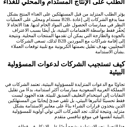
الطلب على الإنتاج المستدام والمحلي للغذاء
يؤثر الطلب المتزايد من قبل المستهلكين على الغذاء المنتج بشكل
مستدام ومحلي على العمليات B2B، مما يدفع الشركات إلى إعادة
النظر في ممارسات الحصول على المواد الخام لديها. هذا الاتجاه لا
يُحفَّز فقط بواسطة الاهتمامات البيئية، بل أيضًا بسبب الاعتراف
بالجودة والطازجة التي يمكن أن تقدمها المنتجات المحلية. ونتيجة
لذلك، تسعى الشركات B2B إلى إقامة شراكات مع الموردين
المحليين، بهدف تقليل بصمتها الكربونية مع تلبية توقعات العملاء
بشأن الاستدامة.
كيف تستجيب الشركات لدعوات المسؤولية
البيئية
تجاوبًا مع الدعوات المتزايدة للمسؤولية البيئية، تعتمد الشركات في
المملكة العربية السعودية ممارسات أكثر استدامة، بدءًا من تقليل
النفايات إلى استخدام التغليف الصديق للبيئة. هذه الجهود ليست
فقط تحسينًا لتأثيرها البيئي، بل تلقي صدىً إيجابيًا من المستهلكين
الذين يتخذون قرارات الشراء بناءً على معايير الاستدامة بشكل
متزايد. ونتيجة لذلك، تجد الشركات التي تولي أولوية للمسؤولية
البيئية أنفسها في موقع تنافسي متقدم.
هذا التحول نحو الاستدامة يشجع أيضًا على الابتكار في قطاع