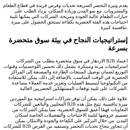
يقدم وتيرة التحضر السريعة تحديات وفرص فريدة في قطاع الطعام
والمشروبات. مع نمو المدن وزيادة السكان، يزداد الطلب على
خيارات الطعام عالية الجودة ومريحة. الشركات التي يمكنها تلبية
احتياجات هذه الفئة الحضرية بكفاءة تستحق الحصول على ميزة
تنافسية كبيرة.
إستراتيجيات النجاح في بيئة سوق متحضرة
بسرعة
الازدهار في سوق متحضرة يتطلب من الشركات B2B اعتماد
استراتيجيات مرنة ومبتكرة. يشمل ذلك تحسين اللوجستيات وقنوات
التوزيع لضمان توصيل المنتجات الطازجة والمصنعة إلى المراكز
الحضرية في الوقت المناسب. بالإضافة إلى ذلك، يمكن للاستفادة
من التكنولوجيا لتبسيط العمليات وتعزيز خدمة العملاء مساعدة
الشركات على تلبية توقعات المستهلكين الحضريين العالية.
علاوة على ذلك، يمكن أن توفر شراكات استراتيجية مع الموردين
المحليين والبائعين للشركات B2B ميزة تنافسية. تتيح مثل هذه
التعاونات فهمًا أعمق للسوق الحضرية، مما يمكن الشركات من
تصميم عروضها لتلبية الاحتياجات والتفضيلات الخاصة لسكان
المدن. من خلال التركيز على الكفاءة والجودة والابتكار، يمكن
للشركات B2B أن تتجاوز بنجاح تحديات التحضر وتستفيد من الفرص