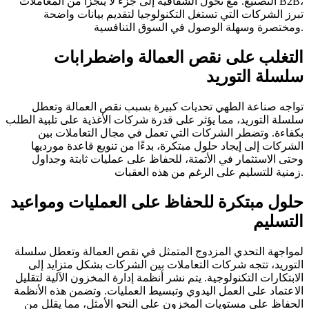
التصنيع. مع تحول الشفافية إلى جزء لا يتجزأ من المعاملات B2B،
تبرز الشركات التي تستغل التكنولوجيا لتقديم بيانات واضحة
ومختصرة وسهلة الوصول في السوق التنافسية.
التغلب على نقص العمالة واضطرابات
سلسلة التوريد
تواجه صناعة الطهي تحديات كبيرة بسبب نقص العمالة وتعطل
سلسلة التوريد، مما يؤثر على قدرة شركات الأغذية على تلبية الطلب
بكفاءة. وتضطر الشركات التي تعمل في مجال التعاملات بين
الشركات إلى إيجاد حلول مبتكرة، بدءًا من تنويع قاعدة مورديها
وحتى الاستثمار في الأتمتة، للحفاظ على عمليات ثابتة وجداول
زمنية للتسليم على الرغم من هذه العقبات.
حلول مبتكرة للحفاظ على العمليات ومواعيد
التسليم
لمواجهة التحدي المزدوج المتمثل في نقص العمالة وتعطل سلسلة
التوريد، تتجه شركات التعاملات بين الشركات بشكل متزايد إلى
الابتكارات التكنولوجية. يتم نشر أنظمة إدارة المخزون الآلية لتقليل
الاعتماد على العمل اليدوي وتبسيط العمليات. وتضمن هذه الأنظمة
الحفاظ على مستويات المخزون على النحو الأمثل، مما يقلل من