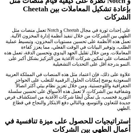
نظرة على كيفية قيام منصات مثل Notch و
Cheetah بإعادة تشكيل المعاملات بين
الشركات
تعمل منصات مثل Notch و Cheetah على إحداث ثورة في مجال
الطهي بين الشركات من خلال تنفيذ أنظمة إدارة المخزون الآلية.
تعمل هذه الأنظمة على تحسين مستويات المخزون، وتبسيط عملية
الطلب، وتوفير البيانات في الوقت الفعلي، مما يعزز كفاءة
المعاملات. ومن خلال تقليل الجهد اليدوي وتحسين الدقة، تعمل هذه
المنصات على تمكين شركات الأغذية من التركيز بشكل أكبر على
النمو بدرجة أقل على التحديات التشغيلية.
علاوة على ذلك، فإن اعتماد مثل هذه المنصات في المملكة العربية
السعودية يوضح إمكانات الحلول الرقمية للتغلب على الحواجز
الجغرافية واللوجستية. ومن خلال تعزيز نظام بيئي أكثر اتصالاً
وشفافية بين الشركات، لا تعمل هذه الأسواق على تحسين سلسلة
التوريد فحسب، بل تمكّن أيضًا شركات الأغذية من استكشاف فرص
جديدة للتعاون والتوسع، وبالتالي دفع الابتكار والنجاح في قطاع
الطهي.
استراتيجيات للحصول على ميزة تنافسية في
أعمال الطهي بين الشركات