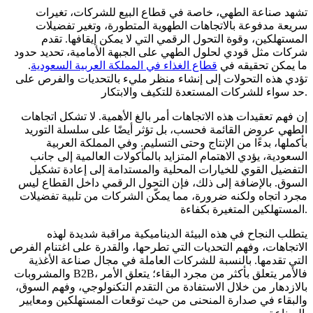
تشهد صناعة الطهي، خاصة في قطاع البيع للشركات، تغيرات
سريعة مدفوعة بالاتجاهات الطهوية المتطورة، وتغير تفضيلات
المستهلكين، وقوة التحول الرقمي التي لا يمكن إيقافها. تقدم
شركات مثل قودي لحلول الطهي على الجبهة الأمامية، تحديد حدود
ما يمكن تحقيقه في
قطاع الغذاء في المملكة العربية السعودية
.
تؤدي هذه التحولات إلى إنشاء منظر مليء بالتحديات والفرص على
حد سواء للشركات المستعدة للتكيف والابتكار.
إن فهم تعقيدات هذه الاتجاهات أمر بالغ الأهمية. لا تشكل اتجاهات
الطهي عروض القائمة فحسب، بل تؤثر أيضًا على سلسلة التوريد
بأكملها، بدءًا من الإنتاج وحتى التسليم. وفي المملكة العربية
السعودية، يؤدي الاهتمام المتزايد بالمأكولات العالمية إلى جانب
التفضيل القوي للخيارات المحلية والمستدامة إلى إعادة تشكيل
السوق. بالإضافة إلى ذلك، فإن التحول الرقمي داخل القطاع ليس
مجرد اتجاه ولكنه ضرورة، مما يمكّن الشركات من تلبية تفضيلات
المستهلكين المتغيرة بكفاءة.
يتطلب النجاح في هذه البيئة الديناميكية مراقبة شديدة لهذه
الاتجاهات، وفهم التحديات التي تطرحها، والقدرة على اغتنام الفرص
التي تقدمها. بالنسبة للشركات العاملة في مجال صناعة الأغذية
والمشروبات B2B، فالأمر يتعلق بأكثر من مجرد البقاء؛ يتعلق الأمر
بالازدهار من خلال الاستفادة من التقدم التكنولوجي، وفهم السوق،
والبقاء في صدارة المنحنى من حيث توقعات المستهلكين ومعايير