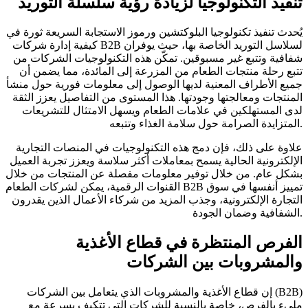
تنفيذ التكنولوجيا لزيادة رؤية سلسلة التوريد
يُحدث تنفيذ تكنولوجيا البلوكتشين ورموز الاستجابة السريعة ثورة في
كيفية إدارة شركات B2B لسلاسل التوريد الخاصة بها، حيث يوفران
شفافية وتتبع غير مسبوقين. تمكّن هذه التكنولوجيات الشركات من
تتبع رحلة منتجات الطعام من المزرعة إلى المائدة، مما يضمن أن
جميع الأطراف المعنية لديها الوصول إلى معلومات فورية حول منشأ
المنتجات ومعالجتها وجودتها. هذا المستوى من التفاصيل يعزز الثقة
لدى المستهلكين في علامات الطعام ويسهل الامتثال للتشريعات
المتزايدة الصرامة حول سلامة الغذاء وتتبعه.
علاوة على ذلك، فإن دمج هذه التكنولوجيات في المنصات التجارية
الإلكترونية الحالية يسمح بمعاملات أكثر سلاسة ويعزز تجربة العميل
بشكل عام. من خلال توفير معلومات مفصلة عن المنتجات من خلال
القنوات الرقمية، يمكن لشركات الطعام B2B تمييز أنفسها في سوق
التجارة الإلكترونية، وجذب المزيد من شركاء الأعمال الذين يقدرون
الشفافية وضمان الجودة.
الفرص المنتظرة في قطاع الأغذية
والمشروبات بين الشركات
إن قطاع الأغذية والمشروبات الذي يتعامل بين الشركات (B2B)
مليء بالفرص، خاصة بالنسبة للشركات التي تتكيف بسرعة مع