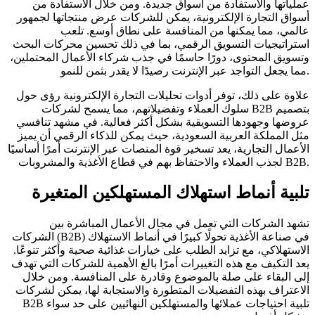
عملياتها والاستفادة من أسواق جديدة. ومن خلال الاستفادة من
أسواق التجارة الإلكترونية، يمكن للشركات عرض منتجاتها لجمهور
عالمي، مما يمكنها من المنافسة على نطاق أوسع. تلعب
استراتيجيات التسويق الرقمي، بما في ذلك تحسين محركات البحث
وتسويق المحتوى، دورًا حاسمًا في جذب شركاء الأعمال المحتملين،
مما يجعل التواجد عبر الإنترنت رصيدًا لا يقدر بثمن للنمو.
علاوة على ذلك، توفر أدوات تحليلات التجارة الإلكترونية رؤى حول
سلوك العملاء وتفضيلاتهم، مما يسمح لشركات B2B بتصميم
عروضها وجهودها التسويقية بشكل أكثر فعالية. في مشهد تنافسي
مثل المملكة العربية السعودية، حيث يمكن للذكاء الرقمي أن يميز
الأعمال التجارية، يعد تسخير قوة المنصات عبر الإنترنت أمرًا أساسيًا
لجذب العملاء والاحتفاظ بهم في قطاع الأغذية والمشروبات B2B.
تلبية أنماط استهلاك المستهلكين المتغيرة
تشهد الشركات التي تعمل في مجال الأعمال المباشرة بين
الشركات (B2B) في صناعة الأغذية تحولًا كبيرًا في أنماط الاستهلاك
الاستهلاكي، مع تزايد الطلب على خيارات غذائية صحية وأكثر تنوعًا.
يعد التكيف مع هذه التغييرات أمرًا بالغ الأهمية للشركات التي تهدف
إلى البقاء على صلة بالموضوع وقادرة على المنافسة. ومن خلال
الاعتراف بهذه التفضيلات المتطورة والاستجابة لها، يمكن لشركات
B2B تلبية احتياجات عملائها والمستهلكين النهائيين على حد سواء