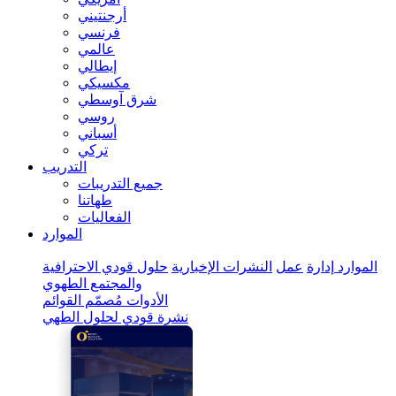
أرجنتيني
فرنسي
عالمي
إيطالي
مكسيكي
شرق آوسطي
روسي
أسباني
تركي
التدريب
جميع التدريبات
طهاتنا
الفعاليات
الموارد
الموارد
إدارة
عمل
النشرات الإخبارية
حلول قودي الاحترافية
والمجتمع الطهوي
الأدوات
مُصمّم القوائم
نشرة قودي لحلول الطهي