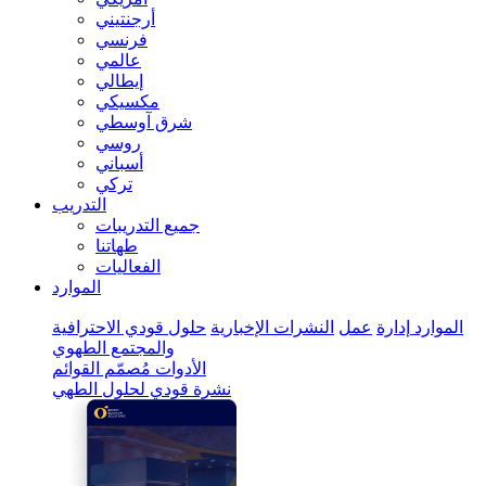
أرجنتيني
فرنسي
عالمي
إيطالي
مكسيكي
شرق آوسطي
روسي
أسباني
تركي
التدريب
جميع التدريبات
طهاتنا
الفعاليات
الموارد
الموارد
إدارة
عمل
النشرات الإخبارية
حلول قودي الاحترافية
والمجتمع الطهوي
الأدوات
مُصمّم القوائم
نشرة قودي لحلول الطهي