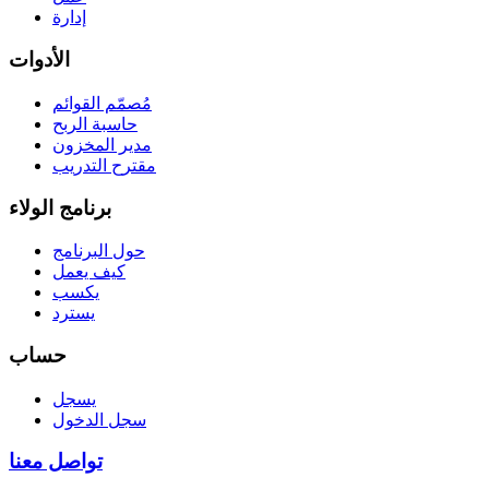
إدارة
الأدوات
مُصمّم القوائم
حاسبة الربح
مدير المخزون
مقترح التدريب
برنامج الولاء
حول البرنامج
كيف يعمل
يكسب
يسترد
حساب
يسجل
سجل الدخول
تواصل معنا