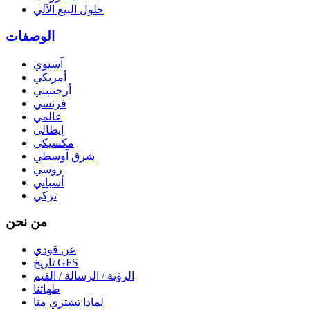
حلول البيع الآلي
الوصفات
آسيوي
أمريكي
أرجنتيني
فرنسي
عالمي
إيطالي
مكسيكي
شرق آوسطي
روسي
أسباني
تركي
من نحن
عن قودي
تاريخ GFS
الرؤية / الرسالة / القيم
طهاتنا
لماذا تشتري منا