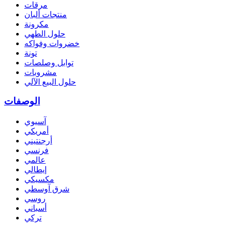
مرقات
منتجات ألبان
مكرونة
حلول الطهي
خضروات وفواكه
تونة
توابل وصلصات
مشروبات
حلول البيع الآلي
الوصفات
آسيوي
أمريكي
أرجنتيني
فرنسي
عالمي
إيطالي
مكسيكي
شرق آوسطي
روسي
أسباني
تركي