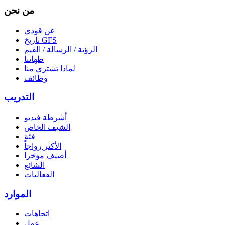
من نحن
عن قودي
تاريخ GFS
الرؤية / الرسالة / القيم
طهاتنا
لماذا تشتري منا
وظائف
التدريب
أشرطة فيديو
الشيف الخاص
فئة
الأكثر رواجاً
أضيف مؤخرا
الشائع
الفعاليات
الموارد
اتجاهات
عمل