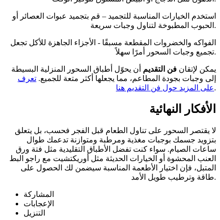
استخدم الخيارات المناسبة للتجميد – قم بتجميد عبوات العصائر أو
الحبوب المطبوخة لتناول وجبات سريعة.
الفواكه والخضروات المقطعة مسبقًا - الأجزاء الجاهزة للأكل تجعل
تجميع وجبات السحور أمرًا سهلاً.
يمكن لإتقان
فن التقديم
أن يحوّل أطباق السحور المنزلية البسيطة
إلى وجبات بجودة المطاعم، مما يجعلها أكثر متعة للجميع.
تعرف
.
على المزيد حول فن التقديم هنا
الأفكار النهائية
لا يقتصر السحور على تناول الطعام قبل الفجر فحسب، بل يتعلق
بتزويد جسمك بوجبات مغذية ومرطبة ومتوازنة تدعمك طوال
ساعات الصيام. سواء كنت تفضل الأطباق التقليدية مثل فتة ورق
العنب المحشوة أو الخيارات الحديثة مثل أوريكتشيت مع راجو البط
المتبل، فإن اختيار الأطعمة المناسبة سيضمن لك الحصول على
طاقة وترطيب طويل الأمد.
المشاركة
الإعجابات
التنزيل