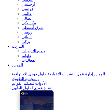
أرجنتيني
فرنسي
عالمي
إيطالي
مكسيكي
شرق آوسطي
روسي
أسباني
تركي
التدريب
جميع التدريبات
طهاتنا
الفعاليات
الموارد
الموارد
إدارة
عمل
النشرات الإخبارية
حلول قودي الاحترافية
والمجتمع الطهوي
الأدوات
مُصمّم القوائم
نشرة قودي لحلول الطهي