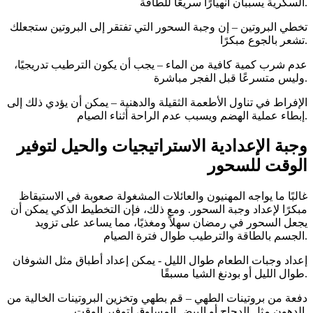
السكرية يسببان انهيارًا سريعًا للطاقة.
تخطي البروتين – إن وجبة السحور التي تفتقر إلى البروتين ستجعلك
تشعر بالجوع مبكرًا.
عدم شرب كمية كافية من الماء – يجب أن يكون الترطيب تدريجيًا،
وليس متسرعًا قبل الفجر مباشرة.
الإفراط في تناول الأطعمة الثقيلة والدهنية – يمكن أن يؤدي ذلك إلى
إبطاء عملية الهضم ويسبب عدم الراحة أثناء الصيام.
وجبة الإعدادية الاستراتيجيات والحيل لتوفير
الوقت للسحور
غالبًا ما يواجه المهنيون والعائلات المشغولة صعوبة في الاستيقاظ
مبكرًا لإعداد وجبة السحور. ومع ذلك، فإن التخطيط الذكي يمكن أن
يجعل السحور في رمضان سهلاً ومغذيًا، مما يساعد على تزويد
الجسم بالطاقة والترطيب طوال فترة الصيام.
إعداد وجبات الطعام طوال الليل - يمكن إعداد أطباق مثل الشوفان
طوال الليل أو بودنغ الشيا مسبقًا.
دفعة من بروتينات الطهي – قم بطهي وتخزين البروتينات الخالية من
الدهون مثل الدجاج أو البيض المسلوق لتوفير الوقت.