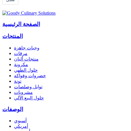
الصفحة الرئيسية
المنتجات
وجبات جاهزة
مرقات
منتجات ألبان
مكرونة
حلول الطهي
خضروات وفواكه
تونة
توابل وصلصات
مشروبات
حلول البيع الآلي
الوصفات
آسيوي
أمريكي