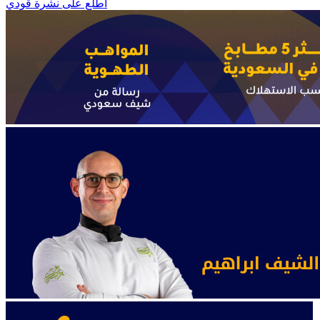
اطّلع على نشرة قودي