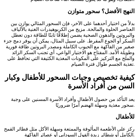
النهج الأفضل؟ سحور متوازن
بدلاً من اختيار أحدهما على الآخر، فإن السحور المثالي يوازن بين
العناصر الحلوة والمالحة. مزيج من الكربوهيدرات الغنية بالألياف
والبروتين والدهون الصحية يضمن إطلاقًا ثابتًا للطاقة دون تعطل
السكر أو الجوع المفرط. على سبيل المثال، يمكن أن يوفر دمج جزء
صغير من الفاكهة مع الحبوب الكاملة ومصدر البروتين طاقة فورية
وطويلة الأمد. المفتاح هو الاختيار الواعي، أي تجنب السكر الزائد
والملح مع التركيز على المكونات المغذية الكثيفة التي تحافظ على
تغذية الجسم طوال فترة الصيام.
كيفية تخصيص وجبات السحور للأطفال وكبار
السن من أفراد الأسرة
يعد التأكد من حصول الأطفال وأفراد الأسرة المسنين على وجبة
سحور مغذية وسهلة الهضم أمرًا ضروريًا.
للأطفال
ركز على الأطعمة المألوفة والممتعة وسهلة الأكل مثل فطائر القمح
الكامل أو شطائر زبدة الفول السوداني أو عصائر الفاكهة.