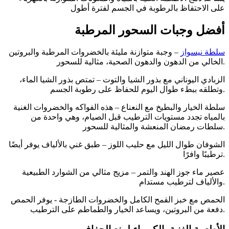
على الاحتفاظ بالرطوبة في الجسم لفترة أطول
أفضل وجبات السحور المرطبة
سلطة نيسواز
– وجبة متوازنة مليئة بالخضروات المرطبة والبروتين
الخالي من الدهون والدهون الصحية، مثالية للسحور.
الزبادي اليوناني مع بذور الشيا والتوت – تمتص بذور الشيا الماء،
وتطلقه ببطء طوال اليوم للحفاظ على رطوبة الجسم.
سلطة الخيار والبطيخ مع النعناع – هذه الفواكه والخضروات الغنية
بالمياه تجدد مستويات الترطيب قبل الصيام، وهي واحدة من
سلطات رمضان المنعشة والمثالية للسحور.
الشوفان طوال الليل مع حليب اللوز – طبق غني بالألياف يوفر أيضًا
ترطيبًا وافرًا.
عصير ماء جوز الهند والتمر – مزيج مثالي من الشوارد الطبيعية
والألياف لترطيب مستدام.
الحمص مع خبز القمح الكامل والخضروات الطازجة - يوفر الحمص
دفعة من البروتين، ويساعد الخيار والطماطم على الترطيب.