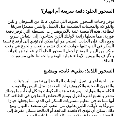
الأمد؟
السحور الحلو: دفعة سريعة أم انهيار؟
توفر وجبات السحور الحلوة، التي تتكون غالبًا من الشوفان واللبن
والفواكه والمحليات الطبيعية مثل العسل والتمر، مصدرًا سريعًا
للطاقة. هذه الأطعمة غنية بالكربوهيدرات البسيطة التي توفر دفعة
فورية، مما يجعلها رائعة لأولئك الذين يحتاجون إلى انتعاش سريع.
ومع ذلك، فإن الجانب السلبي هو أنها يمكن أن تؤدي إلى ارتفاع نسبة
السكر في الدم، تليها حوادث تجعلك تشعر بالتعب والجوع في وقت
مبكر من اليوم. المفتاح لجعل السحور الحلو أكثر فعالية هو إقرانه
بالألياف والبروتين لإبطاء عملية الهضم والحفاظ على مستويات
الطاقة.
السحور اللذيذ: بطيء، ثابت، ومشبع
من ناحية أخرى، تميل الوجبات المالحة إلى تضمين البروتينات
والدهون الصحية والكربوهيدرات المعقدة، مثل البيض والحبوب
الكاملة والبقوليات. يتم هضم هذه المكونات بشكل أبطأ، مما يجعلك
تشعر بالشبع لفترة أطول ويمنع الانخفاض المفاجئ في الطاقة. كما
أنها تساعد في تنظيم مستويات السكر في الدم، مما يجعلها خيارًا
موثوقًا به لأولئك الذين يعانون من التعب في منتصف النهار. ومع
ذلك، يمكن أن تؤدي الأطعمة المالحة أو المالحة بشكل مفرط إلى
الجفاف، وهو ما قد يكون مشكلة أثناء ساعات الصيام.