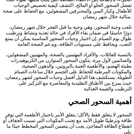
تفضل السحور الحلو أو المالح، اكتشف كيفية تخصيص الوجبات
للأطفال وكبار السن والمحترفين المشغولين، مع الحفاظ على صحة
مثالية خلال شهر رمضان.
تلعب وجبة السحور، وهي وجبة ما قبل الفجر خلال شهر رمضان،
دورًا حاسمًا في ضمان بقاء الأفراد في حالة تغذية ونشاط وترطيب
طوال يوم الصيام. إن اختيار وجبات السحور المناسبة يمكن أن يمنع
التعب، ويحافظ على مستويات الطاقة، ويدعم الصحة العامة
بالنسبة للعائلات، والأفراد المهتمين بالصحة، والمهنيين المشغولين،
والصائمين لأول مرة، يتكون السحور المتوازن من الكربوهيدرات
بطيئة الهضم، والأطعمة الغنية بالبروتين، والدهون الصحية،
والمكونات المرطبة للحفاظ على الجسم خلال ساعات الصيام
الطويلة. يستكشف هذا الدليل أفضل وجبات السحور لشهر رمضان،
حيث يمزج بين الأطباق التقليدية والمعاصرة مع التركيز على
الترطيب والقيمة الغذائية
أهمية السحور الصحي
السحور لا يتعلق فقط بالأكل؛ يتعلق الأمر باختيار الأطعمة التي توفر
طاقة وترطيبًا طويل الأمد مع تجنب المكونات التي تسبب الجفاف أو
انقطاع الطاقة المفاجئ. يجب أن يتضمن السحور المخطط جيدًا ما
يلي: