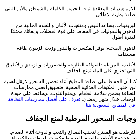
الكربوهيدرات المعقدة: توفر الحبوب الكاملة والشوفان والأرز البني
طاقة بطيئة الإطلاق.
البروتينات: يساعد البيض ومنتجات الألبان واللحوم الخالية من
الدهون والبقوليات في الحفاظ على قوة العضلات وإبقائك ممتلئًا
لفترة أطول.
الدهون الصحية: توفر المكسرات والبذور وزيت الزيتون طاقة
مستدامة.
الأطعمة المرطبة: الفواكه الطازجة والخضروات والزبادي والأطباق
التي تحتوي على الماء تمنع الجفاف.
كما أن الحفاظ على نظافة المطبخ أثناء تحضير السحور لا يقل أهمية
عن اختيار المكونات الغذائية الصحية. فتطبيق أفضل ممارسات
النظافة يضمن سلامة الطعام، ويمنع التلوث، ويحافظ على جودة
الوجبات خلال شهر رمضان.
تعرف على أفضل ممارسات النظافة
.
في المطابخ السعودية هنا
وجبات السحور المرطبة لمنع الجفاف
الترطيب هو المفتاح لتجنب الصداع والتعب والدوخة أثناء الصيام.
يساعد دمج الأطعمة الغنية بالمياه والمكونات المتوازنة بالكهرباء