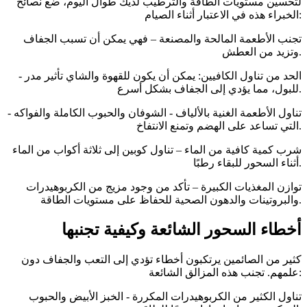
لتحسين مستويات الطاقة والترطيب لديك طوال اليوم، ضع نصائح
الخبراء هذه في الاعتبار أثناء الصيام:
تجنب الأطعمة المالحة والمصنعة – فهي يمكن أن تسبب الجفاف
وتزيد من العطش.
- الحد من تناول الكافيين: يمكن أن يكون للقهوة والشاي تأثير مدر
للبول، مما يؤدي إلى الجفاف بشكل أسرع.
- تناول الأطعمة الغنية بالألياف - الشوفان والحبوب الكاملة والفواكه
التي تساعد على الهضم وتمنع الانتفاخ.
شرب كمية كافية من الماء – تناول كوبين إلى ثلاثة أكواب من الماء
أثناء السحور للبقاء رطبًا.
توازن المغذيات الكبيرة – تأكد من وجود مزيج من الكربوهيدرات
والبروتينات والدهون الصحية للحفاظ على مستويات الطاقة.
أخطاء السحور الشائعة وكيفية تجنبها
كثير من الصائمين يرتكبون أخطاء تؤدي إلى التعب والجفاف دون
علمهم. تجنب هذه المزالق الشائعة:
تناول الكثير من الكربوهيدرات المكررة - الخبز الأبيض والحبوب