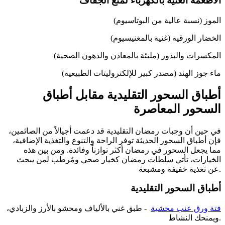
الأطعمة الغنية بالكهرباء لمنع الجفاف
الموز (نسبة عالية من البوتاسيوم)
الخضار الورقية (غنية بالمغنيسيوم)
المكسرات والبذور (مليئة بالمعادن والدهون الصحية)
ماء جوز الهند (مصدر كبير للإلكتروليتات الطبيعية)
أطباق السحور التقليدية مقابل أطباق
السحور المعاصرة
في حين أن وجبات رمضان التقليدية قد دعمت أجيالاً من الصائمين،
فإن أطباق السحور الحديثة توفر الراحة والتنوع والتغذية الإضافية،
مما يجعل السحور في رمضان أكثر توازناً وفائدة. ومن بين هذه
الخيارات، تأتي سلطات رمضان كخيار صحي ومُرطب لمن يبحث
عن تغذية خفيفة ومشبعة.
أطباق السحور التقليدية
فتة ورق عنب محشية
- طبق غني بالألياف ومحشو بالأرز والزبادي،
ويمنحك النشاط.