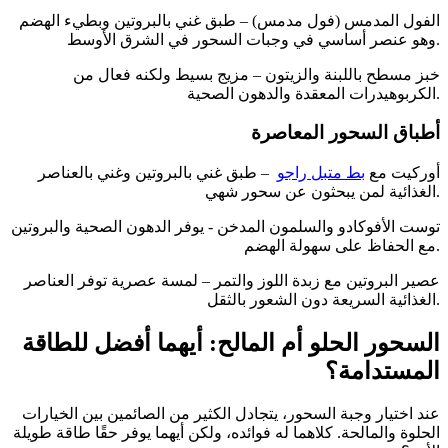
الفول المدمس (فول مدمس) – طبق غني بالبروتين وبطيء الهضم
وهو عنصر أساسي في وجبات السحور في الشرق الأوسط.
خبز مسطح باللبنة والزيتون – مزيج بسيط ولكنه فعال من
الكربوهيدرات المعقدة والدهون الصحية.
أطباق السحور المعاصرة
أوركيت مع
بط متبل راجو
– طبق غني بالبروتين وغني بالعناصر
الغذائية لمن يبحثون عن سحور شهي.
توست الأفوكادو والسلمون المدخن - يوفر الدهون الصحية والبروتين
مع الحفاظ على سهولة الهضم.
عصير البروتين مع زبدة اللوز والتمر – لمسة عصرية توفر العناصر
الغذائية السريعة دون الشعور بالثقل.
السحور الحلو أم المالح: أيهما أفضل للطاقة
المستدامة؟
عند اختيار وجبة السحور، يتجادل الكثير من الصائمين بين الخيارات
الحلوة والمالحة. كلاهما له فوائده، ولكن أيهما يوفر حقًا طاقة طويلة