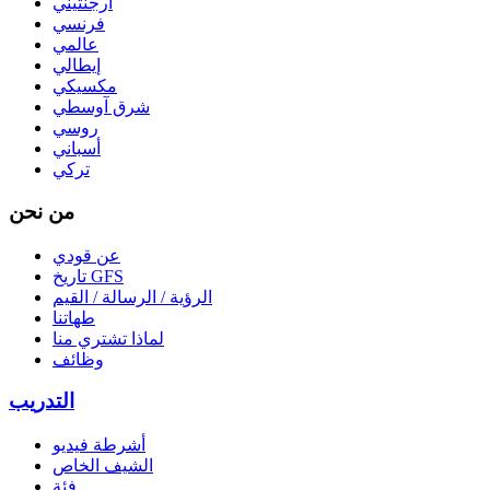
أرجنتيني
فرنسي
عالمي
إيطالي
مكسيكي
شرق آوسطي
روسي
أسباني
تركي
من نحن
عن قودي
تاريخ GFS
الرؤية / الرسالة / القيم
طهاتنا
لماذا تشتري منا
وظائف
التدريب
أشرطة فيديو
الشيف الخاص
فئة