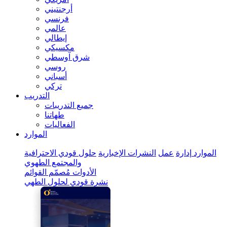
أرجنتيني
فرنسي
عالمي
إيطالي
مكسيكي
شرق آوسطي
روسي
أسباني
تركي
التدريب
جميع التدريبات
طهاتنا
الفعاليات
الموارد
الموارد
إدارة
عمل
النشرات الإخبارية
حلول قودي الاحترافية
والمجتمع الطهوي
الأدوات
مُصمّم القوائم
نشرة قودي لحلول الطهي