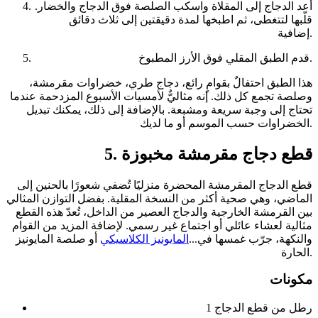
أعد الدجاج إلى المقلاة واسكب الصلصة فوق الدجاج والخضار.
قلّبها لتتغطى، ثم اطبخها لمدة دقيقتين إلى ثلاث دقائق
إضافية.
قدم الطبق المقلي فوق الأرز المطبوخ.
هذا الطبق احتفالٌ بقوامٍ رائع، دجاج طري، خضراوات مقرمشة،
وصلصة تجمع كل ذلك. إنه مثاليٌّ لأمسيات الأسبوع المزدحمة عندما
تحتاج إلى وجبة سريعة ومشبعة. بالإضافة إلى ذلك، يمكنك تبديل
الخضراوات حسب الموسم أو ما لديك.
5. قطع دجاج مقرمشة مخبوزة
قطع الدجاج المقرمشة المحضرة منزليًا تُضفي شعورًا بالحنين إلى
الماضي، وهي صحية أكثر من النسخة المقلية. بفضل التوازن المثالي
بين القرمشة الخارجية والدجاج العصير من الداخل، تُعدّ هذه القطع
مثالية لعشاء عائلي أو اجتماع غير رسمي. لإضافة المزيد من القوام
والنكهة، جرّب غمسها في...
المايونيز الكلاسيكي
أو صلصة المايونيز
الحارة.
مكونات
1 رطل من قطع الدجاج