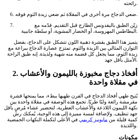
رائحته.
ضعي الدجاج مرة أخرى في المقلاة ثم ضعي زبدة الثوم فوقه.
زيّن الطبق بالبقدونس الطازج قبل التقديم. قدّمه مع
البطاطس المهروسة، أو الخضار المشوية، أو سلطة جانبية.
يتميز هذا الطبق بقشرة ذهبية اللون تتشكل على الدجاج، بفضل
التوازن المثالي بين الزبدة والثوم. تمتزج عصارة الدجاج ببراعة مع
زبدة الثوم، مما يجعل كل قضمة منه شهية ولذيذة. إنه طبق الراحة
الأمثل بأقل جهد.
2. أفخاذ دجاج مخبوزة بالليمون والأعشاب
في مقلاة واحدة
يُتيح طهي أفخاذ الدجاج في الفرن طهيها ببطء، مما يمنحها قشرة
مقرمشة رائعة ولبًا طريًا. تجمع هذه الوصفة في مقلاة واحدة بين
نكهة الليمون اللاذعة والأعشاب العطرية، لتحضير عشاء مُرضٍ بأقل
جهد تنظيف. ولإضافة لمسة مميزة إلى هذه الوجبة، يُمكنك رش
كمية قليلة من
مايونيز كريمي
في الأعلى لتكملة النكهات الحمضية
واللذيذة.
مكونات