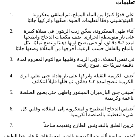
تعليمات
اغلي قدرًا كبيرًا من الماء المملح، ثم اسلقي معكرونة
الفيتوتشيني وفقًا لتعليمات العبوة. صفّيها واتركيها جانبًا.
أثناء طهي المعكرونة، سخّن زيت الزيتون في مقلاة كبيرة
على نار متوسطة الحرارة. أضف مكعبات الدجاج واطبخها
لمدة 7-8 دقائق، أو حتى يصبح لونها ذهبيًا وتنضج تمامًا. تبّل
بالملح والفلفل حسب الرغبة. أخرجها من المقلاة وضعها جانبًا.
في نفس المقلاة، ذوّبي الزبدة وقلبيها مع الثوم المفروم لمدة
دقيقة تقريبًا حتى تفوح رائحته.
أضف الكريمة الثقيلة واتركها على نار هادئة حتى تغلي. اترك
الكريمة تنضج لمدة ٣-٤ دقائق، ثم قللها قليلاً لتتكاثف.
أضيفي جبن البارميزان المبشور واطهي حتى يصبح الصلصة
ناعمة وكريمية.
أضيفي الدجاج المطبوخ والمعكرونة إلى المقلاة، وقلبي كل
شيء لتغطيته بالصلصة الكريمية.
تزيين الطبق بالبقدونس الطازج وتقديمه ساخناً.
تُضفي صلصة ألفريدو الكريمية بالجبن لمسةً فاخرةً على هذا الطبق،