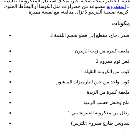
غنية. لتحضير نسخة صحية أكثر، يمكنك استبدال المعكرونة التقليدية
بـ
المعكرونة
مصنوعة من خضراوات مثل الكوسا أو البطاطا الحلوة.
كريمة صلصة ألفريدو لا تزال متألقة، مع لمسة مميزة.
مكونات
2 صدر دجاج، مقطع إلى قطع بحجم اللقمة
ملعقة كبيرة من زيت الزيتون
2 فص ثوم مفروم
1 كوب من الكريمة الثقيلة
كوب واحد من جبن البارميزان المبشور
ملعقة كبيرة من الزبدة
ملح وفلفل حسب الرغبة
1 رطل من معكرونة الفيتوتشيني
بقدونس طازج مفروم (للتزيين)