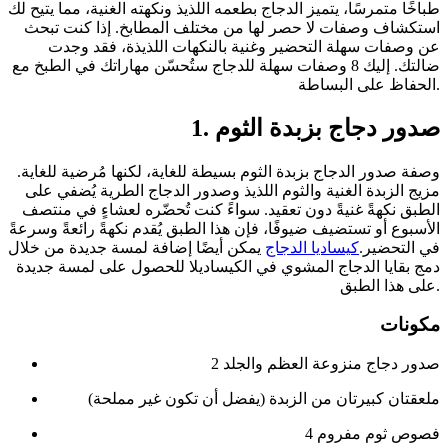
طباخًا متمرسًا، يتميز الدجاج بطعمه اللذيذ ونكهته الغنية، مما يتيح لك
استكشاف وصفات لا حصر لها من مختلف المطابخ. إذا كنت تبحث
عن وصفات سهلة التحضير وغنية بالنكهات اللذيذة، فقد وجدت
ضالتك. إليك 8 وصفات سهلة للدجاج ستُحسّن مهاراتك في الطبخ مع
الحفاظ على البساطة.
1. صدور دجاج بزبدة الثوم
وصفة صدور الدجاج بزبدة الثوم بسيطة للغاية، لكنها مُرضية للغاية.
مزيج الزبدة الغنية والثوم اللذيذ وصدور الدجاج الطرية يُضفي على
الطبق نكهةً غنيةً دون تعقيد. سواءً كنت تُحضّره لعشاءٍ في منتصف
الأسبوع أو تستضيف ضيوفًا، فإن هذا الطبق يُقدم نكهةً رائعةً وسرعةً
في التحضير.
كيساديا الدجاج
يمكن أيضًا إضافة لمسة جديدة من خلال
دمج بقايا الدجاج المشوي في الكيساديلا للحصول على لمسة جديدة
على هذا الطبق.
مكونات
2 صدور دجاج منزوعة العظم والجلد
ملعقتان كبيرتان من الزبدة (يفضل أن تكون غير مملحة)
4 فصوص ثوم مفروم