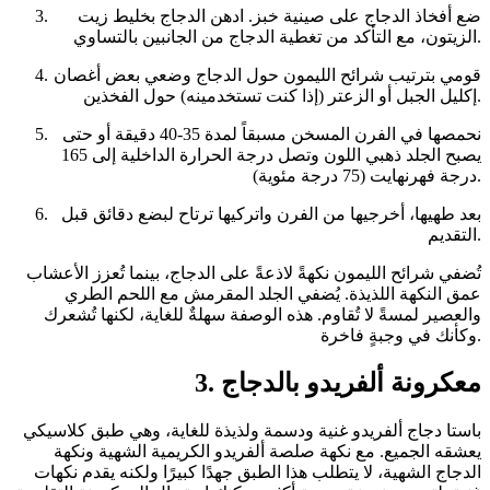
ضع أفخاذ الدجاج على صينية خبز. ادهن الدجاج بخليط زيت
الزيتون، مع التأكد من تغطية الدجاج من الجانبين بالتساوي.
قومي بترتيب شرائح الليمون حول الدجاج وضعي بعض أغصان
إكليل الجبل أو الزعتر (إذا كنت تستخدمينه) حول الفخذين.
نحمصها في الفرن المسخن مسبقاً لمدة 35-40 دقيقة أو حتى
يصبح الجلد ذهبي اللون وتصل درجة الحرارة الداخلية إلى 165
درجة فهرنهايت (75 درجة مئوية).
بعد طهيها، أخرجيها من الفرن واتركيها ترتاح لبضع دقائق قبل
التقديم.
تُضفي شرائح الليمون نكهةً لاذعةً على الدجاج، بينما تُعزز الأعشاب
عمق النكهة اللذيذة. يُضفي الجلد المقرمش مع اللحم الطري
والعصير لمسةً لا تُقاوم. هذه الوصفة سهلةٌ للغاية، لكنها تُشعرك
وكأنك في وجبةٍ فاخرة.
3. معكرونة ألفريدو بالدجاج
باستا دجاج ألفريدو غنية ودسمة ولذيذة للغاية، وهي طبق كلاسيكي
يعشقه الجميع. مع نكهة صلصة ألفريدو الكريمية الشهية ونكهة
الدجاج الشهية، لا يتطلب هذا الطبق جهدًا كبيرًا ولكنه يقدم نكهات