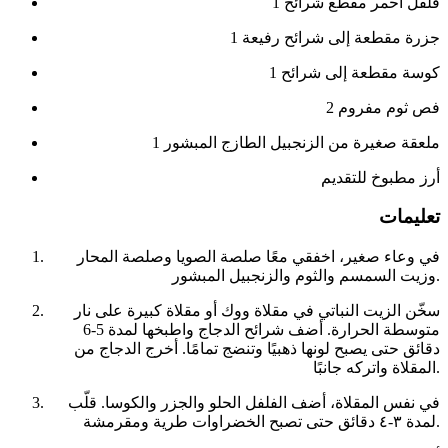
1 فلفل أحمر مقطع شرائح
1 جزرة مقطعة إلى شرائح رفيعة
1 كوسة مقطعة إلى شرائح
2 فص ثوم مفروم
1 ملعقة صغيرة من الزنجبيل الطازج المبشور
أرز مطبوخ للتقديم
تعليمات
في وعاء صغير، اخفقي معًا صلصة الصويا وصلصة المحار
وزيت السمسم والثوم والزنجبيل المبشور.
سخّن الزيت النباتي في مقلاة ووك أو مقلاة كبيرة على نار
متوسطة الحرارة. أضف شرائح الدجاج واطبخها لمدة 5-6
دقائق حتى يصبح لونها ذهبيًا وتنضج تمامًا. أخرج الدجاج من
المقلاة واتركه جانبًا.
في نفس المقلاة، أضف الفلفل الحلو والجزر والكوسا. قلّب
لمدة ٣-٤ دقائق حتى تصبح الخضراوات طرية ومقرمشة.