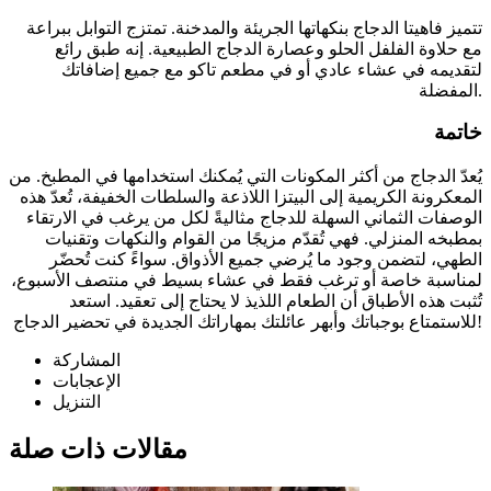
تتميز فاهيتا الدجاج بنكهاتها الجريئة والمدخنة. تمتزج التوابل ببراعة
مع حلاوة الفلفل الحلو وعصارة الدجاج الطبيعية. إنه طبق رائع
لتقديمه في عشاء عادي أو في مطعم تاكو مع جميع إضافاتك
المفضلة.
خاتمة
يُعدّ الدجاج من أكثر المكونات التي يُمكنك استخدامها في المطبخ. من
المعكرونة الكريمية إلى البيتزا اللاذعة والسلطات الخفيفة، تُعدّ هذه
الوصفات الثماني السهلة للدجاج مثاليةً لكل من يرغب في الارتقاء
بمطبخه المنزلي. فهي تُقدّم مزيجًا من القوام والنكهات وتقنيات
الطهي، لتضمن وجود ما يُرضي جميع الأذواق. سواءً كنت تُحضّر
لمناسبة خاصة أو ترغب فقط في عشاء بسيط في منتصف الأسبوع،
تُثبت هذه الأطباق أن الطعام اللذيذ لا يحتاج إلى تعقيد. استعد
للاستمتاع بوجباتك وأبهر عائلتك بمهاراتك الجديدة في تحضير الدجاج!
المشاركة
الإعجابات
التنزيل
مقالات ذات صلة