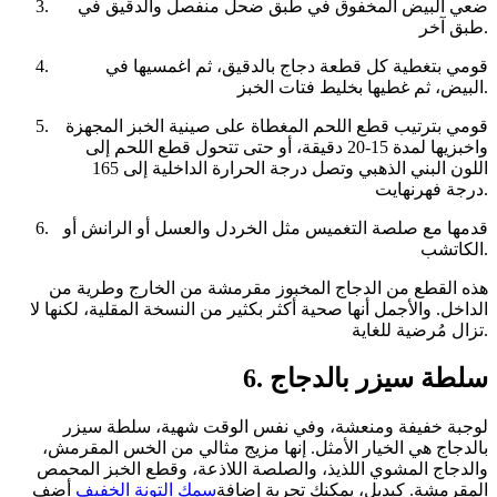
ضعي البيض المخفوق في طبق ضحل منفصل والدقيق في
طبق آخر.
قومي بتغطية كل قطعة دجاج بالدقيق، ثم اغمسيها في
البيض، ثم غطيها بخليط فتات الخبز.
قومي بترتيب قطع اللحم المغطاة على صينية الخبز المجهزة
واخبزيها لمدة 15-20 دقيقة، أو حتى تتحول قطع اللحم إلى
اللون البني الذهبي وتصل درجة الحرارة الداخلية إلى 165
درجة فهرنهايت.
قدمها مع صلصة التغميس مثل الخردل والعسل أو الرانش أو
الكاتشب.
هذه القطع من الدجاج المخبوز مقرمشة من الخارج وطرية من
الداخل. والأجمل أنها صحية أكثر بكثير من النسخة المقلية، لكنها لا
تزال مُرضية للغاية.
6. سلطة سيزر بالدجاج
لوجبة خفيفة ومنعشة، وفي نفس الوقت شهية، سلطة سيزر
بالدجاج هي الخيار الأمثل. إنها مزيج مثالي من الخس المقرمش،
والدجاج المشوي اللذيذ، والصلصة اللاذعة، وقطع الخبز المحمص
المقرمشة. كبديل، يمكنك تجربة إضافة
سمك التونة الخفيف
أضف