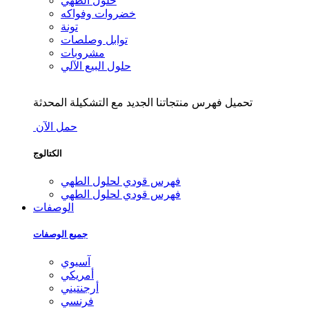
حلول الطهي
خضروات وفواكه
تونة
توابل وصلصات
مشروبات
حلول البيع الآلي
تحميل فهرس منتجاتنا الجديد مع التشكيلة المحدثة
حمل الآن
الكتالوج
فهرس قودي لحلول الطهي
فهرس قودي لحلول الطهي
الوصفات
جميع الوصفات
آسيوي
أمريكي
أرجنتيني
فرنسي