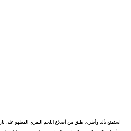
استمتع بألذ وأطرى طبق من أضلاع اللحم البقري المطهو على نار هادئة. طبق شهي بنفس مستوى الأطباق المقدمة في أرقى المطاعم.