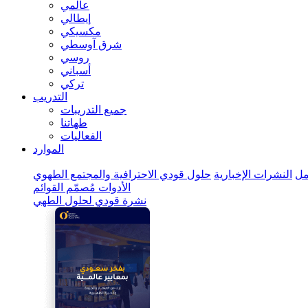
عالمي
إيطالي
مكسيكي
شرق آوسطي
روسي
أسباني
تركي
التدريب
جميع التدريبات
طهاتنا
الفعاليات
الموارد
ل
النشرات الإخبارية
حلول قودي الاحترافية والمجتمع الطهوي
الأدوات
مُصمّم القوائم
نشرة قودي لحلول الطهي