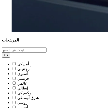
المرشحات
فئة
أمريكي
أرجنتيني
آسيوي
فرنسي
عالمي
إيطالي
مكسيكي
شرق آوسطي
روسي
أسباني