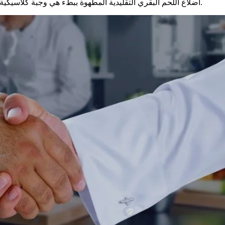
أضلاع اللحم البقري التقليدية المطهوة ببطء هي وجبة كلاسيكية لذيذة تذوب في الفم. وصفة بسيطة ولكنها مليئة بنكهة أطعمة الراحة.