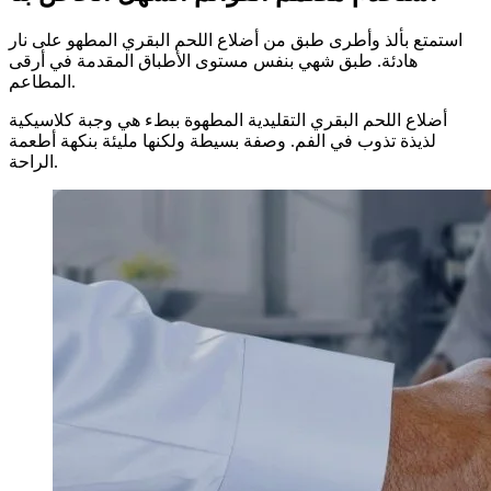
استمتع بألذ وأطرى طبق من أضلاع اللحم البقري المطهو على نار
هادئة. طبق شهي بنفس مستوى الأطباق المقدمة في أرقى
المطاعم.
أضلاع اللحم البقري التقليدية المطهوة ببطء هي وجبة كلاسيكية
لذيذة تذوب في الفم. وصفة بسيطة ولكنها مليئة بنكهة أطعمة
الراحة.