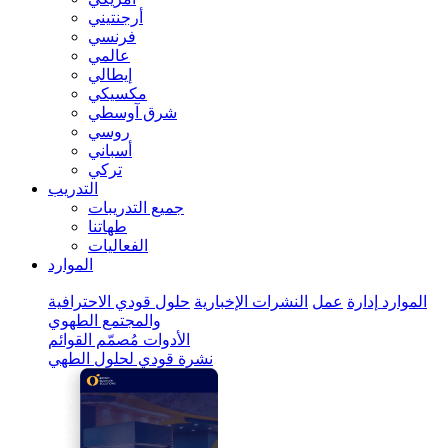
أرجنتيني
فرنسي
عالمي
إيطالي
مكسيكي
شرق آوسطي
روسي
أسباني
تركي
التدريب
جميع التدريبات
طهاتنا
الفعاليات
الموارد
الموارد
إدارة
عمل
النشرات الإخبارية
حلول قودي الاحترافية
والمجتمع الطهوي
الأدوات
مُصمّم القوائم
نشرة قودي لحلول الطهي