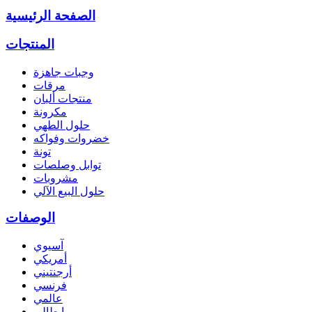
الصفحة الرئيسية
المنتجات
وجبات جاهزة
مرقات
منتجات ألبان
مكرونة
حلول الطهي
خضروات وفواكه
تونة
توابل وصلصات
مشروبات
حلول البيع الآلي
الوصفات
آسيوي
أمريكي
أرجنتيني
فرنسي
عالمي
إيطالي