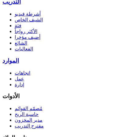
التدريب
أشرطة فيديو
الشيف الخاص
فئة
الأكثر رواجاً
أضيف مؤخرا
الشائع
الفعاليات
الموارد
اتجاهات
عمل
إدارة
الأدوات
مُصمّم القوائم
حاسبة الربح
مدير المخزون
مقترح التدريب