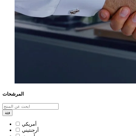
المرشحات
فئة
أمريكي
أرجنتيني