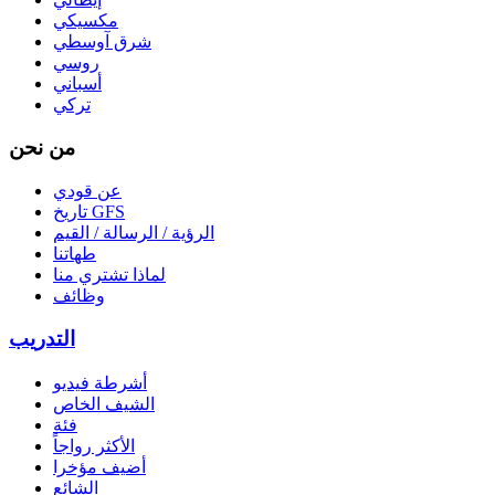
مكسيكي
شرق آوسطي
روسي
أسباني
تركي
من نحن
عن قودي
تاريخ GFS
الرؤية / الرسالة / القيم
طهاتنا
لماذا تشتري منا
وظائف
التدريب
أشرطة فيديو
الشيف الخاص
فئة
الأكثر رواجاً
أضيف مؤخرا
الشائع