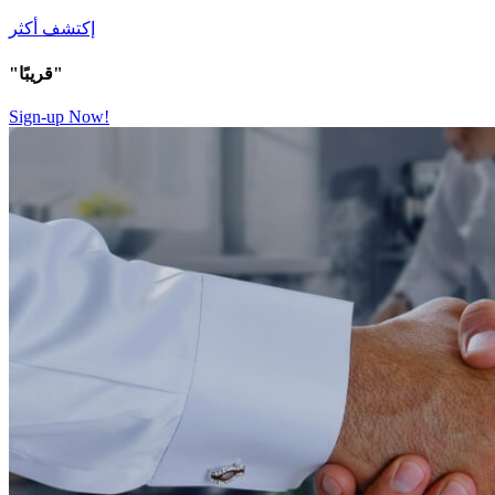
إكتشف أكثر
"قريبًا"
Sign-up Now!