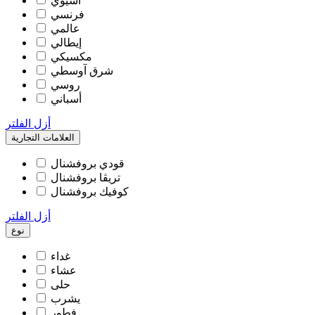
آسيوي
فرنسي
عالمي
إيطالي
مكسيكي
شرق آوسطي
روسي
أسباني
أزل الفلتر
العلامات التجارية
قودي بروفشنال
تريڨا بروفشنال
كوفيك بروفشنال
أزل الفلتر
نوع
غداء
عشاء
حلى
يشرب
فطور