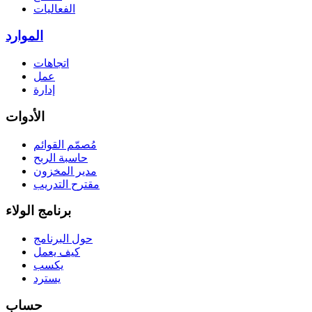
الفعاليات
الموارد
اتجاهات
عمل
إدارة
الأدوات
مُصمّم القوائم
حاسبة الربح
مدير المخزون
مقترح التدريب
برنامج الولاء
حول البرنامج
كيف يعمل
يكسب
يسترد
حساب