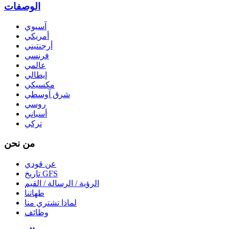
الوصفات
آسيوي
أمريكي
أرجنتيني
فرنسي
عالمي
إيطالي
مكسيكي
شرق آوسطي
روسي
أسباني
تركي
من نحن
عن قودي
تاريخ GFS
الرؤية / الرسالة / القيم
طهاتنا
لماذا تشتري منا
وظائف