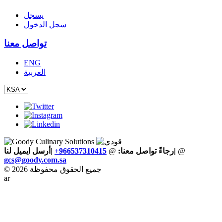
يسجل
سجل الدخول
تواصل معنا
ENG
العربية
@
|
رجاءً تواصل معنا:
@
+966537310415
|أرسل ايميل لنا
gcs
@
goody
.
com
.
sa
© 2026 جميع الحقوق محفوظة
ar