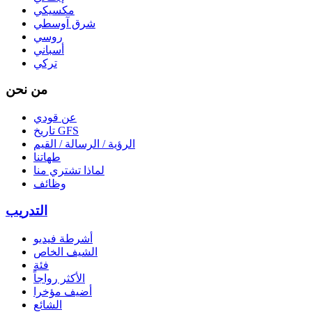
مكسيكي
شرق آوسطي
روسي
أسباني
تركي
من نحن
عن قودي
تاريخ GFS
الرؤية / الرسالة / القيم
طهاتنا
لماذا تشتري منا
وظائف
التدريب
أشرطة فيديو
الشيف الخاص
فئة
الأكثر رواجاً
أضيف مؤخرا
الشائع