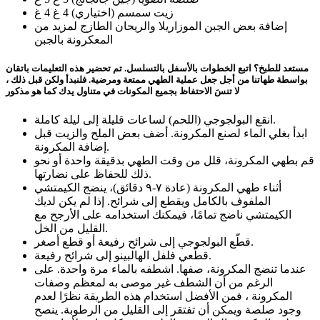
زيت سمسم (اختياري)
4 غ
4
غ
إضافة بعض الجبن الموزاريلا والريحان الطازج لمزيد من
المعكرونة بالجبن
مستعد للطبخ؟ اتبع الخطوات بالأسفل بالتسلسل. تم تحضير هذه التعليمات باتقان
بواسطة طهاتنا من أجل جعل عملية الطهي ممتعة ومرضية. فلنبدأ ولكن قبل ذلك ،
لا تنسَ الاحتفاظ بجميع المكونات في متناول يدك كما هو مذكور
انقع البولجوجي (اللحم) لساعات قليلة إلى ليلة كاملة.
ابدأ بغلي الماء لصنع المكرونة. أضف بعض الملح والزيت قبل
إضافة المكرونة.
قم بطهي المكرونة، قلل من وقت الطهي بدقيقة واحدة أو نحو
ذلك للحفاظ على نضارتها.
أثناء طهي المكرونة (عادة ٧-٩ دقائق)، ينضج الكيمتشي
الملفوف بالكامل ويقطع إلى شرائح. إذا لم يكن لديك
الكيمتشي ناضج تمامًا، فيمكنك استخدامه على الأرجح مع
القليل من الخل.
قطّع البولجوجي إلى شرائح رفيعة أو قطع أصغر.
قطّعي فلفل الهالبينو إلى شرائح رفيعة.
عندما تنضج المكرونة، صفها. اشطفه بالماء مرة واحدة. على
الرغم من أن الشطف غير موصى به لمعظم وصفات
المكرونة ، فمن الأفضل استخدام هذه الطريقة نظرًا لعدم
وجود صلصة ويمكن أن تفتقر إلى القليل من الرطوبة. ينصح