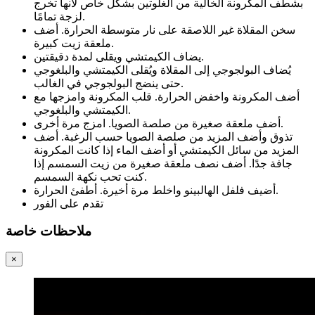
بشطف المكرونة الخالية من الغلوتين بشكل خاص لأنها تخرج
لزجة تمامًا.
سخن المقلاة غير اللاصقة على نار متوسطة الحرارة. أضف
ملعقة زيت كبيرة.
يضاف الكيمتشي ويقلى لمدة دقيقتين.
يُضاف البولجوجي إلى المقلاة ويُقلى الكيمتشي والبلغوجي
حتى ينضج البولجوجي في الغالب.
أضف المكرونة واخفض الحرارة. قلب المكرونة وامزجها مع
الكيمتشي والبلغوجي.
أضف ملعقة صغيرة من صلصة الصويا. امزج مرة أخرى.
تذوق وأضف المزيد من صلصة الصويا حسب الرغبة. أضف
المزيد من سائل الكيمتشي أو أضف الماء إذا كانت المكرونة
جافة جدًا. أضف نصف ملعقة صغيرة من زيت السمسم إذا
كنت تحب نكهة السمسم.
أضيف فلفل الهالبينو واخلط مرة أخيرة. أطفئ الحرارة.
تقدم على الفور
ملاحظات خاصة
×