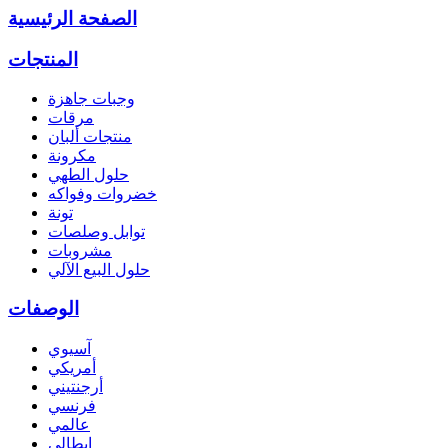
الصفحة الرئيسية
المنتجات
وجبات جاهزة
مرقات
منتجات ألبان
مكرونة
حلول الطهي
خضروات وفواكه
تونة
توابل وصلصات
مشروبات
حلول البيع الآلي
الوصفات
آسيوي
أمريكي
أرجنتيني
فرنسي
عالمي
إيطالي