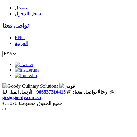
يسجل
سجل الدخول
تواصل معنا
ENG
العربية
@
|
رجاءً تواصل معنا:
@
+966537310415
|أرسل ايميل لنا
gcs
@
goody
.
com
.
sa
© 2026 جميع الحقوق محفوظة
ar