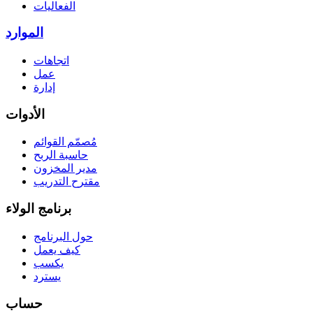
الفعاليات
الموارد
اتجاهات
عمل
إدارة
الأدوات
مُصمّم القوائم
حاسبة الربح
مدير المخزون
مقترح التدريب
برنامج الولاء
حول البرنامج
كيف يعمل
يكسب
يسترد
حساب