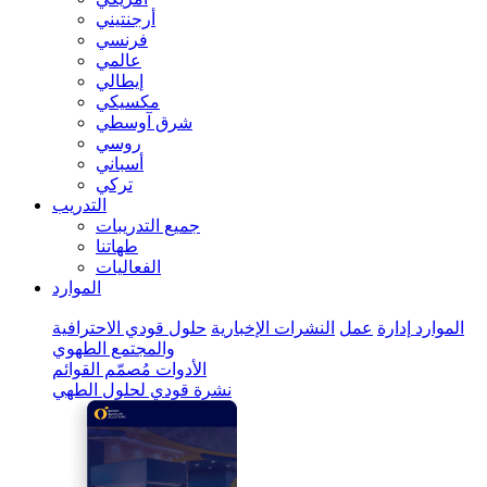
أرجنتيني
فرنسي
عالمي
إيطالي
مكسيكي
شرق آوسطي
روسي
أسباني
تركي
التدريب
جميع التدريبات
طهاتنا
الفعاليات
الموارد
الموارد
إدارة
عمل
النشرات الإخبارية
حلول قودي الاحترافية
والمجتمع الطهوي
الأدوات
مُصمّم القوائم
نشرة قودي لحلول الطهي