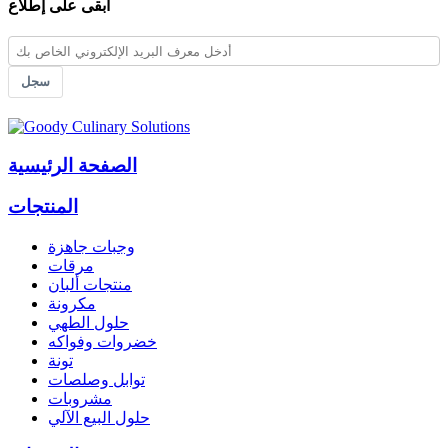
ابقى على إطلاع
سجل
الصفحة الرئيسية
المنتجات
وجبات جاهزة
مرقات
منتجات ألبان
مكرونة
حلول الطهي
خضروات وفواكه
تونة
توابل وصلصات
مشروبات
حلول البيع الآلي