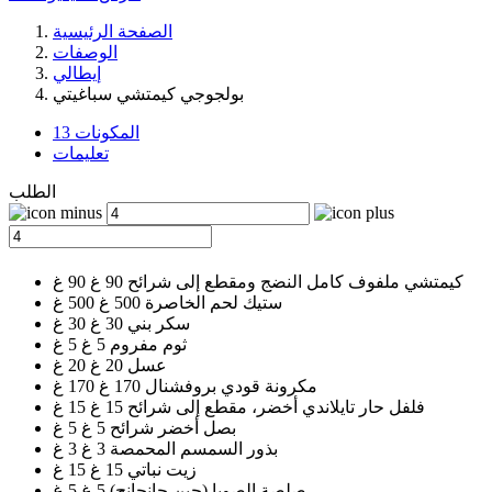
الصفحة الرئيسية
الوصفات
إيطالي
بولجوجي كيمتشي سباغيتي
المكونات 13
تعليمات
الطلب
كيمتشي ملفوف كامل النضج ومقطع إلى شرائح
90 غ
90
غ
ستيك لحم الخاصرة
500 غ
500
غ
سكر بني
30 غ
30
غ
ثوم مفروم
5 غ
5
غ
عسل
20 غ
20
غ
مكرونة قودي بروفشنال
170 غ
170
غ
فلفل حار تايلاندي أخضر، مقطع إلى شرائح
15 غ
15
غ
بصل أخضر شرائح
5 غ
5
غ
بذور السمسم المحمصة
3 غ
3
غ
زيت نباتي
15 غ
15
غ
صلصة الصويا (جين جانجانج)
5 غ
5
غ