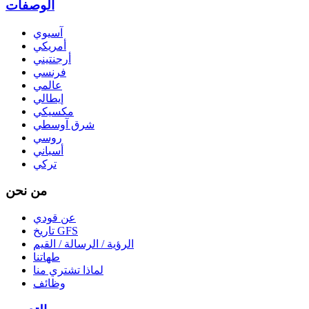
الوصفات
آسيوي
أمريكي
أرجنتيني
فرنسي
عالمي
إيطالي
مكسيكي
شرق آوسطي
روسي
أسباني
تركي
من نحن
عن قودي
تاريخ GFS
الرؤية / الرسالة / القيم
طهاتنا
لماذا تشتري منا
وظائف