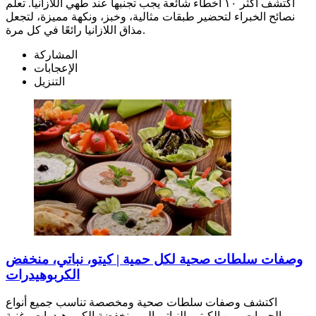
اكتشف أكثر ١٠ أخطاء شائعة يجب تجنبها عند طهي اللازانيا. تعلّم
نصائح الخبراء لتحضير طبقات مثالية، وخبز، ونكهة مميزة، لتجعل
مذاق اللازانيا رائعًا في كل مرة.
المشاركة
الإعجابات
التنزيل
وصفات سلطات صحية لكل حمية | كيتو، نباتي، منخفض
الكربوهيدرات
اكتشف وصفات سلطات صحية ومخصصة تناسب جميع أنواع
الحميات، من الكيتو والنباتي إلى منخفضة الكربوهيدرات وغنية