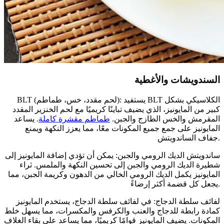
السندويشات والأغطية
BLT (لحم مقدد، خس، طماطم): يستفيد BLT الكلاسيكي بشكل
كبير من المايونيز، الذي يضيف تباينًا كريميًا مع لحم الخنزير المقدد
المقرمش والخس الطازج والجبن.
طماطم مقشرة كاملة
. يساعد
المايونيز على جمع جميع المكونات معًا، مما يعزز النكهة ويمنع
جفاف الساندويتش.
ساندويتش الديك الرومي والجبن: يمكن أن تؤدي إضافة المايونيز إلى
شطيرة الديك الرومي والجبن إلى تحسين النكهة والملمس. ثراء
المايونيز يكمل الديك الرومي الخالي من الدهون وكريمة الجبن، مما
يجعل كل قضمة أكثر إرضاءً.
لفائف سلطة الدجاج: في لفائف سلطة الدجاج، يستخدم المايونيز
كمادة رابطة للدجاج والعنب والكرفس والمكسرات، مما يسهل خلط
المكونات. يضيف المايونيز قوامًا كريميًا، مما يساعد على بقاء الغلاف