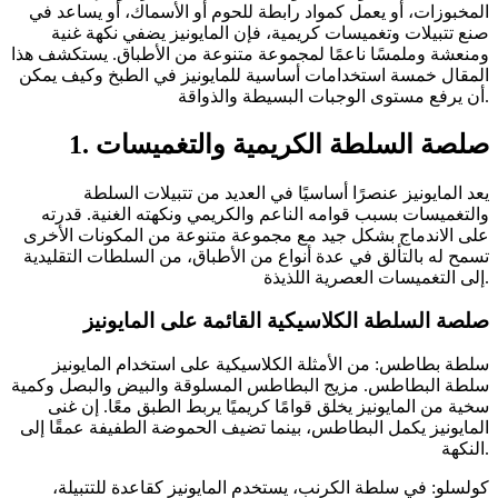
المخبوزات، أو يعمل كمواد رابطة للحوم أو الأسماك، أو يساعد في
صنع تتبيلات وتغميسات كريمية، فإن المايونيز يضفي نكهة غنية
ومنعشة وملمسًا ناعمًا لمجموعة متنوعة من الأطباق. يستكشف هذا
المقال خمسة استخدامات أساسية للمايونيز في الطبخ وكيف يمكن
أن يرفع مستوى الوجبات البسيطة والذواقة.
1. صلصة السلطة الكريمية والتغميسات
يعد المايونيز عنصرًا أساسيًا في العديد من تتبيلات السلطة
والتغميسات بسبب قوامه الناعم والكريمي ونكهته الغنية. قدرته
على الاندماج بشكل جيد مع مجموعة متنوعة من المكونات الأخرى
تسمح له بالتألق في عدة أنواع من الأطباق، من السلطات التقليدية
إلى التغميسات العصرية اللذيذة.
صلصة السلطة الكلاسيكية القائمة على المايونيز
سلطة بطاطس: من الأمثلة الكلاسيكية على استخدام المايونيز
سلطة البطاطس. مزيج البطاطس المسلوقة والبيض والبصل وكمية
سخية من المايونيز يخلق قوامًا كريميًا يربط الطبق معًا. إن غنى
المايونيز يكمل البطاطس، بينما تضيف الحموضة الطفيفة عمقًا إلى
النكهة.
كولسلو: في سلطة الكرنب، يستخدم المايونيز كقاعدة للتتبيلة،