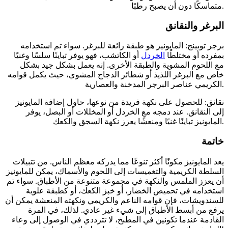
متماسكًا دون أن يصبح رطبًا.
البرغر والنقانق
برجر توبينج: المايونيز هو طبقة رائعة للبرغر. سواء تم استخدامه
بمفرده أو مختلطًا
الخردل
أو الكاتشب، فهو يوفر تباينًا سلسًا وغنيًا
مع اللحوم المشوية والطبقة الأخرى. إنه يعمل بشكل جيد بشكل
خاص مع البرغر اللذيذ أو شطائر الدجاج المشوي، حيث يكمل قوامه
الكريمي عناصر البرجر المدخنة والعصارية.
نقانق: للحصول على نكهة فريدة من نوعها، حاول إضافة المايونيز
إلى النقانق. عند دمجه مع الخردل أو المخللات أو البصل، يوفر
المايونيز تباينًا غنيًا ومنعشًا يعزز نكهة السجق والكعك.
خاتمة
يعد المايونيز مكونًا أكثر تنوعًا مما يدركه معظم الناس. من تتبيلات
السلطة الكريمية والتغميسات إلى اللحوم والأسماك، يمكن للمايونيز
أن يعزز الملمس والنكهة في مجموعة متنوعة من الأطباق. سواء تم
استخدامه في تحميص الخضار، أو خبز الكعك، أو كطبقة علوية
للسندويشات، فإن قوامه الناعم والكريمي ونكهته المنعشة يمكن أن
يرفع من أبسط الأطباق إلى شيء غير عادي. لذلك، في المرة
القادمة عندما تكونين في المطبخ، لا تترددي في الوصول إلى وعاء