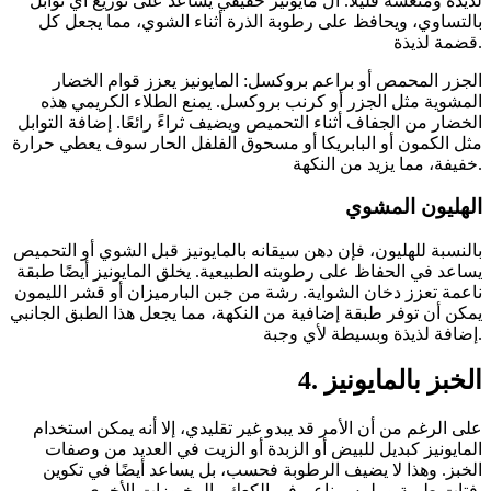
لذيذة ومنعشة قليلاً. ال مايونيز حقيقي يساعد على توزيع أي توابل
بالتساوي، ويحافظ على رطوبة الذرة أثناء الشوي، مما يجعل كل
قضمة لذيذة.
الجزر المحمص أو براعم بروكسل: المايونيز يعزز قوام الخضار
المشوية مثل الجزر أو كرنب بروكسل. يمنع الطلاء الكريمي هذه
الخضار من الجفاف أثناء التحميص ويضيف ثراءً رائعًا. إضافة التوابل
مثل الكمون أو البابريكا أو مسحوق الفلفل الحار سوف يعطي حرارة
خفيفة، مما يزيد من النكهة.
الهليون المشوي
بالنسبة للهليون، فإن دهن سيقانه بالمايونيز قبل الشوي أو التحميص
يساعد في الحفاظ على رطوبته الطبيعية. يخلق المايونيز أيضًا طبقة
ناعمة تعزز دخان الشواية. رشة من جبن البارميزان أو قشر الليمون
يمكن أن توفر طبقة إضافية من النكهة، مما يجعل هذا الطبق الجانبي
إضافة لذيذة وبسيطة لأي وجبة.
4. الخبز بالمايونيز
على الرغم من أن الأمر قد يبدو غير تقليدي، إلا أنه يمكن استخدام
المايونيز كبديل للبيض أو الزبدة أو الزيت في العديد من وصفات
الخبز. وهذا لا يضيف الرطوبة فحسب، بل يساعد أيضًا في تكوين
فتات طرية وملمس ناعم في الكعك والمخبوزات الأخرى.