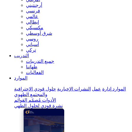
أرجنتيني
فرنسي
عالمي
إيطالي
مكسيكي
شرق آوسطي
روسي
أسباني
تركي
التدريب
جميع التدريبات
طهاتنا
الفعاليات
الموارد
الموارد
إدارة
عمل
النشرات الإخبارية
حلول قودي الاحترافية
والمجتمع الطهوي
الأدوات
مُصمّم القوائم
نشرة قودي لحلول الطهي