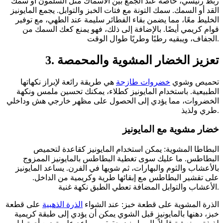
ربط رئيسي، خاصة عند الجمع بين الأسماك مثل السلمون أو سمك
القد أو السمك. سمك التونة مع فتات الخبز والتوابل. يجمع المايونيز
الخليط معًا، مما يضمن بقاء الفطائر سليمة عند الطهي، مع توفير
قوام كريمي أيضًا. بالإضافة إلى ذلك، فهو يمنع كعك السمك من
الجفاف، ويبقيه رطبًا وطريًا طوال الوقت.
3. تعزيز الخضار المشوية والمحمصة
تحميص وشوي
خضروات طازجة
هي طريقة رائعة لإبراز نكهاتها
الطبيعية. باستخدام المايونيز كطلاء، يمكنك تحسين ملمس ونكهة
الخضروات، مما يؤدي إلى الحصول على مظهر خارجي هش وداخلي
طري ولذيذ.
خضار مشوية مع المايونيز
البطاطا المشوية: يمكن استخدام المايونيز كقاعدة لتحميص
البطاطس. ما عليك سوى تغطية البطاطس بالمايونيز الممزوج
بالأعشاب والثوم والبهارات، ثم شويها في الفرن. يساعد المايونيز
على تقشير البطاطس مع إبقائها طرية وكريمية من الداخل.
الأعشاب والتوابل المضافة تعطي الطبق نكهة غنية.
الذرة المشوية على قطعة خبز: عند الشواء
الذرة الذهبية
على قطعة
خبز، دهنها بالمايونيز قبل الشوي يمكن أن يؤدي إلى طبقة كريمية