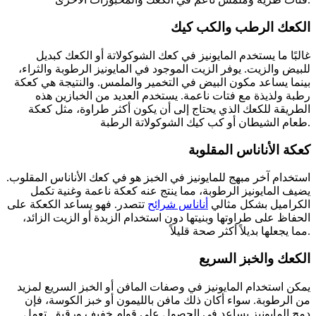
الكعك الرطب والكب كيك
غالبًا ما يستخدم المايونيز في كعك الشوكولاتة أو الكعك كبديل
للبيض والزيت. يوفر الزيت الموجود في المايونيز الرطوبة والثراء،
بينما يساعد مكون البيض في التخمير والملمس. والنتيجة هي كعكة
رطبة ولذيذة مع فتات ناعمة. يستخدم العديد من الخبازين هذه
الطريقة للكعك الذي يحتاج إلى أن يكون أكثر طراوة، مثل كعكة
طعام الشيطان أو كب كيك الشوكولاتة الرطبة.
كعكة الأناناس المقلوبة
استخدام آخر مبهج للمايونيز في الخبز هو في كعك الأناناس المقلوب.
يضيف المايونيز الرطوبة، مما ينتج عنه كعكة ناعمة وغنية تكمل
الكراميل بشكل مثالي
أناناس شرائح
تتصدر. فهو يساعد الكعكة على
الحفاظ على طراوتها وبنيتها دون استخدام الزبدة أو الزيت الزائد،
مما يجعلها بديلاً أكثر صحة قليلاً.
الكعك والخبز السريع
يمكن استخدام المايونيز في وصفات المافن أو الخبز السريع لمزيد
من الرطوبة. سواء أكان ذلك مافن بالليمون أو خبز الكوسة، فإن
دمج المايونيز يساعد في الحصول على قوام خفيف ورقيق. تعمل