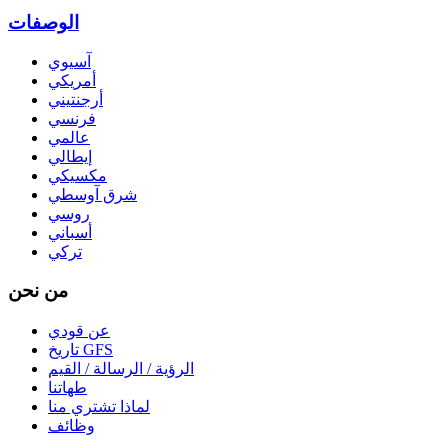
الوصفات
آسيوي
أمريكي
أرجنتيني
فرنسي
عالمي
إيطالي
مكسيكي
شرق آوسطي
روسي
أسباني
تركي
من نحن
عن قودي
تاريخ GFS
الرؤية / الرسالة / القيم
طهاتنا
لماذا تشتري منا
وظائف