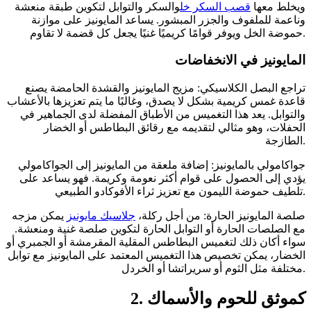
ويخلط معها
قصب السكر خل
والسكر والتوابل لتكوين طبقة منعشة
وناعمة للملفوف والجزر المبشور. يساعد المايونيز على موازنة
حموضة الخل ويوفر قوامًا كريميًا غنيًا يجعل كل قضمة لا تقاوم.
المايونيز في الانخفاضات
تراجع البصل الكلاسيكي: مزيج المايونيز والقشدة الحامضة يصنع
قاعدة غمس كريمية بشكل لا يصدق، وغالبًا ما يتم تعزيزها بالأعشاب
والتوابل. يعد هذا التغميس من الأطباق المفضلة لدى الجماهير في
الحفلات، وهو مثالي لتقديمه مع رقائق البطاطس أو الخضار
الطازجة.
جواكامولي بالمايونيز: إضافة ملعقة من المايونيز إلى الجواكامولي
يؤدي إلى الحصول على قوام أكثر نعومة وكريمة. فهو يساعد على
تلطيف حموضة الليمون مع تعزيز ثراء الأفوكادو الطبيعي.
صلصة المايونيز الحارة: من أجل ركلة،
جلاسيك مايونيز
يمكن مزجه
مع الصلصات الحارة أو التوابل الحارة لتكوين صلصة غنية ومنعشة.
سواء أكان ذلك لتغميس البطاطس المقلية المقرمشة أو الجمبري أو
الخضار، يمكن تخصيص هذا التغميس المعتمد على المايونيز مع توابل
مختلفة مثل الثوم أو سريراتشا أو الخردل.
2. كموثق للحوم والأسماك