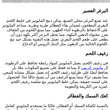
البرغر العصير
عند صنع البرغر محلي الصنع، يمكن دمج المايونيز في خليط اللحم
البقري المطحون لضمان بقاء الفطائر طرية وطرية. يساعد المايونيز
على الاحتفاظ بالرطوبة أثناء الطهي، مما يمنع اللحوم من الجفاف.
يعزز محتواه الدهني النكهة، مما يجعل البرجر أكثر نكهة دون أن
يطغى على طعم اللحم البقري. تعمل هذه التقنية بشكل جيد مع
اللحوم الخالية من الدهون مثل الديك الرومي أو الدجاج.
رغيف اللحم
في رغيف اللحم، يعمل المايونيز كمواد رابطة تحافظ على الرطوبة.
ال
مايونيز كريمي
لا يساعد فقط على تجميع المكونات معًا، بل
يحافظ أيضًا على طراوة رغيف اللحم. إنه يعمل بشكل مشابه للبيض،
مما يضيف ثراءً بينما يمنع الرغيف من أن يصبح جافًا جدًا. للحصول
على لمسة خفيفة، يمكن خلط المايونيز مع صلصة رغيف اللحم
لمزيد من الكريمة والنعومة.
كعك السمك والفطائر
بالنسبة لكعكة السمك أو الفطائر، غالبًا ما يستخدم المايونيز كعامل