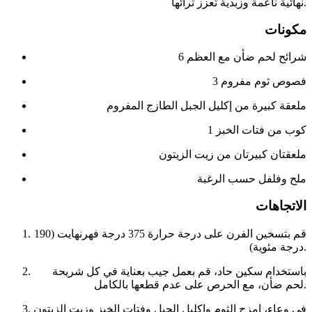
نهائية ناعمة وزبدية تعزز ثرائها.
مكونات
6 شرائح لحم ضأن مع العظم
3 فصوص ثوم مفروم
ملعقة كبيرة من إكليل الجبل الطازج المفروم
1 كوب من فتات الخبز
ملعقتان كبيرتان من زيت الزيتون
ملح وفلفل حسب الرغبة
الاتجاهات
قم بتسخين الفرن على درجة حرارة 375 درجة فهرنهايت (190
درجة مئوية).
باستخدام سكين حاد، قم بعمل جيب بعناية في كل شريحة
لحم ضأن، مع الحرص على عدم قطعها بالكامل.
في وعاء، امزج الثوم وإكليل الجبل وفتات الخبز وزيت الزيتون