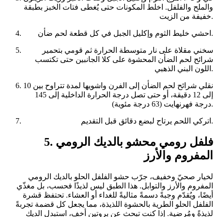
والملح والفلفل. اخلط المكونات حتى يُغطى فتات الخبز بطبقة
خفيفة من الزيت.
احشي خليط الثوم وإكليل الجبل في كل قطعة لحم ضأن.
سخني مقلاة على نار متوسطة الحرارة ثم قومي بتحمير
شرائح لحم الضأن المحشوة على كلا الجانبين حتى تكتسب
اللون البني الذهبي.
نقلي شرائح لحم الضأن إلى الفرن واشويها لمدة تتراوح بين 10
إلى 12 دقيقة، أو حتى تصل درجة الحرارة الداخلية إلى 145
درجة فهرنهايت (63 درجة مئوية).
اتركي اللحم يرتاح لبضع دقائق قبل التقديم.
5. فلفل رومي محشو بالديك الرومي
المفروم والأرز
لخيار صحيّ وخفيف، جرّب حشو الفلفل الحلو بالديك الرومي
المفروم والأرز والتوابل. هذا الطبق ليس لذيذًا فحسب، بل مغذّي
أيضًا، ويُقدّم وجبةً دسمةً مثاليةً للغداء أو العشاء. تحتفظ قشرة
الفلفل الحلو الطرية بالحشوة اللذيذة، مما يجعل كل قضمة تجربةً
لذيذةً ومُرضية. إذا كنت تبحث عن بروتين أخف، استبدل الديك