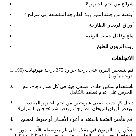
8 شرائح من لحم الخنزير
4 أونصة من جبنة الموزاريلا الطازجة المقطعة إلى شرائح
أوراق الريحان الطازجة
ملح وفلفل حسب الرغبة
زيت الزيتون للطبخ
الاتجاهات
قم بتسخين الفرن على درجة حرارة 375 درجة فهرنهايت (190
درجة مئوية).
باستخدام سكين حادة، اصنعي جيبًا في كل صدر دجاج، مع
الحرص على عدم قطعه بالكامل.
داخل كل جيب، ضعي شريحتين من لحم الخنزير المقدد،
وبعض أوراق الريحان الطازجة، وبعض شرائح جبن الموزاريلا.
قم بتأمين الفتحة باستخدام أعواد الأسنان أو خيوط المطبخ.
سخّن زيت الزيتون في مقلاة على نار متوسطة. قلّب صدور
الدجاج المحشوة على الجانبين حتى يصبح لونها ذهبيًا (لمدة ٣-٤