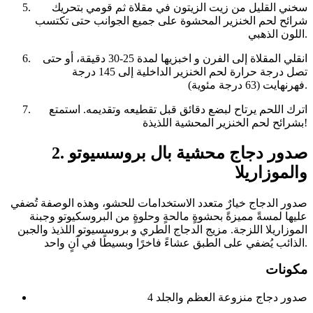
سخني القليل من زيت الزيتون في مقلاة ثم قومي بتحريك
شرائح لحم الخنزير المحشوة على جميع الجوانب حتى تكتسب
اللون الذهبي.
انقلي المقلاة إلى الفرن و اخبزيها لمدة 25-30 دقيقة، أو حتى
تصل درجة حرارة لحم الخنزير الداخلية إلى 145 درجة
فهرنهايت (63 درجة مئوية).
اترك اللحم يرتاح لبضع دقائق قبل تقطيعه وتقديمه. استمتع
بشرائح لحم الخنزير المحشية اللذيذة!
2. صدور دجاج محشية بال بروسسيوتو
والموزاريلا
صدور الدجاج خيارٌ متعدد الاستخدامات للحشو، وهذه الوصفة تُضفي
عليها لمسةً مميزةً بحشوةٍ مالحةٍ وحلوةٍ من البروسكيوتو وجبنة
الموزاريلا اللزجة. مزيج الدجاج الطري و بروسسيوتو اللذيذ والجبن
الذائب يُضفي على الطبق عشاءً فاخرًا وبسيطًا في آنٍ واحد.
مكونات
4 صدور دجاج منزوعة العظم والجلد