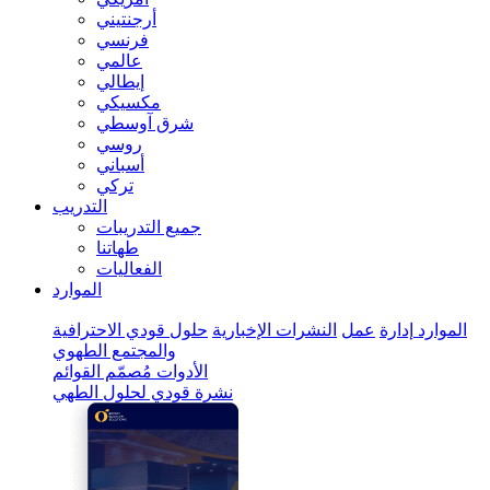
أرجنتيني
فرنسي
عالمي
إيطالي
مكسيكي
شرق آوسطي
روسي
أسباني
تركي
التدريب
جميع التدريبات
طهاتنا
الفعاليات
الموارد
الموارد
إدارة
عمل
النشرات الإخبارية
حلول قودي الاحترافية
والمجتمع الطهوي
الأدوات
مُصمّم القوائم
نشرة قودي لحلول الطهي