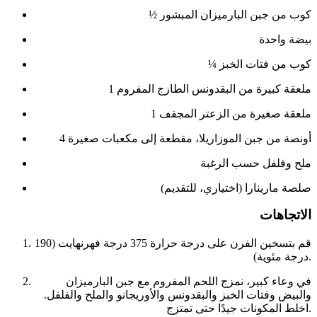
½ كوب من جبن البارميزان المبشور
بيضة واحدة
¼ كوب من فتات الخبز
1 ملعقة كبيرة من البقدونس الطازج المفروم
1 ملعقة صغيرة من الزعتر المجفف
4 أونصة من جبن الموزاريلا، مقطعة إلى مكعبات صغيرة
ملح وفلفل حسب الرغبة
صلصة مارينارا (اختياري، للتقديم)
الاتجاهات
قم بتسخين الفرن على درجة حرارة 375 درجة فهرنهايت (190
درجة مئوية).
في وعاء كبير، نمزج اللحم المفروم مع جبن البارميزان
والبيض وفتات الخبز والبقدونس والأوريجانو والملح والفلفل.
اخلط المكونات جيدًا حتى تمتزج.