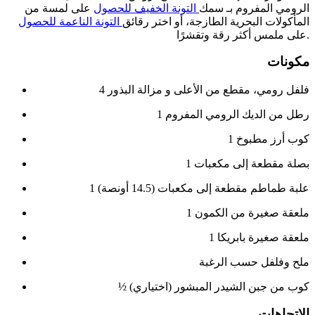
الرومي المفروم بـ سمك
التونة الخفيف للحصول
على لمسة من
المأكولات البحرية الطازجة، أو اختر رقائق
التونة الناعمة للحصول
على ملمس أكثر رقة وتقشرًا.
مكونات
4 فلفل رومي، مقطع من الأعلى و مزالة البذور
1 رطل من الديك الرومي المفروم
1 كوب أرز مطبوخ
1 بصلة مقطعة إلى مكعبات
1 علبة طماطم مقطعة إلى مكعبات (14.5 أونصة)
1 ملعقة صغيرة من الكمون
1 ملعقة صغيرة بابريكا
ملح وفلفل حسب الرغبة
½ كوب من جبن الشيدر المبشور (اختياري)
الاتجاهات