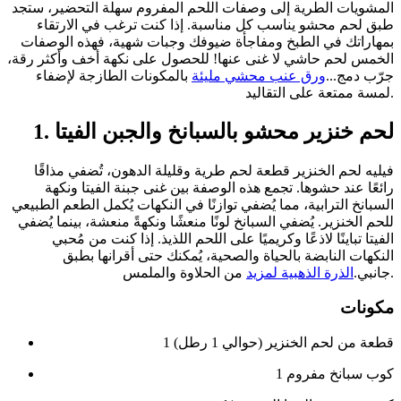
المشويات الطرية إلى وصفات اللحم المفروم سهلة التحضير، ستجد
طبق لحم محشو يناسب كل مناسبة. إذا كنت ترغب في الارتقاء
بمهاراتك في الطبخ ومفاجأة ضيوفك وجبات شهية، فهذه الوصفات
الخمس لحم حاشي لا غنى عنها! للحصول على نكهة أخف وأكثر رقة،
جرّب دمج...
ورق عنب محشي مليئة
بالمكونات الطازجة لإضفاء
لمسة ممتعة على التقاليد.
1. لحم خنزير محشو بالسبانخ والجبن الفيتا
فيليه لحم الخنزير قطعة لحم طرية وقليلة الدهون، تُضفي مذاقًا
رائعًا عند حشوها. تجمع هذه الوصفة بين غنى جبنة الفيتا ونكهة
السبانخ الترابية، مما يُضفي توازنًا في النكهات يُكمل الطعم الطبيعي
للحم الخنزير. يُضفي السبانخ لونًا منعشًا ونكهةً منعشة، بينما يُضفي
الفيتا تباينًا لاذعًا وكريميًا على اللحم اللذيذ. إذا كنت من مُحبي
النكهات النابضة بالحياة والصحية، يُمكنك حتى أقرانها بطبق
من الحلاوة والملمس.
جانبي.
الذرة الذهبية لمزيد
مكونات
1 قطعة من لحم الخنزير (حوالي 1 رطل)
1 كوب سبانخ مفروم