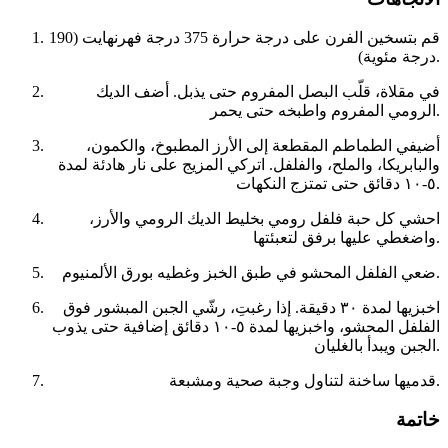
قم بتسخين الفرن على درجة حرارة 375 درجة فهرنهايت (190
درجة مئوية).
في مقلاة، قلّب البصل المفروم حتى يذبل. أضف الديك
الرومي المفروم واطبخه حتى يحمر.
أضيفي الطماطم المقطعة إلى الأرز المطبوخ، والكمون،
والبابريكا، والملح، والفلفل. اتركي المزيج على نار هادئة لمدة
٥-١٠ دقائق حتى تمتزج النكهات.
احشي كل حبة فلفل رومي بخليط الديك الرومي والأرز،
واضغطي عليها برفق لتعبئتها.
ضعي الفلفل المحشو في طبق الخبز وغطيه بورق الألمنيوم.
اخبزيها لمدة ٣٠ دقيقة. إذا رغبتِ، رشّي الجبن المبشور فوق
الفلفل المحشو، واخبزيها لمدة ٥-١٠ دقائق إضافية حتى يذوب
الجبن ويبدأ بالغليان.
قدميها ساخنة لتناول وجبة صحية ومشبعة.
خاتمة