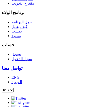
مقترح التدريب
برنامج الولاء
حول البرنامج
كيف يعمل
يكسب
يسترد
حساب
يسجل
سجل الدخول
تواصل معنا
ENG
العربية