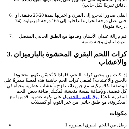
دقائق تقريبًا لكل جانب).
انقلي صدور الدجاج إلى الفرن و اخبزيها لمدة 20-25 دقيقة، أو
حتى تصل درجة الحرارة الداخلية إلى 165 درجة فهرنهايت (74
درجة مئوية).
قم بإزالة عيدان الأسنان وقدمها مع الطبق الجانبي المفضل
لديك لتناول وجبة دسمة.
3. كرات اللحم البقري المحشوة بالبارميزان
والاعشاب
إذا كنت من محبي كرات اللحم، فلماذا لا تُحسّن نكهتها بحشوها
بالجبن والأعشاب؟ تُضفي كرات الحم حاشية هذه لمسةً مميزةً على
الوصفة الكلاسيكية، مع جبن ذائب لزج وأعشاب عطرية مخبأة في
كل قضمة. ولإضافة لمسة منعشة، يُمكنك إضافة بعض اللحم
المفروم ناعمًا.
ورق العنب للحصول
على نكهة عشبية. قدميها مع
معكرونة، مع طبق جانبي من خبز الثوم، أو كمقبلات!
مكونات
1 رطل من اللحم البقري المفروم