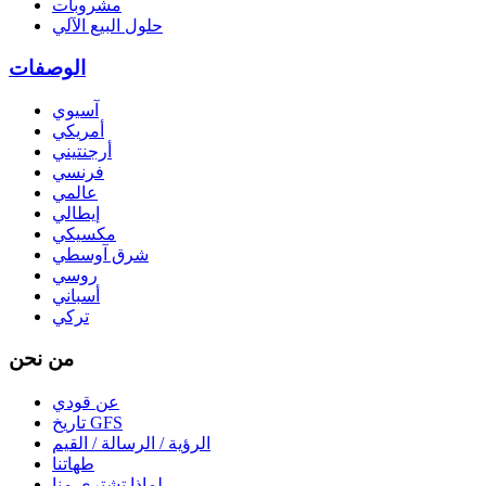
مشروبات
حلول البيع الآلي
الوصفات
آسيوي
أمريكي
أرجنتيني
فرنسي
عالمي
إيطالي
مكسيكي
شرق آوسطي
روسي
أسباني
تركي
من نحن
عن قودي
تاريخ GFS
الرؤية / الرسالة / القيم
طهاتنا
لماذا تشتري منا