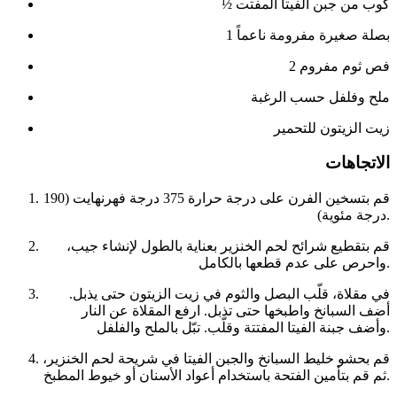
½ كوب من جبن الفيتا المفتت
1 بصلة صغيرة مفرومة ناعماً
2 فص ثوم مفروم
ملح وفلفل حسب الرغبة
زيت الزيتون للتحمير
الاتجاهات
قم بتسخين الفرن على درجة حرارة 375 درجة فهرنهايت (190
درجة مئوية).
قم بتقطيع شرائح لحم الخنزير بعناية بالطول لإنشاء جيب،
واحرص على عدم قطعها بالكامل.
في مقلاة، قلّب البصل والثوم في زيت الزيتون حتى يذبل.
أضف السبانخ واطبخها حتى تذبل. ارفع المقلاة عن النار
وأضف جبنة الفيتا المفتتة وقلّب. تبّل بالملح والفلفل.
قم بحشو خليط السبانخ والجبن الفيتا في شريحة لحم الخنزير،
ثم قم بتأمين الفتحة باستخدام أعواد الأسنان أو خيوط المطبخ.