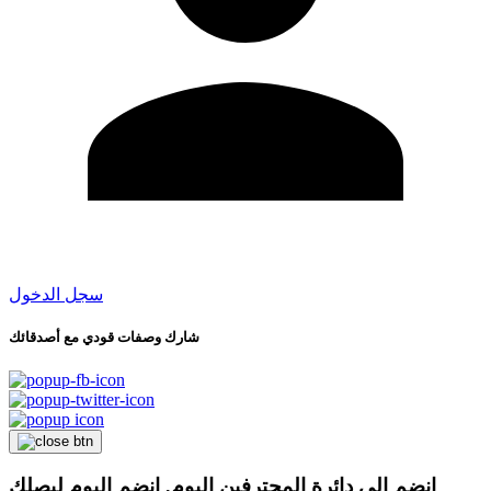
سجل الدخول
شارك وصفات قودي مع أصدقائك
انضم إلى دائرة المحترفين اليوم, انضم اليوم ليصلك