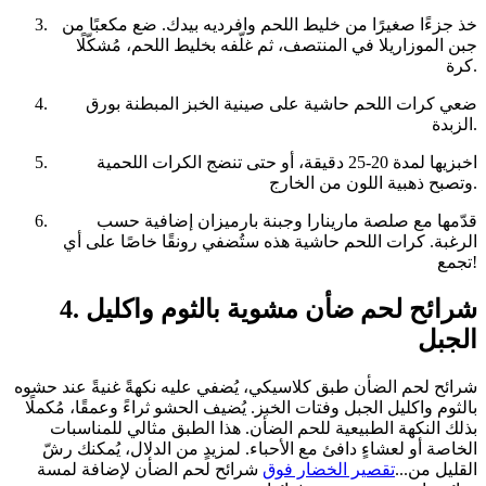
خذ جزءًا صغيرًا من خليط اللحم وافرديه بيدك. ضع مكعبًا من
جبن الموزاريلا في المنتصف، ثم غلّفه بخليط اللحم، مُشكّلًا
كرة.
ضعي كرات اللحم حاشية على صينية الخبز المبطنة بورق
الزبدة.
اخبزيها لمدة 20-25 دقيقة، أو حتى تنضج الكرات اللحمية
وتصبح ذهبية اللون من الخارج.
قدّمها مع صلصة مارينارا وجبنة بارميزان إضافية حسب
الرغبة. كرات اللحم حاشية هذه ستُضفي رونقًا خاصًا على أي
تجمع!
4. شرائح لحم ضأن مشوية بالثوم واكليل
الجبل
شرائح لحم الضأن طبق كلاسيكي، يُضفي عليه نكهةً غنيةً عند حشوه
بالثوم واكليل الجبل وفتات الخبز. يُضيف الحشو ثراءً وعمقًا، مُكملًا
بذلك النكهة الطبيعية للحم الضأن. هذا الطبق مثالي للمناسبات
الخاصة أو لعشاءٍ دافئ مع الأحباء. لمزيدٍ من الدلال، يُمكنك رشّ
القليل من...
تقصير الخضار فوق
شرائح لحم الضأن لإضافة لمسة