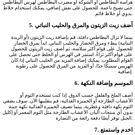
هراسة البطاطس أو الشوكة أو مضرب البطاطس لهرس البطاطس
حتى تصبح ناعمة. للحصول على نفش إضافي، يمكنك استخدام خلاط
يدوي أو خلاط قائم.
5. أضف زيت الزيتون والمرق والحليب النباتي
بينما لا تزال البطاطس دافئة، قم بإضافة زيت الزيتون (أو الزبدة
النباتية) ببطء ومرق الخضار والحليب النباتي. ابدأ بمرق الخضار
للحصول على قوام أكثر سلاسة، ثم أضف زيت الزيتون للحصول
على قوام أكثر ثراءً. استمر في الهرس أو الخلط حتى تحصل على
القوام المطلوب. يمكنك إضافة المزيد من الحليب النباتي إذا كان
الهريس سميكًا جدًا، أو المزيد من المرق للحصول على رطوبة
إضافية.
6. الموسم وإضافة النكهة
أضف الملح والفلفل حسب الذوق. إذا كنت تستخدم الثوم أو
الأعشاب الطازجة أو الخميرة الغذائية، قم بتقليبها الآن. سوف يضفي
الثوم نكهة دافئة وعطرية، بينما تضيف الخميرة الغذائية نكهة جبنة
بدون أي منتجات ألبان. الأعشاب الطازجة مثل الثوم المعمر أو إكليل
الجبل توفر أيضًا دفعة رائعة من النضارة.
7. اخدم واستمتع