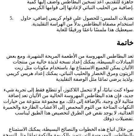
جاهزة للتقديم، أعد تسخين البطاطس وأضف إليها كمية
إضافية من الحليب النباتي لإعادتها إلى قوامها الكريمي.
تعديلات الملمس: للحصول على قوام كريمي إضافي، حاول
استخدام مصفاة البطاطس بدلاً من الهراسة التقليدية.
سيعطيك هذا ملمسًا ناعمًا ورقيقًا للغاية.
خاتمة
تعد البطاطس المهروسة من الأطعمة المريحة الشهيرة، ومع بعض
المبادلات البسيطة، يمكنك إعداد نسخة لذيذة خالية من منتجات
الألبان يمكن للجميع الاستمتاع بها. باستخدام مكونات مثل زيت
الزيتون ومرق الخضار والحليب النباتي، يمكنك إعداد هريس كريمي
ولذيذ يرضي تمامًا مثل الوصفة التقليدية.
سواء كنت نباتيًا، أو لا تتحمل اللاكتوز، أو تتطلع فقط إلى تجربة شيء
جديد، فإن هذه البطاطس المهروسة الخالية من الألبان تعد إضافة
مثالية لأي وجبة. بالإضافة إلى ذلك، مع مجموعة متنوعة من خيارات
النكهات المتاحة من الثوم المحمص إلى الأعشاب الطازجة والخميرة
الغذائية، لا يوجد نقص في الطرق لتخصيص هذا الطبق ليناسب
تفضيلات ذوقك.
من خلال اتباع هذه الخطوات والنصائح البسيطة، يمكنك الاستمتاع
بالبطاطس المهروسة التي تتميز بالكريمة والنكهة تمامًا مثل النسخة