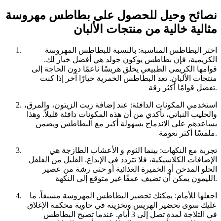
نصائح وحيل للحصول على بطاطس مهروسة
مثالية خالية من منتجات الألبان
اختر البطاطس المناسبة: بالنسبة للبطاطس المهروسة
الكريمية، فإن بطاطس يوكون جولد هي أفضل خيار لك.
قوامها الكريمي الطبيعي يخلق هريسًا ناعمًا دون الحاجة إلى
منتجات الألبان. تعد البطاطس الخمرية خيارًا آخر إذا كنت
تفضل قوامًا أكثر رقة.
استخدمي المكونات الدافئة: عند إضافة زيت الزيتون، والمرق،
والحليب النباتي، تأكدي من أن هذه المكونات دافئة قليلاً. وهذا
يساعدهم على الاندماج بسهولة أكبر مع البطاطس ويضمن
ملمسًا أكثر نعومة.
تجربة مع النكهات: بينما الثوم و الأعشاب الطازجة هي
الإضافات الكلاسيكية، فلا تتردد في الإبداع. القليل من الفلفل
الحلو المدخن أو الخميرة الغذائية أو حتى رشة من عصير
الليمون يمكن أن تضيف عمقًا غير متوقع إلى النكهة.
اجعلها للأمام: يمكنك تحضير البطاطس المهروسة مسبقاً. ما
عليك سوى تحضير الهريس وتخزينه في حاوية محكمة الإغلاق
في الثلاجة لمدة تصل إلى 3 أيام. عندما تصبح البطاطس