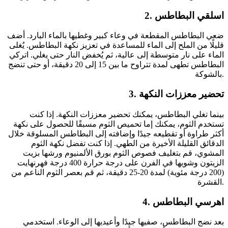
2. اسلقي البطاطس
ضعي البطاطس المقطعة في وعاء كبير وغطيها بالماء البارد. أضف
قليلًا من الملح إلى الماء للمساعدة في تعزيز نكهة البطاطس. يُغلى
الماء على نار متوسطة إلى عالية، ثم يُخفض النار حتى يغلي. اتركي
البطاطس تطهى لمدة تتراوح ما بين 15 إلى 20 دقيقة، أو حتى تنضج
بالشوكة.
3. تحضير معززات النكهة
بينما تغلي البطاطس، يمكنك تحضير معززات النكهة. إذا كنت
تستخدم الثوم، يمكنك إما تحميص الثوم مسبقًا للحصول على نكهة
أكثر طراوة أو تقطيعه جيدًا وإضافته إلى البطاطس المسلوقة خلال
الدقائق القليلة الأخيرة من الطهي. إذا كنت تفضل نكهة الثوم
المشوي، قم بتغليف فصوص الثوم بورق الألمنيوم ورشها بزيت
الزيتون وشويها في الفرن على درجة حرارة 400 درجة فهرنهايت
(200 درجة مئوية) لمدة 20-25 دقيقة، ثم قم بعصر الثوم الناعم من
القشرة.
4. اهرسي البطاطس
بعد نضج البطاطس، صفيها جيدًا وأعيديها إلى الوعاء. استخدمي