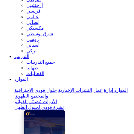
أرجنتيني
فرنسي
عالمي
إيطالي
مكسيكي
شرق آوسطي
روسي
أسباني
تركي
التدريب
جميع التدريبات
طهاتنا
الفعاليات
الموارد
الموارد
إدارة
عمل
النشرات الإخبارية
حلول قودي الاحترافية
والمجتمع الطهوي
الأدوات
مُصمّم القوائم
نشرة قودي لحلول الطهي