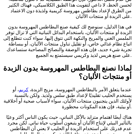
لحسن الحظ، لا داعي لتفويت هذا الطبق الكلاسيكي، فهناك الكثير
من الطرق لإعداد بطاطس مهروسة كريمية ولذيذة دون الاعتماد
على الزبدة أو منتجات الألبان.
في هذا الدليل، سنوضح لك كيفية صنع البطاطس المهروسة بدون
الزبدة أو منتجات الألبان، باستخدام البدائل النباتية التي لا تزال توفر
الملمس الغني والمريح والنكهة التي تتوق إليها. سواء كنت تتطلع إلى
اتباع نظام غذائي خاص، أو تقليل تناول منتجات الألبان، أو ببساطة
تجربة شيء جديد، فإن هذه الوصفة والنصائح المصاحبة ستساعدك
على صنع هريس لذيذ وكريمي سيستمتع به الجميع.
لماذا نصنع البطاطس المهروسة بدون الزبدة
أو منتجات الألبان؟
عندما يتعلق الأمر بالبطاطس المهروسة، مزيج الزبدة،
كريم
، أو
يستخدم الحليب تقليديًا لإعداد طبق سلس ولذيذ. ولكن بالنسبة
لأولئك الذين يتجنبون منتجات الألبان، سواء لأسباب صحية أو أخلاقية
أو بيئية، فإن هذه المكونات محظورة.
هناك أيضًا اهتمام متزايد بالأكل النباتي، حيث يكون الناس أكثر وعيًا
بالتأثير البيئي لإنتاج الألبان أو يتبعون أسلوب حياة نباتي. لكن مجرد
عدم قدرتك على استخدام الزبدة أو الحليب لا يعني أن البطاطس