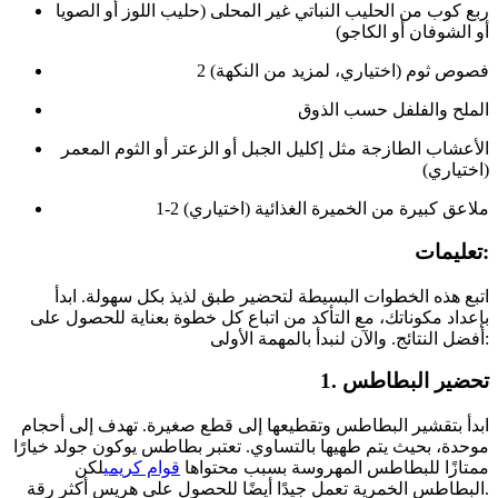
ربع كوب من الحليب النباتي غير المحلى (حليب اللوز أو الصويا
أو الشوفان أو الكاجو)
2 فصوص ثوم (اختياري، لمزيد من النكهة)
الملح والفلفل حسب الذوق
الأعشاب الطازجة مثل إكليل الجبل أو الزعتر أو الثوم المعمر
(اختياري)
1-2 ملاعق كبيرة من الخميرة الغذائية (اختياري)
تعليمات:
اتبع هذه الخطوات البسيطة لتحضير طبق لذيذ بكل سهولة. ابدأ
بإعداد مكوناتك، مع التأكد من اتباع كل خطوة بعناية للحصول على
أفضل النتائج. والآن لنبدأ بالمهمة الأولى:
1. تحضير البطاطس
ابدأ بتقشير البطاطس وتقطيعها إلى قطع صغيرة. تهدف إلى أحجام
موحدة، بحيث يتم طهيها بالتساوي. تعتبر بطاطس يوكون جولد خيارًا
ممتازًا للبطاطس المهروسة بسبب محتواها
قوام كريمي
لكن
البطاطس الخمرية تعمل جيدًا أيضًا للحصول على هريس أكثر رقة.