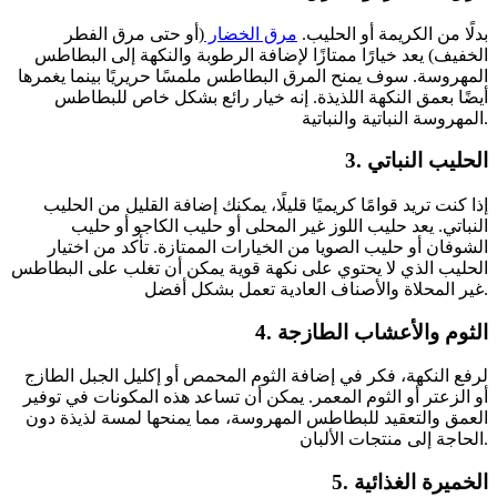
بدلًا من الكريمة أو الحليب.
مرق الخضار
(أو حتى مرق الفطر
الخفيف) يعد خيارًا ممتازًا لإضافة الرطوبة والنكهة إلى البطاطس
المهروسة. سوف يمنح المرق البطاطس ملمسًا حريريًا بينما يغمرها
أيضًا بعمق النكهة اللذيذة. إنه خيار رائع بشكل خاص للبطاطس
المهروسة النباتية والنباتية.
3. الحليب النباتي
إذا كنت تريد قوامًا كريميًا قليلًا، يمكنك إضافة القليل من الحليب
النباتي. يعد حليب اللوز غير المحلى أو حليب الكاجو أو حليب
الشوفان أو حليب الصويا من الخيارات الممتازة. تأكد من اختيار
الحليب الذي لا يحتوي على نكهة قوية يمكن أن تغلب على البطاطس
غير المحلاة والأصناف العادية تعمل بشكل أفضل.
4. الثوم والأعشاب الطازجة
لرفع النكهة، فكر في إضافة الثوم المحمص أو إكليل الجبل الطازج
أو الزعتر أو الثوم المعمر. يمكن أن تساعد هذه المكونات في توفير
العمق والتعقيد للبطاطس المهروسة، مما يمنحها لمسة لذيذة دون
الحاجة إلى منتجات الألبان.
5. الخميرة الغذائية