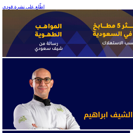
اطّلع على نشرة قودي