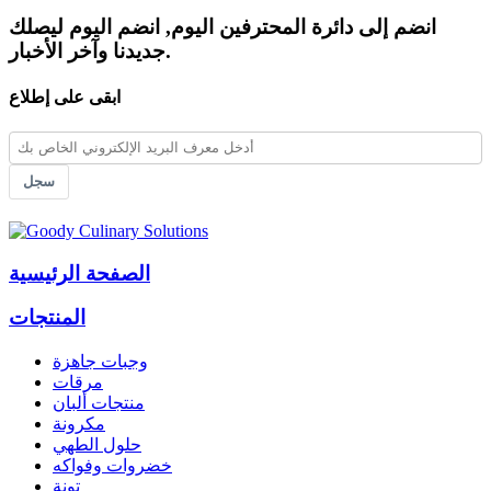
انضم إلى دائرة المحترفين اليوم, انضم اليوم ليصلك
جديدنا وآخر الأخبار.
ابقى على إطلاع
سجل
الصفحة الرئيسية
المنتجات
وجبات جاهزة
مرقات
منتجات ألبان
مكرونة
حلول الطهي
خضروات وفواكه
تونة