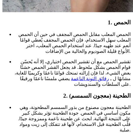
1. الحمص
الحمص المعلب مقابل الحمص المجفف في حين أن الحمص
المعلب سهل الاستخدام، فإن الحمص المجفف يُعطي قوامًا
أنعم عند طهيه جيدًا. عند استخدام الحمص المعلب، اختر
الأنواع قليلة الصوديوم والخالية من الإضافات.
تقشير الحمص مع أن تقشير الحمص اختياري، إلا أنه يُحسّن
قوام الحمص بشكل ملحوظ. قد يجعل القشر الحمص خشنًا
بعض الشيء، لذا فإن إزالته تمنحك قوامًا ناعمًا وكريميًا للغاية،
مشابهًا ل ـ
رقائق التونة الناعمة
يضفي ملمسًا ناعمًا ورقيقًا
على السلطات والسندويشات.
2. الطحينة (معجون السمسم)
الطحينة معجون مصنوع من بذور السمسم المطحونة، وهي
مكون أساسي في الحمص. جودة الطحينة تؤثر بشكل كبير
على النتيجة النهائية. ابحث عن طحينة ناعمة وممزوجة جيدًا.
قلّب الطحينة قبل الاستخدام، لأنها قد تتفكك إلى زيت ومواد
صلبة.