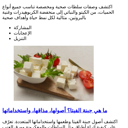
اكتشف وصفات سلطات صحية ومخصصة تناسب جميع أنواع
الحميات، من الكيتو والنباتي إلى منخفضة الكربوهيدرات وغنية
بالبروتين، مثالية لكل نمط حياة وأهداف صحية
المشاركة
الإعجابات
التنزيل
ما هي جبنة الفيتا؟ أصولها، مذاقها، واستخداماتها
اكتشف أصول جبنة الفيتا وطعمها واستخداماتها المتعددة. تعرّف
على كيفية إثراء أطباق مثل السلطات والمعكرونة وورق العنب