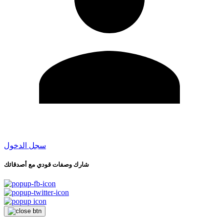
سجل الدخول
شارك وصفات قودي مع أصدقائك