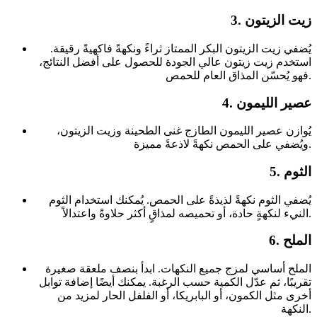
3. زيت الزيتون
يُضفي زيت الزيتون البكر الممتاز ثراءً ونكهةً فاكهيةً رقيقة.
استخدم زيت زيتون عالي الجودة للحصول على أفضل النتائج،
فهو يُحسّن المذاق العام للحمص.
4. عصير الليمون
يُوازن عصير الليمون الطازج غنى الطحينة وزيت الزيتون،
ويُضفي على الحمص نكهةً لاذعةً مميزة.
5. الثوم
يُضفي الثوم نكهةً لذيذةً على الحمص. يُمكنك استخدام الثوم
النيء لنكهةٍ حادة، أو تحميصه لمذاقٍ أكثر حلاوةً واعتدالاً.
6. الملح
الملح أساسي لمزج جميع النكهات. ابدأ بنصف ملعقة صغيرة
تقريبًا، ثم عدّل الكمية حسب الرغبة. يمكنك أيضًا إضافة توابل
أخرى مثل الكمون، أو البابريكا، أو الفلفل الحار لمزيد من
النكهة.