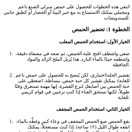
اتبعي هذه الخطوات للحصول على حمص منزلي الصنع ناعم
ومخملي يمكنك الاستمتاع به مع خبز البيتا أو الخضار أو كطبق جانبي
للسندويشات.
الخطوة 1: تحضير الحمص
الخيار الأول: استخدام الحمص المعلب
صفي واشطف افتح علبة الحمص، ثم ضعه في مصفاة دقيقة،
واشطفه جيدًا بالماء البارد. هذا يُزيل الملح الزائد والمواد
الحافظة.
تقشير الجلد(اختياري، لكن يُنصح به للحصول على حمص ناعم
للغاية): يمكنكِ تقشير كل حبة حمص. ببساطة، اضغطي على
حبة الحمص بين أصابعكِ لنزع القشرة. إنها مهمة تستغرق وقتًا
طويلاً، لكنها تستحق العناء إذا كنتِ ترغبين في قوام كريمي
للغاية.
الخيار الثاني: استخدام الحمص المجفف
نقع الحمص ضع الحمص المجفف في وعاء كبير وغطِّه بالماء.
انقعه طوال الليل (١٢ ساعة). إذا كنتَ مستعجلاً، يمكنكَ