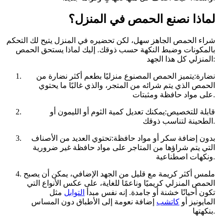
لماذا نصنع الحمص في المنزل؟
شراء الحمص الجاهز سهل، لكن تحضيره في المنزل يتيح لك التحكم
بالمكونات وضبط النكهة حسب ذوقك. إليك لماذا يستحق الحمص
المنزلي كل هذا الجهد:
نضارة:يتميز الحمص المصنوع منزليًا بطعم أكثر نضارة من
الحمص الذي يتم شرائه من المتجر، والذي غالبًا ما يحتوي
على مواد حافظة ومثبتات.
قابلة للتخصيص:يمكنك تعديل كمية الثوم أو الليمون أو
الطحينة لتناسب ذوقك.
بدون إضافة سكر أو مواد حافظة:تحتوي العديد من الأصناف
التي يتم شراؤها من المتاجر على مواد حافظة غير ضرورية
ونكهات اصطناعية.
ملمس أكثر كريمة مع قليل من الجهد الإضافي، يمكن أن يصبح
الحمص المنزلي كريميًا وناعمًا للغاية، على عكس الأنواع التي
تكون أحيانًا خشنة أو جامدة. إنه نفس مبدأ
التوابل
مثل
المايونيز أو
كاتشب
إضافة نعومة إلى الأطباق دون المساس
بنكهتها.