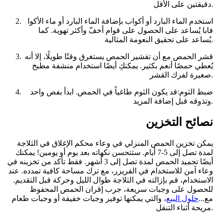
دقيقتين على الأقل.
استخدم الماء البارد أو أكواب بإضافة الماء البارد أو ماء الأكوا
فابا يُساعد على الحصول على قوام أخفّ وأكثر تهوية. كما
يُساعد على تحقيق النعومة المثالية.
قشر الحمص مع أن تقشير الحمص يستغرق وقتًا طويلًا، إلا أنه
يُعطي حمصًا أنعم بكثير. يمكنكِ أيضًا استخدام منشفة مطبخ
صغيرة لفرك القشر.
ضبط الثوم:قد يكون الثوم طاغياً في الحمص. ابدأ بفص واحد
وتذوقه قبل إضافة المزيد.
نصائح التخزين
يمكن تخزين الحمص المنزلي في وعاء محكم الإغلاق في الثلاجة
لمدة تصل إلى 5-7 أيام. ستتحسن نكهاته بعد يوم أو يومين! يمكنك
أيضًا تجميد الحمص لمدة تصل إلى 3 أشهر. فقط تأكد من تخزينه في
وعاء آمن للاستخدام في الفريزر، مع ترك مساحة كافية تمدده. عند
الاستخدام، قم بإزالته في الثلاجة طوال الليل وحركة قبل التقديم.
للحصول على وجبات سريعة، جرب إقران الحمص المحفوظ
مع...
حلول البيع
، والتي يمكنها توفير وجبات خفيفة أو وجبات طعام
مريحة أثناء التنقل.