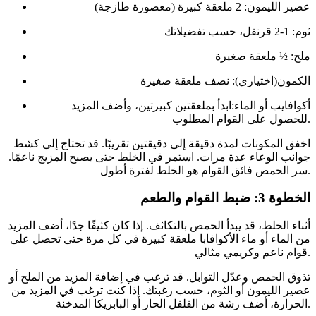
عصير الليمون: 2 ملعقة كبيرة (معصورة طازجة)
ثوم: 1-2 قرنفل، حسب تفضيلاتك
ملح: ½ ملعقة صغيرة
الكمون(اختياري): نصف ملعقة صغيرة
أكوافايب أو الماء:ابدأ بملعقتين كبيرتين، وأضف المزيد
للحصول على القوام المطلوب.
اخفق المكونات لمدة دقيقة إلى دقيقتين تقريبًا. قد تحتاج إلى كشط
جوانب الوعاء عدة مرات. استمر في الخلط حتى يصبح المزيج ناعمًا.
سر الحمص فائق القوام هو الخلط لفترة أطول.
الخطوة 3: ضبط القوام والطعم
أثناء الخلط، قد يبدأ الحمص بالتكاثف. إذا كان كثيفًا جدًا، أضف المزيد
من الماء أو ماء الأكوافابا ملعقة كبيرة في كل مرة حتى تحصل على
قوام ناعم وكريمي مثالي.
تذوق الحمص وعدّل التوابل. قد ترغب في إضافة المزيد من الملح أو
عصير الليمون أو الثوم، حسب رغبتك. إذا كنت ترغب في المزيد من
الحرارة، أضف رشة من الفلفل الحار أو البابريكا المدخنة.