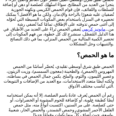
يتجزأ من العديد من المطابخ. سواءً استُهلِك كصلصة أو دهن أو إضافة
للسلطات واللفائف، فإن قوام الحمص الكريمي ونكهته الجوزية
تُضفيان عليه شعورًا بالراحة والإدمان. ولكن ما هو الأفضل؟ يمكنك
تحضيره في المنزل باستخدام بعض المكونات البسيطة التي تُحوّله
إلى أغنى حمصٍ تذوقته على الإطلاق، تمامًا كما تُضفي رشة
من...
مايونيز كريمي
يُضفي الحمص ثراءً على العديد من الأطباق. في
هذا الدليل المُفصّل، سنشرح لك كل خطوة، من فهم المكونات إلى
تحضير الكمية المثالية من الحمص المنزلي، بما في ذلك النصائح
والتنبيهات وحل المشكلات.
ما هو الحمص؟
الحمص طبق شرق أوسطي تقليدي، يُحضّر أساسًا من الحمص
المهروس (الحمص)، والطحينة (معجون السمسم)، وزيت الزيتون،
وعصير الليمون، والثوم، والملح. يكمن جمال الحمص في بساطته،
ولكنه أيضًا متعدد الاستخدامات، مع العديد من الإضافات و التنويعات
التي تُناسب مختلف الأذواق.
رغم أن الحمص يُعرف عادةً باسم الصلصة، إلا أنه يمكن استخدامه
أيضًا كطبقة علوية، أو كإضافة للحوم المشوية أو الخضراوات، أو
حتى كصلصة. على مر السنين، اكتسبت أنواعٌ منه، مثل حمص
الفلفل الأحمر المشوي، وحمص الشمندر، والحمص الحار، شعبيةً
واسعة، حيث أضاف كلٌّ منها نكهاتٍ وقوامًا جديدًا.