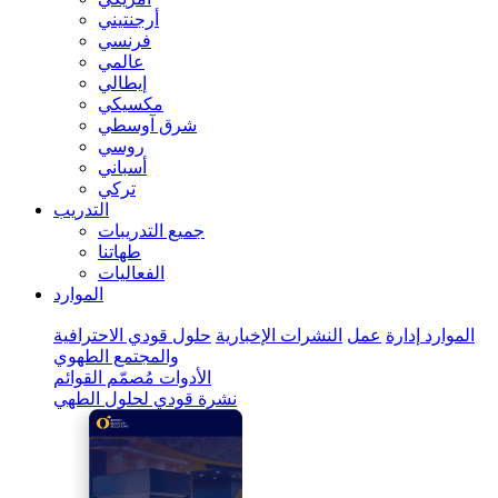
أرجنتيني
فرنسي
عالمي
إيطالي
مكسيكي
شرق آوسطي
روسي
أسباني
تركي
التدريب
جميع التدريبات
طهاتنا
الفعاليات
الموارد
الموارد
إدارة
عمل
النشرات الإخبارية
حلول قودي الاحترافية
والمجتمع الطهوي
الأدوات
مُصمّم القوائم
نشرة قودي لحلول الطهي