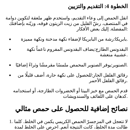
الخطوة 4: التقديم والتزيين
انقل الحمص إلى وعاء التقديم، واستخدم ظهر ملعقة لتكوين دوامة
في المنتصف. رشّ القليل من زيت الزيتون فوقه، وزيّنه بإضافتك
المفضلة. إليك بعض الأفكار:
بابريكا:رشة من البابريكا لإضفاء نكهة مدخنة ونكهة مميزة.
البقدونس الطازج:يضاف البقدونس المفروم ناعماً نكهة
عشبية منعشة.
الصنوبر:يوفر الصنوبر المحمص ملمسًا مقرمشًا وثراءً إضافيًا.
رقائق الفلفل الحار:للحصول على نكهة حارة، أضف قليلًا من
رقائق الفلفل الأحمر.
قدم الحمص مع خبز البيتا أو الخضروات الطازجة، أو استخدامه
كدهان على اللفائف والسندويشات.
نصائح إضافية للحصول على حمص مثالي
لا تتعجل في المزجسرّ الحمص الكريمي يكمن في الخلط. كلما
طالت مدة الخلط، كانت النتيجة أنعم. احرص على الخلط لمدة