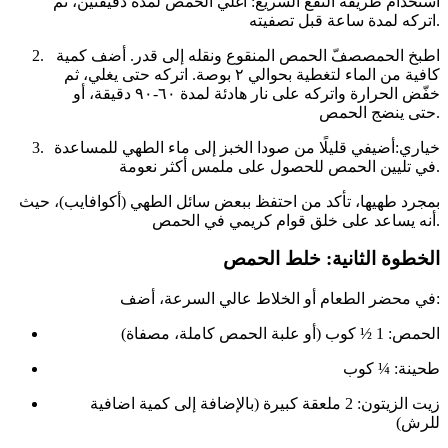
استخدام طريقة النقع السريع: اغلي الحمص لمدة دقيقتين، ثم
اتركه لمدة ساعة قبل تصفيته.
اطبخ الحمصصفّ الحمص المنقوع ونقله إلى قدر. أضف كمية
كافية من الماء لتغطية بحوالي ٢ بوصة. اتركه حتى يغلي، ثم
خفّض الحرارة واتركه على نار هادئة لمدة ٦٠-٩٠ دقيقة، أو
حتى ينضج الحمص.
خياري:أضيفي قليلًا من صودا الخبز إلى ماء الطهي للمساعدة
في تليين الحمص للحصول على ملمس أكثر نعومة.
بمجرد طهيها، تأكد من احتفظ ببعض سائل الطهي (أكوافايب)، حيث
أنه يساعد على خلق قوام كريمي في الحمص.
الخطوة الثانية: خلط الحمص
في محضر الطعام أو الخلاط عالي السرعة، أضف:
الحمص: 1 ½ كوب (أو علبة الحمص كاملة، مصفاة)
طحينة: ¼ كوب
زيت الزيتون: 2 ملعقة كبيرة (بالإضافة إلى كمية اضافية
للرش)