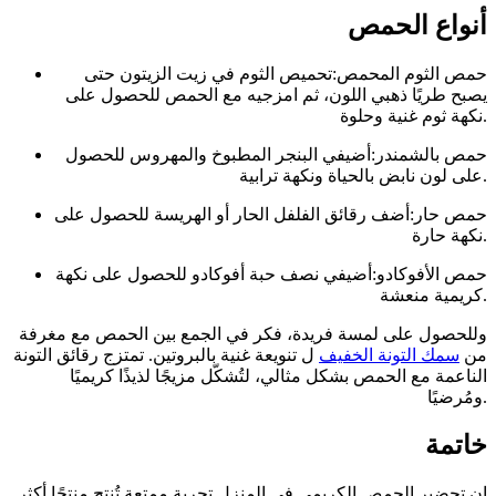
أنواع الحمص
حمص الثوم المحمص:تحميص الثوم في زيت الزيتون حتى
يصبح طريًا ذهبي اللون، ثم امزجيه مع الحمص للحصول على
نكهة ثوم غنية وحلوة.
حمص بالشمندر:أضيفي البنجر المطبوخ والمهروس للحصول
على لون نابض بالحياة ونكهة ترابية.
حمص حار:أضف رقائق الفلفل الحار أو الهريسة للحصول على
نكهة حارة.
حمص الأفوكادو:أضيفي نصف حبة أفوكادو للحصول على نكهة
كريمية منعشة.
وللحصول على لمسة فريدة، فكر في الجمع بين الحمص مع مغرفة
من
سمك التونة الخفيف
ل تنويعة غنية بالبروتين. تمتزج رقائق التونة
الناعمة مع الحمص بشكل مثالي، لتُشكّل مزيجًا لذيذًا كريميًا
ومُرضيًا.
خاتمة
إن تحضير الحمص الكريمي في المنزل تجربة ممتعة تُنتج منتجًا أكثر