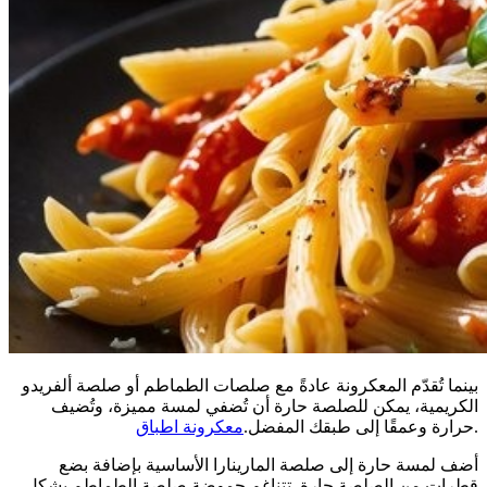
بينما تُقدّم المعكرونة عادةً مع صلصات الطماطم أو صلصة ألفريدو
الكريمية، يمكن للصلصة حارة أن تُضفي لمسة مميزة، وتُضيف
.
حرارة وعمقًا إلى طبقك المفضل.
معكرونة اطباق
أضف لمسة حارة إلى صلصة المارينارا الأساسية بإضافة بضع
قطرات من الصلصة حارة. تتناغم حموضة صلصة الطماطم بشكل