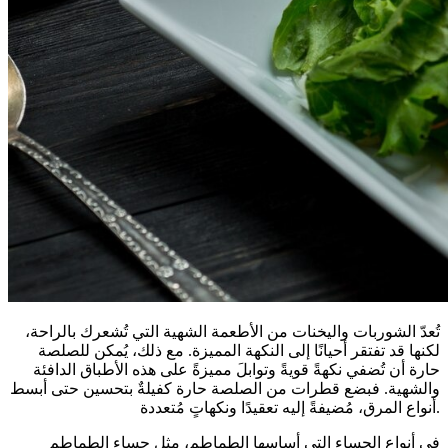
تُعدّ الشوربات واليخنات من الأطعمة الشهية التي تُشعرك بالراحة،
لكنها قد تفتقر أحيانًا إلى النكهة المميزة. مع ذلك، يُمكن للصلصة
حارة أن تُضفي نكهةً قويةً وتوابلَ مميزةً على هذه الأطباق الدافئة
والشهية. فبضع قطرات من الصلصة حارة كفيلةٌ بتحسين حتى أبسط
أنواع المرق، مُضيفةً إليه تعقيدًا ونكهاتٍ مُتعددة.
في أنواع الحساء التي أساسها الطماطم، مثل حساء الطماطم