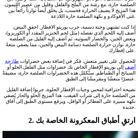
الصلصة حارة، مع رشة من الملح والفلفل وقليل من عصير الليمون.
هذا المزيج لا يضيف الحرارة فحسب، بل يخلق أيضاً توازناً رائعاً بين
غنى الأفوكادو و نكهة الصلصة حارة اللاذعة.
إذا كنت تشتهي وجبة دسمة، جرب بوريتو الافطار. اخفق البيض،
أضف إليه اللحم الذي تفضله (مثل لحم الخنزير المقدد أو الكوريزو)،
وبعض الجبن، والخضار السوتيه، ثم أضف إليه القليل من الصلصة
حارة. توازن حرارة الصلصة دسامة البيض والجبن، مما يضفي متعةً
على إفطارك.
للحصول على تغيير منعش، فكر في إضافة بعض خضراوات
طازجة
أضف
إلى بوريتو الإفطار الخاص بك خضراوات مثل الفلفل الحلو أو
السبانخ أو الطماطم. ستُكمّل هذه الخضراوات الصلصة حارة، مضيفةً
عنصرًا منعشًا ومقرمشًا إلى الطبق.
نصيحة احترافية:لمحبي وجبات الإفطار الحلوة، جربوا إضافة القليل
من الصلصة حارة إلى شراب القيقب. هذا المزيج الحلو والحار يُضفي
نكهة مميزة على الفطائر أو الوافل، ويرفع مستوى الطبق إلى آفاق
جديدة.
2. ارتقِ أطباق المعكرونة الخاصة بك