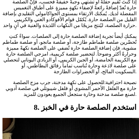
إذا كنتَ تُقيم حفلةً أو تشتهي وجبةً خفيفةً فحسب، فإنّ الصلصة
حارة تُعدّ إضافةً رائعةً لإضفاء نكهةٍ مميزةٍ على أطباق التغميس
المفضلة لديك. يُمكنك الارتقاء بمستوى الجواكامولي التقليدي بإضافة
القليل من الصلصة حارة. يُكمّل قوام الأفوكادو الغني والكريمي
حرارة الصلصة، ليُنتج مزيجًا من النكهات اللذيذة والغنية في آنٍ واحد.
يمكنكِ أيضاً تجربة إضافة الصلصة حارة إلى الصلصات. سواءً كنتِ
تُحضّرين صلصة طماطم طازجة، أو صلصة مانجو، أو صلصة طماطم
مشوية، فإن إضافة الصلصة حارة تُضفي على الصلصة نكهةً مميزة
وحرارةً أكثر وضوحاً. لتحضير صلصة كريمية، امزجي الصلصة حارة
مع الكريمة الحامضة، أو الجبن الكريمي، أو الزبادي اليوناني لتحصلي
على صلصة لاذعة وحارة تُناسب تماماً رقائق البطاطس، أو
البسكويت المالح، أو الخضراوات الطازجة.
نصيحة احترافية:للحصول على نكهة مدخنة، جرب مزج الصلصة
حارة مع الفلفل الأحمر المشوي أو فلفل شيبوتلي في صلصة أدوبي
لصنع صلصة مدخنة وحارة ستجعل الجميع يعودون للمزيد.
8. استخدم الصلصة حارة في الخبز