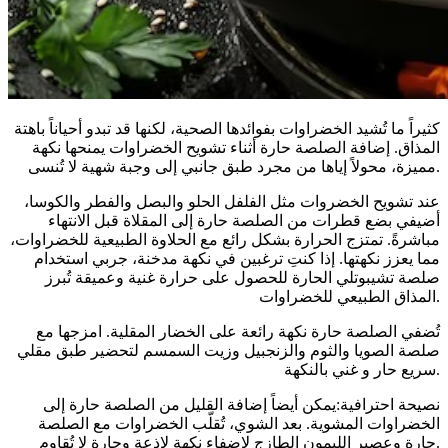
كثيراً ما تُشيد الخضراوات بفوائدها الصحية، لكنها قد تبدو أحياناً باهتة
المذاق. إضافة الصلصة حارة أثناء تشويح الخضراوات يمنحها نكهة
مميزة، محولاً إياها من مجرد طبق جانبي إلى وجبة شهية لا تُنسى.
عند تشويح الخضروات مثل الفلفل الحلو والبصل والفطر والكوسا،
أضيفي بضع قطرات من الصلصة حارة إلى المقلاة قبل الانتهاء
مباشرةً. تمتزج الحرارة بشكل رائع مع الحلاوة الطبيعية للخضراوات،
مما يعزز نكهتها. إذا كنتِ ترغبين في نكهة مدخنة، جربي استخدام
صلصة تشيبوتلي الحارة للحصول على حرارة غنية وعميقة تُبرز
المذاق الطبيعي للخضراوات.
تُضفي الصلصة حارة نكهة رائعة على الخضار المقلية. امزجها مع
صلصة الصويا والثوم والزنجبيل وزيت السمسم لتحضير طبق مقلي
سريع حار و غني بالنكهة.
نصيحة احترافية:يمكن أيضاً إضافة القليل من الصلصة حارة إلى
الخضراوات المشوية. بعد الشوي، تُقلّب الخضراوات مع الصلصة
حارة وعصير الليمون الطازج لإضفاء نكهة لاذعة وحارة لا تُقاوم.