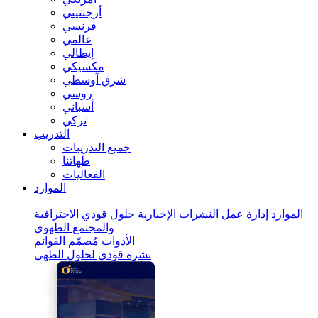
أرجنتيني
فرنسي
عالمي
إيطالي
مكسيكي
شرق آوسطي
روسي
أسباني
تركي
التدريب
جميع التدريبات
طهاتنا
الفعاليات
الموارد
الموارد
إدارة
عمل
النشرات الإخبارية
حلول قودي الاحترافية
والمجتمع الطهوي
الأدوات
مُصمّم القوائم
نشرة قودي لحلول الطهي