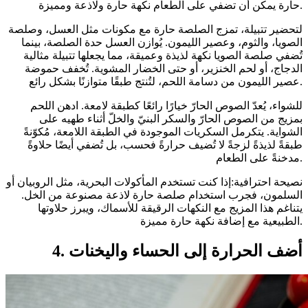
حارة يمكن أن تضفي على الطعام نكهة حارة ولاذعة ومميزة.
لتحضير تتبيلة، تمزج الصلصة حارة مع مكونات مثل العسل، وصلصة
الصويا، والثوم، وعصير الليمون. يُوازن العسل حدة الصلصة، بينما
تُضفي صلصة الصويا نكهة لذيذة وعميقة، مما يجعلها تتبيلة مثالية
الدجاج، أو لحم الخنزير، أو حتى الخضار المشوية. تُخفف حموضة
عصير الليمون من دسامة اللحم، لتُنتج طبقًا متوازنًا بشكل رائع.
للشواء، يُعدّ الصوص الحارّ خيارًا رائعًا كطبقة لامعة. ادهن اللحم
بمزيج من الصوص الحارّ والسكر البنيّ والخلّ أثناء طهيه على
الشواية. يتكرمل السكريات الموجودة في الطبقة اللامعة، مُكوّنةً
طبقةً لذيذةً لزجةً لا تُضيف حرارةً فحسب، بل تُضفي أيضًا حلاوةً
مدخنةً على الطعام.
نصيحة احترافية:إذا كنت تستخدم المأكولات البحرية، مثل الروبيان أو
السلمون، فجرب استخدام صلصة حارة لاذعة مصنوعة من الخل.
يتناغم هذا المزيج مع النكهات الرقيقة للأسماك، ويبرز حلاوتها
الطبيعية مع إضافة نكهة حارة مميزة.
4. أضف الحرارة إلى الحساء واليخنات