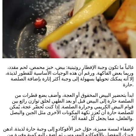
غالباً ما تكون وجبة الإفطار روتينية: بيض، خبز محمص، لحم مقدد،
وربما بعض الفاكهة. ورغم أن هذه الوجبات الأساسية للفطور لذيذة،
إلا أنه يمكنك تحويلها بسهولة إلى وجبة أكثر إثارة بإضافة الصلصة
حارة.
ابدأ بتحضير البيض المخفوق أو العجة، وأضف بضع قطرات من
الصلصة حارة إلى البيض قبل أو بعد الطهي لخلق توازن رائع بين
قوام البيض الكريمي وحرارة الصلصة. إذا كنت تُحضّر عجة، يُمكن
للصلصة حارة أن تُعزز نكهة المكونات الأخرى مثل الجبن والبصل
والفلفل، مما يجعل كل لقمة ألذّ.
لإضفاء لمسة مميزة، حوّل خبز الأفوكادو إلى وجبة حارة لذيذة. ادهن
خبزك المفضل بالأفوكادو المهروس، ثم أضف إليه كمية وفيرة من