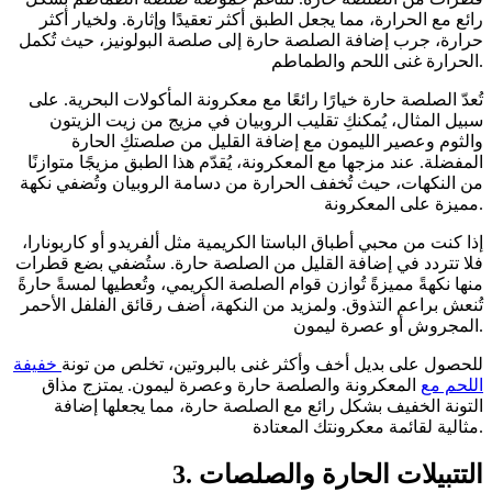
رائع مع الحرارة، مما يجعل الطبق أكثر تعقيدًا وإثارة. ولخيار أكثر
حرارة، جرب إضافة الصلصة حارة إلى صلصة البولونيز، حيث تُكمل
الحرارة غنى اللحم والطماطم.
تُعدّ الصلصة حارة خيارًا رائعًا مع معكرونة المأكولات البحرية. على
سبيل المثال، يُمكنكِ تقليب الروبيان في مزيج من زيت الزيتون
والثوم وعصير الليمون مع إضافة القليل من صلصتكِ الحارة
المفضلة. عند مزجها مع المعكرونة، يُقدّم هذا الطبق مزيجًا متوازنًا
من النكهات، حيث تُخفف الحرارة من دسامة الروبيان وتُضفي نكهة
مميزة على المعكرونة.
إذا كنت من محبي أطباق الباستا الكريمية مثل ألفريدو أو كاربونارا،
فلا تتردد في إضافة القليل من الصلصة حارة. ستُضفي بضع قطرات
منها نكهةً مميزةً تُوازن قوام الصلصة الكريمي، وتُعطيها لمسةً حارةً
تُنعش براعم التذوق. ولمزيد من النكهة، أضف رقائق الفلفل الأحمر
المجروش أو عصرة ليمون.
للحصول على بديل أخف وأكثر غنى بالبروتين، تخلص من تونة
خفيفة
اللحم مع
المعكرونة والصلصة حارة وعصرة ليمون. يمتزج مذاق
التونة الخفيف بشكل رائع مع الصلصة حارة، مما يجعلها إضافة
مثالية لقائمة معكرونتك المعتادة.
3. التتبيلات الحارة والصلصات