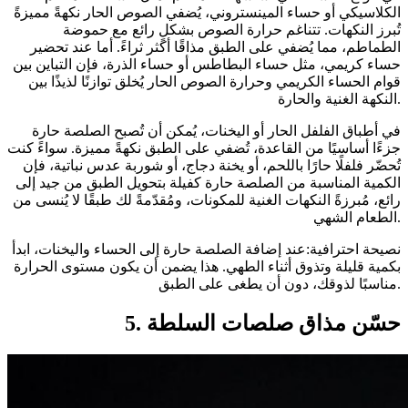
الكلاسيكي أو حساء المينستروني، يُضفي الصوص الحار نكهةً مميزةً
تُبرز النكهات. تتناغم حرارة الصوص بشكلٍ رائع مع حموضة
الطماطم، مما يُضفي على الطبق مذاقًا أكثر ثراءً. أما عند تحضير
حساء كريمي، مثل حساء البطاطس أو حساء الذرة، فإن التباين بين
قوام الحساء الكريمي وحرارة الصوص الحار يُخلق توازنًا لذيذًا بين
النكهة الغنية والحارة.
في أطباق الفلفل الحار أو اليخنات، يُمكن أن تُصبح الصلصة حارة
جزءًا أساسيًا من القاعدة، تُضفي على الطبق نكهةً مميزة. سواءً كنت
تُحضّر فلفلًا حارًا باللحم، أو يخنة دجاج، أو شوربة عدس نباتية، فإن
الكمية المناسبة من الصلصة حارة كفيلة بتحويل الطبق من جيد إلى
رائع، مُبرزةً النكهات الغنية للمكونات، ومُقدّمةً لك طبقًا لا يُنسى من
الطعام الشهي.
نصيحة احترافية:عند إضافة الصلصة حارة إلى الحساء واليخنات، ابدأ
بكمية قليلة وتذوق أثناء الطهي. هذا يضمن أن يكون مستوى الحرارة
مناسبًا لذوقك، دون أن يطغى على الطبق.
5. حسّن مذاق صلصات السلطة