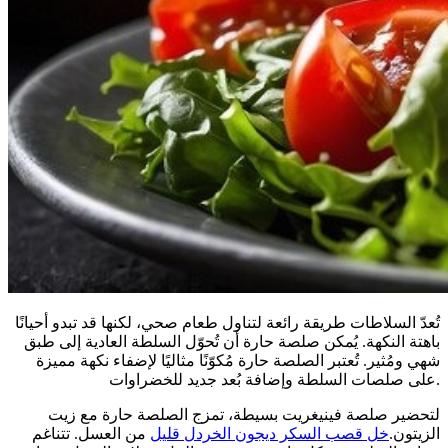
تُعدّ السلاطات طريقة رائعة لتناول طعام صحي، لكنها قد تبدو أحيانًا
باهتة النكهة. يُمكن صلصة حارة أن تُحوّل السلطة العادية إلى طبق
شهي ومُثير. تُعتبر الصلصة حارة مُكوّنًا مثاليًا لإضفاء نكهة مميزة
على صلصات السلطة وإضافة بُعد جديد للخضراوات.
لتحضير صلصة فينيغريت بسيطة، تمزج الصلصة حارة مع زيت
الزيتون.
خل قصب السكر ديجون الخردل قليل
من العسل. تتناغم