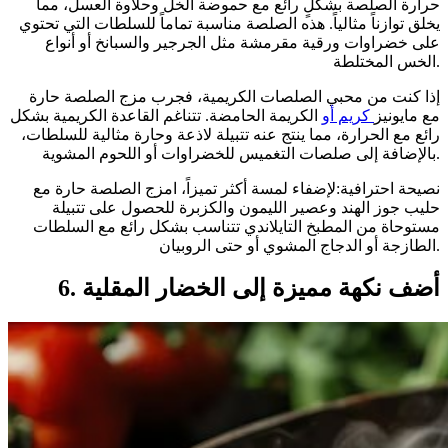
حرارة الصلصة بشكلٍ رائع مع حموضة الخل وحلاوة العسل، مما
يخلق توازناً مثالياً. هذه الصلصة مناسبة تماماً للسلطات التي تحتوي
على خضراوات ورقية مقرمشة مثل الجرجير والسبانخ أو أنواع
الخس المختلطة.
إذا كنت من محبي الصلصات الكريمية، فجرب مزج الصلصة حارة
مع مايونيز
كريم أو
الكريمة الحامضة. تتناغم القاعدة الكريمية بشكل
رائع مع الحرارة، مما ينتج عنه تتبيلة لاذعة وحارة مثالية للسلطات،
بالإضافة إلى صلصات التغميس للخضراوات أو اللحوم المشوية.
نصيحة احترافية:لإضفاء لمسة أكثر تميزاً، امزج الصلصة حارة مع
حليب جوز الهند وعصير الليمون والكزبرة للحصول على تتبيلة
مستوحاة من المطبخ التايلاندي تتناسب بشكل رائع مع السلطات
الطازجة أو الدجاج المشوي أو حتى الروبيان.
6. أضف نكهة مميزة إلى الخضار المقلية