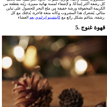
كل رشفة أكثر إمتاعًا. و لإضفاء لمسة نهائية مميزة، زيّنه بقطعة من
الكريمة المخفوقة ورشة خفيفة من ملح البحر للحصول على تباين
مثالي. يُشعرك هذا المشروب وكأنه متعة فاخرة، يُدفئك مع كل
العشاء.
رشفة، يتناغم بشكل رائع مع
كابتشينو إيرلندي بعد
5. قهوة غنوج