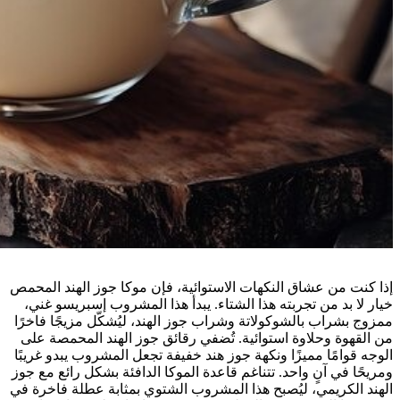
إذا كنت من عشاق النكهات الاستوائية، فإن موكا جوز الهند المحمص
خيار لا بد من تجربته هذا الشتاء. يبدأ هذا المشروب إسبريسو غني،
ممزوج بشراب بالشوكولاتة وشراب جوز الهند، ليُشكّل مزيجًا فاخرًا
من القهوة وحلاوة استوائية. تُضفي رقائق جوز الهند المحمصة على
الوجه قوامًا مميزًا ونكهة جوز هند خفيفة تجعل المشروب يبدو غريبًا
ومريحًا في آنٍ واحد. تتناغم قاعدة الموكا الدافئة بشكل رائع مع جوز
الهند الكريمي، ليُصبح هذا المشروب الشتوي بمثابة عطلة فاخرة في