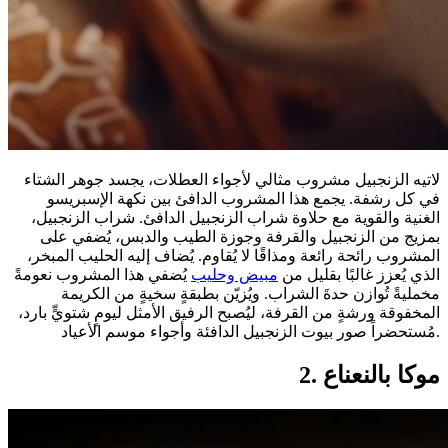
لاتيه الزنجبيل مشروب مثالي لأجواء العطلات، يجسد جوهر الشتاء
في كل رشفة. يجمع هذا المشروب الدافئ بين نكهة الإسبريسو
الغنية والقوية مع حلاوة شراب الزنجبيل الدافئ. شراب الزنجبيل،
بمزيج من الزنجبيل والقرفة وجوزة الطيب والدبس، يُضفي على
المشروب رائحة رائعة ومذاقًا لا يُقاوم. يُضاف إليه الحليب المبخر،
الذي يُعزز غالبًا بقليل من
مبيض وحليب
يُضفي هذا المشروب نعومةً
مخمليةً تُوازن حدةَ الشراب. ويُزيّن بطبقةٍ سخيةٍ من الكريمة
المخفوقة ورشةٍ من القرفة، ليُصبح الرفيق الأمثل ليومٍ شتويٍّ بارد،
مُستحضراً صور بيوت الزنجبيل الدافئة وأجواء موسم الأعياد.
2. موكا بالنعناع