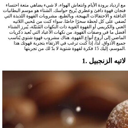
مع ازدياد برودة الأيام وانتعاش الهواء، لا شيء يضاهي متعة احتساء
فنجان قهوة دافئ وعطري يُريح حواسك. الشتاء هو موسم البطانيات
الدافئة و الاحتفالات البهيجة، وبالطبع، مشروبات القهوة اللذيذة التي
تُضفي على كل لحظة سحرًا خاصًا. سواء كنت من مُحبي اللاتيه
الغني والكريمي أو القهوة القوية ذات النكهات المُتبّلة، يُبرز الشتاء
أفضل ما في وصفات القهوة. من نكهات الأعياد التي تُعيد ذكريات
الماضي إلى أروع أنواع القهوة، هناك مشروب قهوة شتوي يُناسب
جميع الأذواق. لذا، إذا كنت ترغب في الارتقاء بتجربة قهوتك هذا
الموسم، إليك 15 فكرة لقهوة شتوية لا بدّ لك من تجربتها.
1. لاتيه الزنجبيل