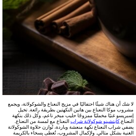
لا شك أن هناك شيئًا احتفاليًا في مزيج النعناع والشوكولاتة، ويجمع
مشروب موكا النعناع بين هاتين النكهتين بطريقة رائعة. تخيل
إسبريسو غنيًا مخمليًا ممزوجًا حليب مبخر ناعم، وكل ذلك بنكهة
النعناع.
كابتشينو شوكولاتة شراب
النعناع مع لمسة من النعناع.
يضفي شراب النعناع نكهة منعشة وباردة، تُوازن حلاوة الشوكولاتة
الغنية بشكل مثالي. ولإكمال المشروب، تُغطى بسخاء بالكريمة