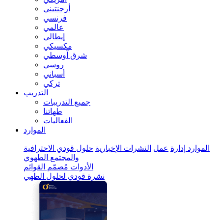
أرجنتيني
فرنسي
عالمي
إيطالي
مكسيكي
شرق آوسطي
روسي
أسباني
تركي
التدريب
جميع التدريبات
طهاتنا
الفعاليات
الموارد
الموارد
إدارة
عمل
النشرات الإخبارية
حلول قودي الاحترافية
والمجتمع الطهوي
الأدوات
مُصمّم القوائم
نشرة قودي لحلول الطهي