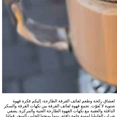
لعشاق رائحة وطعم لفائف القرفة الطازجة، إليكم فكرة قهوة
شتوية لا تُفوّت. تجمع قهوة لفائف القرفة بين نكهات القرفة والسكر
الدافئة والعقبة مع نكهات القهوة الطازجة الغنية والمركزة. يضفي
شراب الفانيليا لمسة حلوة دافئة، بينما يمنحها الحليب المبخر قوامًا