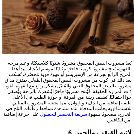
يُعدّ مشروب البيض المخفوق مشروبًا شتويًا كلاسيكيًا، وعند مزجه
بالقهوة، يُنتج مشروبًا كريميًا فاخرًا مثاليًا لموسم الأعياد. يبدأ هذا
المزيج الرائع بجرعة من الإسبريسو أو قهوة قوية مُحضّرة، تُسكب
بعد ذلك في كوب من مشروب البيض المخفوق المُبخّر. يمتزج مذاق
مشروب البيض المخفوق الغني والمُتبّل بشكل رائع مع القهوة القوية
ذات المرارة الخفيفة، ليُنتج مشروبًا فاخرًا يُشعرك بالراحة ويُضفي
جوًا احتفاليًا. تُضيف رشة من القرفة أو جوزة الطيب في الأعلى
طبقة إضافية من الدفء والتوابل، مما يجعله المشروب المثالي
للاستمتاع به بجانب المدفأة أثناء مشاهدة تساقط رقاقات الثلج في
الخارج، مصحوبًا بـقهوة
سريعة التحضير للحصول
على جرعة إضافية
من الكافيين.
6. لاتيه القيقب والجوز