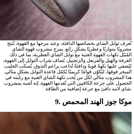
تُعرف توابل الشاي بخصائصها الدافئة، وعند مزجها مع القهوة، تُنتج
مشروبًا متوازنًا وعطريًا بشكلٍ رائع. يمزج مشروب قهوة الشاي
المُتبّل نكهات القهوة الغنية مع توابل الشاي العطرية، بما في ذلك
القرفة والهيل والقرنفل والزنجبيل. يُضاف شراب التوابل إلى القهوة،
ليُضفي عليها نكهةً قويةً ودافئةً تُداعب براعم التذوق. يُسكب الحليب
المبخر فوقها، ليُكوّن قوامًا كريميًا يُكمّل قاعدة التوابل بشكلٍ مثالي.
هذا المشروب مثالي لكل من يُحب نكهة الشاي الغنية مع رغبته في
الحصول على جرعة الكافيين التي تُقدمها القهوة. إنه أشبه بمشروب
شاي لاتيه دافئ مع جرعة إضافية من الطاقة.
9. موكا جوز الهند المحمص