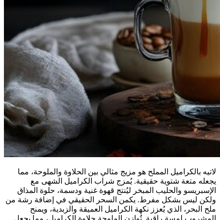
لاتيه بالكراميل المملح هو مزيج مثالي بين الحلاوة والملوحة، مما
يجعله متعة شتوية حقيقية. يُمزج شراب الكراميل الشهى مع
الإسبريسو والحليب المبخر ليُنتج قهوة غنية ودسمة، حلوة المذاق
ولكن ليس بشكل مفرط. يكمن السحر الحقيقي في إضافة رشة من
ملح البحر، الذي يُعزز نكهة الكراميل العميقة والزبدية، ويمنح
المشروب لمسة راقية. تُوازن الملوحة حلاوة الكراميل، مما يجعل