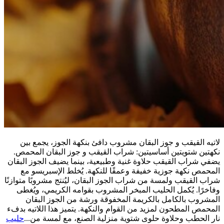
لاتيه القيقب و جوز البقان مشروب دافئ بنكهة الجوز، يجمع بين
نكهتين شتويتين أساسيتين: شراب القيقب و جوز البقان المحمص.
يضفي شراب القيقب حلاوة غنية وطبيعية، بينما يضيف الجوز البقان
المحمص نكهة جوزية خفيفة وعمقًا للنكهة. يُخلط الإسبريسو مع
شراب القيقب ولمسة من شراب الجوز البقان، ليُنتج مشروبًا متوازنًا
وفاخرًا. يُكمل الحليب المبخر المشروب بقوامه الكريمي، ويُغطى
المشروب بالكامل بالكريمة المخفوقة ورشة من الجوز البقان
المحمص المطحون لمزيد من القوام والنكهة. يتميز هذا اللاتيه بدفء
نار الحطب وحلاوة حلوى شتوية منزلية الصنع، مع لمسة من...
حليب