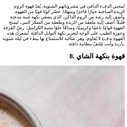
لمحبي الدفء الدافئ في مشروباتهم الشتوية، يُعدّ قهوة الروم
الزبدة الساخنة خيارًا فاخرًا ومبهجًا. حضّر كوبًا قويًا من القهوة،
وأضف إليه رشة من الروم الداكن، الذي يضفي نكهة غنية مدخنة
قليلاً. أضف إليه ملعقة من الزبدة وملعقة من السكر البني، ليمنح
القهوة قوامًا ناعمًا وكريميًا، ومذاقًا حلوًا يشبه الكراميل. رشّ القرفة
وجوزة الطيب على الوجه لتعزيز نكهة التوابل الدافئة. تُشعرك هذه
القهوة بدفءٍ لا يُقاوم، وهي مثالية للاستمتاع بها ببطء في ليلة شتوية
باردة وأنت مُلتفّ ببطانية دافئة.
8. قهوة بنكهة الشاي