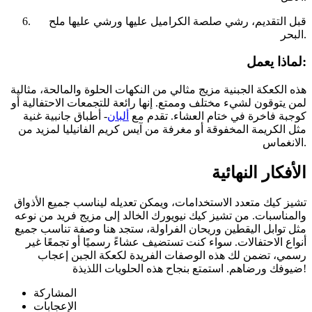
قبل التقديم، رشي صلصة الكراميل عليها ورشي عليها ملح
البحر.
لماذا يعمل:
هذه الكعكة الجبنية مزيج مثالي من النكهات الحلوة والمالحة، مثالية
لمن يتوقون لشيء مختلف وممتع. إنها رائعة للتجمعات الاحتفالية أو
كوجبة فاخرة في ختام العشاء. تقدم مع
ألبان
- أطباق جانبية غنية
مثل الكريمة المخفوقة أو مغرفة من آيس كريم الفانيليا لمزيد من
الانغماس.
الأفكار النهائية
تشيز كيك متعدد الاستخدامات، ويمكن تعديله ليناسب جميع الأذواق
والمناسبات. من تشيز كيك نيويورك الخالد إلى مزيج فريد من نوعه
مثل توابل اليقطين وريحان الفراولة، ستجد هنا وصفة تناسب جميع
أنواع الاحتفالات. سواء كنت تستضيف عشاءً رسميًا أو تجمعًا غير
رسمي، تضمن لك هذه الوصفات الفريدة لكعكة الجبن إعجاب
ضيوفك ورضاهم. استمتع بنجاح هذه الحلويات اللذيذة!
المشاركة
الإعجابات