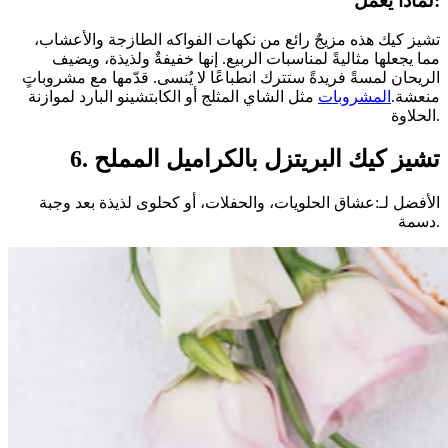
لماذا يعمل:
تشيز كيك هذه مزيجٌ رائع من نكهات الفواكه الطازجة والأعشاب،
مما يجعلها مثاليةً لمناسبات الربيع. إنها خفيفةٌ ولذيذة، ويضيف
الريحان لمسةً فريدةً ستترك انطباعًا لا يُنسى. قدّمها مع مشروباتٍ
منعشة.
المشروبات
مثل الشاي المثلج أو الكابتشينو البارد لموازنة
الحلاوة.
6. تشيز كيك البريتزل بالكراميل المملح
الأفضل لـ:عشاق الحلويات، والحفلات، أو كحلوى لذيذة بعد وجبة
دسمة.