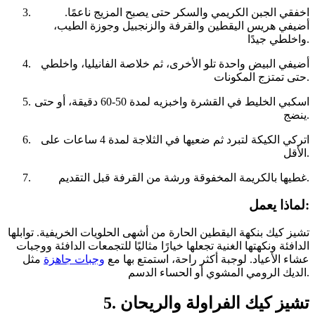
اخفقي الجبن الكريمي والسكر حتى يصبح المزيج ناعمًا.
أضيفي هريس اليقطين والقرفة والزنجبيل وجوزة الطيب،
واخلطي جيدًا.
أضيفي البيض واحدة تلو الأخرى، ثم خلاصة الفانيليا، واخلطي
حتى تمتزج المكونات.
اسكبي الخليط في القشرة واخبزيه لمدة 50-60 دقيقة، أو حتى
ينضج.
اتركي الكيكة لتبرد ثم ضعيها في الثلاجة لمدة 4 ساعات على
الأقل.
غطيها بالكريمة المخفوقة ورشة من القرفة قبل التقديم.
لماذا يعمل:
تشيز كيك بنكهة اليقطين الحارة من أشهى الحلويات الخريفية. توابلها
الدافئة ونكهتها الغنية تجعلها خيارًا مثاليًا للتجمعات الدافئة ووجبات
عشاء الأعياد. لوجبة أكثر راحة، استمتع بها مع
وجبات جاهزة
مثل
الديك الرومي المشوي أو الحساء الدسم.
5. تشيز كيك الفراولة والريحان