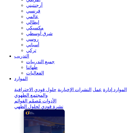
أرجنتيني
فرنسي
عالمي
إيطالي
مكسيكي
شرق آوسطي
روسي
أسباني
تركي
التدريب
جميع التدريبات
طهاتنا
الفعاليات
الموارد
الموارد
إدارة
عمل
النشرات الإخبارية
حلول قودي الاحترافية
والمجتمع الطهوي
الأدوات
مُصمّم القوائم
نشرة قودي لحلول الطهي