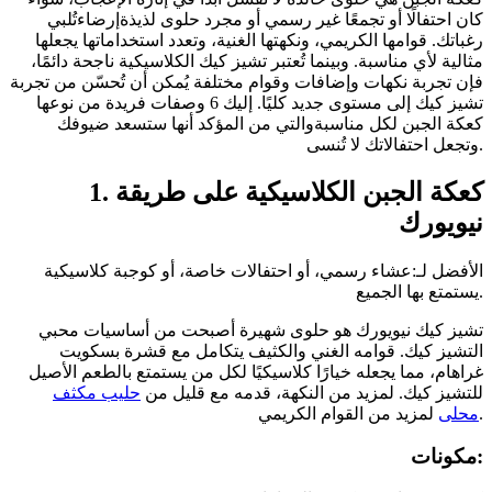
كان احتفالًا أو تجمعًا غير رسمي أو مجرد حلوى لذيذةإرضاءتُلبي
رغباتك. قوامها الكريمي، ونكهتها الغنية، وتعدد استخداماتها يجعلها
مثالية لأي مناسبة. وبينما تُعتبر تشيز كيك الكلاسيكية ناجحة دائمًا،
فإن تجربة نكهات وإضافات وقوام مختلفة يُمكن أن تُحسّن من تجربة
تشيز كيك إلى مستوى جديد كليًا. إليك 6 وصفات فريدة من نوعها
كعكة الجبن لكل مناسبةوالتي من المؤكد أنها ستسعد ضيوفك
وتجعل احتفالاتك لا تُنسى.
1. كعكة الجبن الكلاسيكية على طريقة
نيويورك
الأفضل لـ:عشاء رسمي، أو احتفالات خاصة، أو كوجبة كلاسيكية
يستمتع بها الجميع.
تشيز كيك نيويورك هو حلوى شهيرة أصبحت من أساسيات محبي
التشيز كيك. قوامه الغني والكثيف يتكامل مع قشرة بسكويت
غراهام، مما يجعله خيارًا كلاسيكيًا لكل من يستمتع بالطعم الأصيل
للتشيز كيك. لمزيد من النكهة، قدمه مع قليل من
حليب مكثف
لمزيد من القوام الكريمي.
محلى
مكونات: