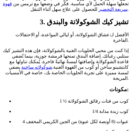
تجعلها سهلة الحمل لأي مناسبة. فكّر في وضعها مع ترمس من
قهوة
للحصول على علاج سهل أثناء التنقل.
سريعة التحضير
3. تشيز كيك الشوكولاتة والبندق
الأفضل لـ:عشاق الشوكولاتة، أو ليالي المواعدة، أو الاحتفالات
الفاخرة.
إذا كنت من محبي الحلويات الغنية بالشوكولاتة، فإن هذه التشيز كيك
ستلبي رغباتك. إضافة البندق تمنحها قرمشة جوزية، بينما تُضفي
قاعدة الشوكولاتة وإضافتها لمسةً نهائيةً فاخرة. يُمكنك تناولها مع
كابتشينو ساخن أو كوب من القهوة الغنية.
شوكولاته ساخنة
يضفي
لمسة مميزة على تجربة الحلويات الخاصة بك، خاصة في الأمسيات
المريحة.
مكونات:
1 ½ كوب من فتات رقائق الشوكولاتة
1/4 كوب زبدة مذابة
4 عبوات (8 أونصة لكل عبوة) من الجبن الكريمي المخفف