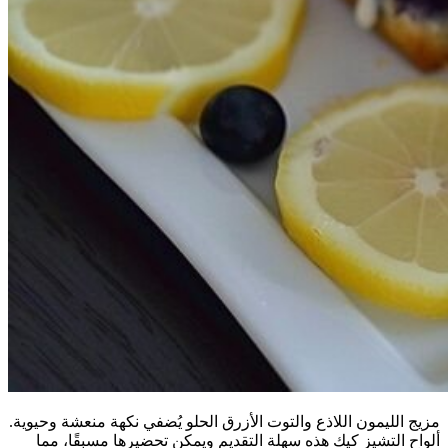
مزيج الليمون اللاذع والتوت الأزرق الحلو يُضفي نكهة منعشة وحيوية.
ألواح التشيز كيك هذه سهلة التقديم ويمكن تحضيرها مسبقًا، مما