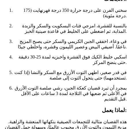
سخني الفرن على درجة حرارة 350 درجة فهرنهايت (175
درجة مئوية).
بالنسبة للقشرة، امزجي فتات البسكويت والسكر والزبدة
المذابة، ثم اضغطي على الخليط في قاعدة صينية الخبز.
في وعاء، اخفقي الجبن الكريمي والسكر حتى يصبح المزيج
ناعمًا. أضيفي البيض وعصير الليمون وقشره، واخلطي جيدًا.
اسكبي خليط الكيك فوق القشرة واخبزيه لمدة 25-30 دقيقة
حتى ينضج المركز.
في قدر صغير، اطهي التوت الأزرق مع السكر والنشا (إذا كنت
تستخدمهما) حتى يتحول التوت إلى صلصة.
بمجرد أن تبرد قضبان كعكة الجبن، رشي صلصة التوت الأزرق
في الأعلى ثم ضعيها في الثلاجة لمدة 3 ساعات على الأقل
قبل التقديم.
لماذا يعمل:
هذه القضبان مثالية للتجمعات الصيفية بنكهاتها المنعشة والزاهية.
مزيج الليمون والتوت الأزرق محبوب عالميًا، وسهولة حمل القضبان