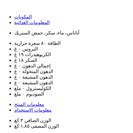
المكونات
المعلومات الغذائية
أناناس، ماء، سكر، حمض الستريك
الطاقة
٨٠ سعرة حرارية
البروتين
٠ غ
الكربوهيدرات
١٩ غ
السكر
١٨ غ
إجمالي الدهون
٠ غ
الدهون المتحولة
٠ غ
الدهون المشبعة
٠ غ
الدهون المشبعة
٠ غ
الكوليسترول
٠ ملغ
الصوديوم
٠ ملغ
معلومات المنتج
معلومات الاستخدام
الوزن الصافي
٣ كغ
الوزن المصفى
١.٨٥ كغ