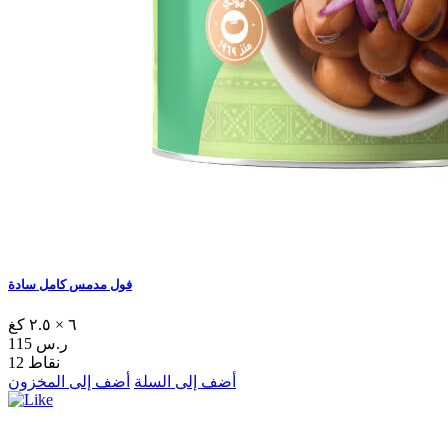
فول مدمس كامل سادة
٦ × ٢.٥ كغ
115 ر.س
12 نقاط
أضف إلى السلة
أضف إلى المخزون