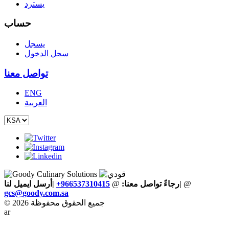
يسترد
حساب
يسجل
سجل الدخول
تواصل معنا
ENG
العربية
@
|
رجاءً تواصل معنا:
@
+966537310415
|أرسل ايميل لنا
gcs
@
goody
.
com
.
sa
© 2026 جميع الحقوق محفوظة
ar