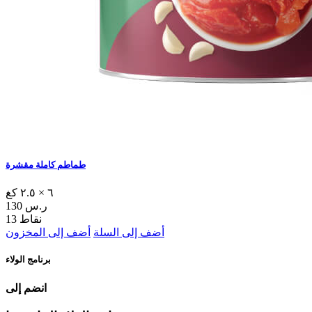
طماطم كاملة مقشرة
٦ × ٢.٥ كغ
130 ر.س
13 نقاط
أضف إلى السلة
أضف إلى المخزون
برنامج الولاء
انضم إلى