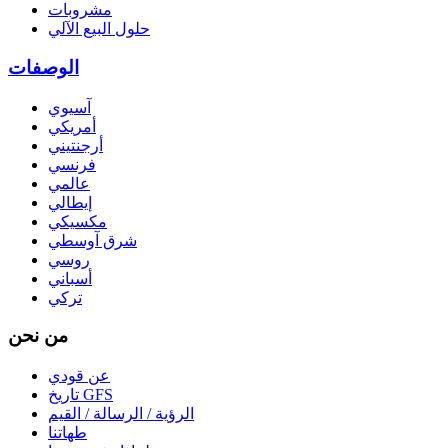
مشروبات
حلول البيع الآلي
الوصفات
آسيوي
أمريكي
أرجنتيني
فرنسي
عالمي
إيطالي
مكسيكي
شرق آوسطي
روسي
أسباني
تركي
من نحن
عن قودي
تاريخ GFS
الرؤية / الرسالة / القيم
طهاتنا