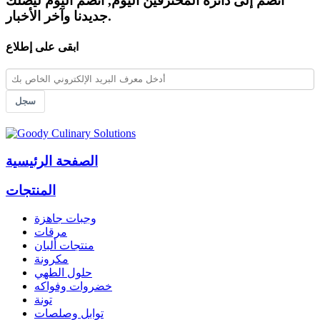
انضم إلى دائرة المحترفين اليوم, انضم اليوم ليصلك
جديدنا وآخر الأخبار.
ابقى على إطلاع
سجل
الصفحة الرئيسية
المنتجات
وجبات جاهزة
مرقات
منتجات ألبان
مكرونة
حلول الطهي
خضروات وفواكه
تونة
توابل وصلصات