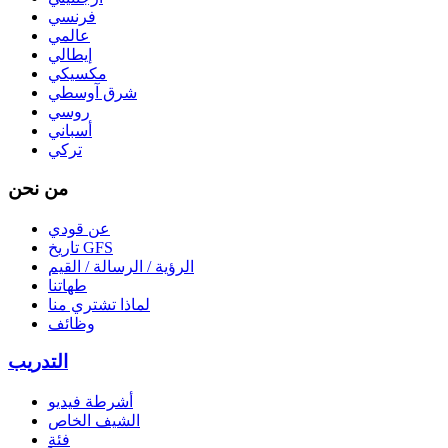
فرنسي
عالمي
إيطالي
مكسيكي
شرق آوسطي
روسي
أسباني
تركي
من نحن
عن قودي
تاريخ GFS
الرؤية / الرسالة / القيم
طهاتنا
لماذا تشتري منا
وظائف
التدريب
أشرطة فيديو
الشيف الخاص
فئة