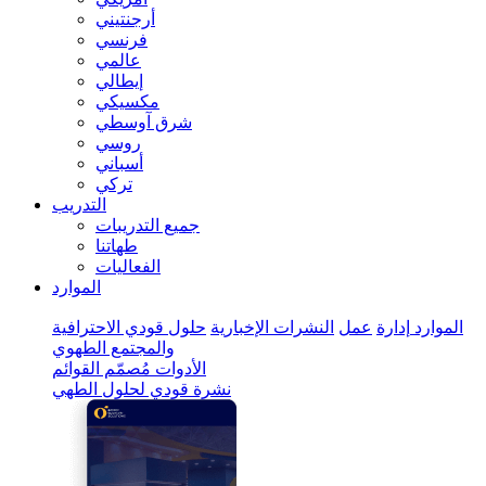
أرجنتيني
فرنسي
عالمي
إيطالي
مكسيكي
شرق آوسطي
روسي
أسباني
تركي
التدريب
جميع التدريبات
طهاتنا
الفعاليات
الموارد
الموارد
إدارة
عمل
النشرات الإخبارية
حلول قودي الاحترافية
والمجتمع الطهوي
الأدوات
مُصمّم القوائم
نشرة قودي لحلول الطهي