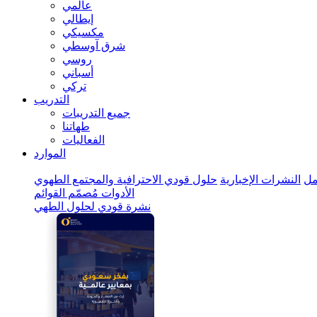
عالمي
إيطالي
مكسيكي
شرق آوسطي
روسي
أسباني
تركي
التدريب
جميع التدريبات
طهاتنا
الفعاليات
الموارد
ل
النشرات الإخبارية
حلول قودي الاحترافية والمجتمع الطهوي
الأدوات
مُصمّم القوائم
نشرة قودي لحلول الطهي