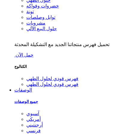
حلول الطهي
خضروات وفواكه
تونة
توابل وصلصات
مشروبات
حلول البيع الآلي
تحميل فهرس منتجاتنا الجديد مع التشكيلة المحدثة
حمل الآن
الكتالوج
فهرس قودي لحلول الطهي
فهرس قودي لحلول الطهي
الوصفات
جميع الوصفات
آسيوي
أمريكي
أرجنتيني
فرنسي