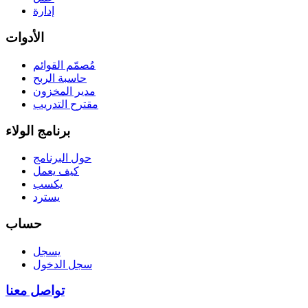
إدارة
الأدوات
مُصمّم القوائم
حاسبة الربح
مدير المخزون
مقترح التدريب
برنامج الولاء
حول البرنامج
كيف يعمل
يكسب
يسترد
حساب
يسجل
سجل الدخول
تواصل معنا