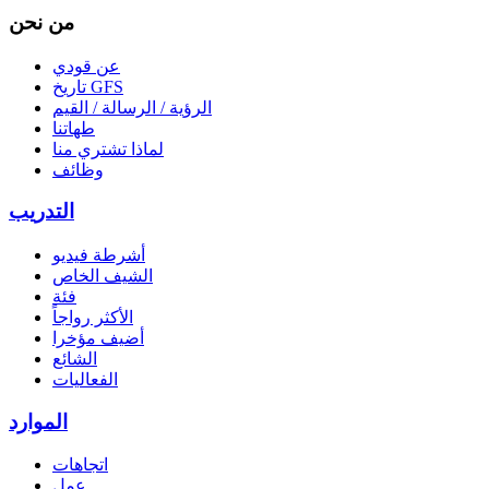
من نحن
عن قودي
تاريخ GFS
الرؤية / الرسالة / القيم
طهاتنا
لماذا تشتري منا
وظائف
التدريب
أشرطة فيديو
الشيف الخاص
فئة
الأكثر رواجاً
أضيف مؤخرا
الشائع
الفعاليات
الموارد
اتجاهات
عمل