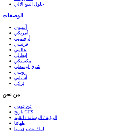
حلول البيع الآلي
الوصفات
آسيوي
أمريكي
أرجنتيني
فرنسي
عالمي
إيطالي
مكسيكي
شرق آوسطي
روسي
أسباني
تركي
من نحن
عن قودي
تاريخ GFS
الرؤية / الرسالة / القيم
طهاتنا
لماذا تشتري منا