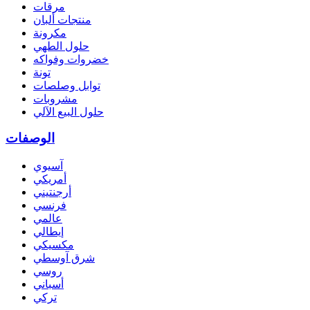
مرقات
منتجات ألبان
مكرونة
حلول الطهي
خضروات وفواكه
تونة
توابل وصلصات
مشروبات
حلول البيع الآلي
الوصفات
آسيوي
أمريكي
أرجنتيني
فرنسي
عالمي
إيطالي
مكسيكي
شرق آوسطي
روسي
أسباني
تركي