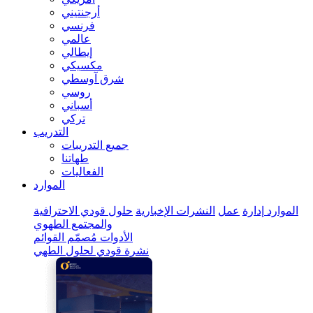
أرجنتيني
فرنسي
عالمي
إيطالي
مكسيكي
شرق آوسطي
روسي
أسباني
تركي
التدريب
جميع التدريبات
طهاتنا
الفعاليات
الموارد
الموارد
إدارة
عمل
النشرات الإخبارية
حلول قودي الاحترافية
والمجتمع الطهوي
الأدوات
مُصمّم القوائم
نشرة قودي لحلول الطهي