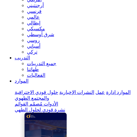
أرجنتيني
فرنسي
عالمي
إيطالي
مكسيكي
شرق آوسطي
روسي
أسباني
تركي
التدريب
جميع التدريبات
طهاتنا
الفعاليات
الموارد
الموارد
إدارة
عمل
النشرات الإخبارية
حلول قودي الاحترافية
والمجتمع الطهوي
الأدوات
مُصمّم القوائم
نشرة قودي لحلول الطهي