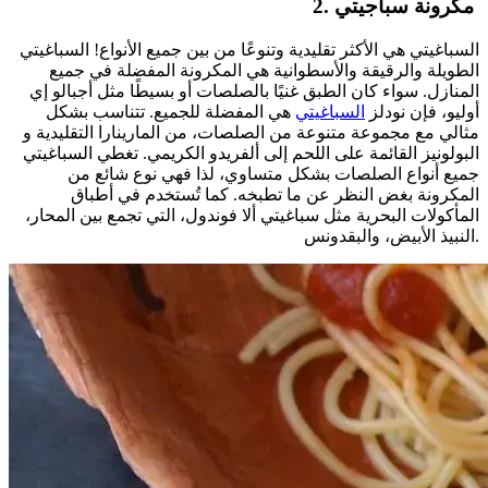
2. مكرونة سباجيتي
السباغيتي هي الأكثر تقليدية وتنوعًا من بين جميع الأنواع! السباغيتي
الطويلة والرقيقة والأسطوانية هي المكرونة المفضلة في جميع
المنازل. سواء كان الطبق غنيًا بالصلصات أو بسيطًا مثل أجبالو إي
أوليو، فإن نودلز
السباغيتي
هي المفضلة للجميع. تتناسب بشكل
مثالي مع مجموعة متنوعة من الصلصات، من المارينارا التقليدية و
البولونيز القائمة على اللحم إلى ألفريدو الكريمي. تغطي السباغيتي
جميع أنواع الصلصات بشكل متساوي، لذا فهي نوع شائع من
المكرونة بغض النظر عن ما تطبخه. كما تُستخدم في أطباق
المأكولات البحرية مثل سباغيتي ألا فوندول، التي تجمع بين المحار،
النبيذ الأبيض، والبقدونس.