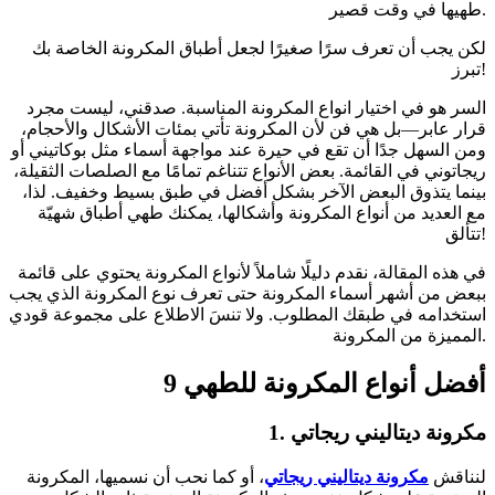
طهيها في وقت قصير.
لكن يجب أن تعرف سرًا صغيرًا لجعل أطباق المكرونة الخاصة بك
تبرز!
السر هو في اختيار انواع المكرونة المناسبة. صدقني، ليست مجرد
قرار عابر—بل هي فن لأن المكرونة تأتي بمئات الأشكال والأحجام،
ومن السهل جدًا أن تقع في حيرة عند مواجهة أسماء مثل بوكاتيني أو
ريجاتوني في القائمة. بعض الأنواع تتناغم تمامًا مع الصلصات الثقيلة،
بينما يتذوق البعض الآخر بشكل أفضل في طبق بسيط وخفيف. لذا،
مع العديد من أنواع المكرونة وأشكالها، يمكنك طهي أطباق شهيّة
تتألق!
في هذه المقالة، نقدم دليلًا شاملاً لأنواع المكرونة يحتوي على قائمة
ببعض من أشهر أسماء المكرونة حتى تعرف نوع المكرونة الذي يجب
استخدامه في طبقك المطلوب. ولا تنسَ الاطلاع على مجموعة قودي
المميزة من المكرونة.
9 أفضل أنواع المكرونة للطهي
1. مكرونة ديتاليني ريجاتي
لنناقش
مكرونة ديتاليني ريجاتي
، أو كما نحب أن نسميها، المكرونة