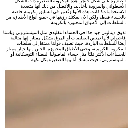
الصغيرة على شكل خنجر. هذه المكرونة الصغيرة ذات الشكل
الأسطواني والمزودة بأخاديد، والأفضل من ذلك أنها متعددة
الاستخدامات! كانت هذه الأنواع تُعتبر في السابق مكرونة خاصة
بالحساء فقط، ولكن الآن يمكنك رؤيتها في جميع أنواع الأطباق، من
السلطات إلى الأطباق المخبوزة بالكريمة.
تذوق ديتاليني جيد جدًا في الحساء التقليدي مثل المينستروني وباستا
فاجيولي لأنها تمتص الصلصات أو المرق بشكل ممتاز. إنها مثالية
أيضًا للسلطات الباردة، حيث تضيف قوامًا ممتعًا إلى سلطات
المكرونة الكريمية، وحتى الأطباق المخبوزة بالجبن. إنها خيار ممتاز
للحساءات الأكثر قلبًا مثل حساء الفاصوليا البيضاء التوسكانية أو
المينستروني، حيث تمسك أنابيبها الصغيرة بكل نكهة.