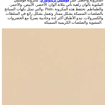
المكرونة واحصل على
فوسيلي تريكولوري
. مكرونة فوسيلي
الملتوية بألوان زاهية تأتي بثلاثة ألوان: الأخضر، الأبيض، والأحمر،
والتي تمثل نكهات السبانخ، Plain، والطماطم. تحتفظ هذه المكرونة
بالصلصات السميكة بشكل ممتاز وتعمل بشكل رائع في السلطات
والكسرولات. تبدو الأطباق أكثر لذة وجاذبية بصريًا مع الخضروات
المشوية والصلصات الكريمية السميكة.