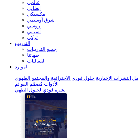
عالمي
إيطالي
مكسيكي
شرق آوسطي
روسي
أسباني
تركي
التدريب
جميع التدريبات
طهاتنا
الفعاليات
الموارد
ل
النشرات الإخبارية
حلول قودي الاحترافية والمجتمع الطهوي
الأدوات
مُصمّم القوائم
نشرة قودي لحلول الطهي