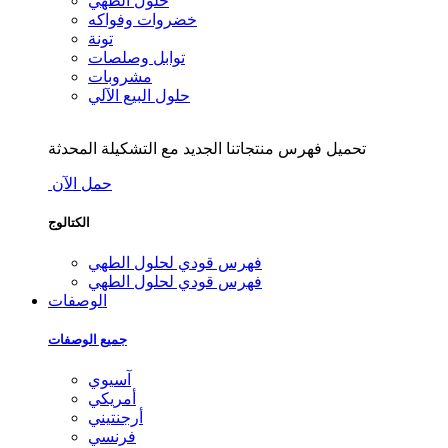
حلول الطهي
خضروات وفواكه
تونة
توابل وصلصات
مشروبات
حلول البيع الآلي
تحميل فهرس منتجاتنا الجديد مع التشكيلة المحدثة
حمل الآن
الكتالوج
فهرس قودي لحلول الطهي
فهرس قودي لحلول الطهي
الوصفات
جميع الوصفات
آسيوي
أمريكي
أرجنتيني
فرنسي