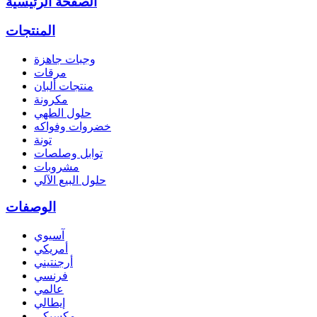
الصفحة الرئيسية
المنتجات
وجبات جاهزة
مرقات
منتجات ألبان
مكرونة
حلول الطهي
خضروات وفواكه
تونة
توابل وصلصات
مشروبات
حلول البيع الآلي
الوصفات
آسيوي
أمريكي
أرجنتيني
فرنسي
عالمي
إيطالي
مكسيكي