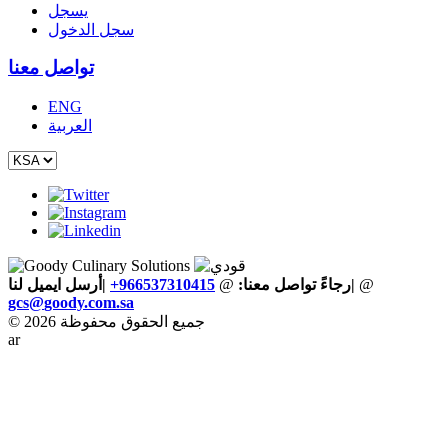
يسجل
سجل الدخول
تواصل معنا
ENG
العربية
@
|
رجاءً تواصل معنا:
@
+966537310415
|أرسل ايميل لنا
gcs
@
goody
.
com
.
sa
© 2026 جميع الحقوق محفوظة
ar