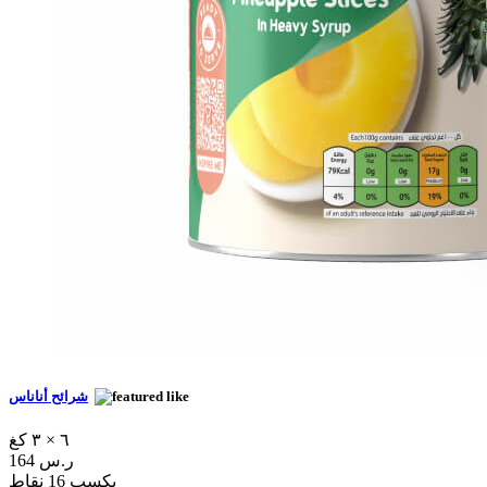
شرائح أناناس
٦ × ٣ كغ
164 ر.س
يكسب 16 نقاط