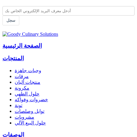
سجل
الصفحة الرئيسية
المنتجات
وجبات جاهزة
مرقات
منتجات ألبان
مكرونة
حلول الطهي
خضروات وفواكه
تونة
توابل وصلصات
مشروبات
حلول البيع الآلي
الوصفات