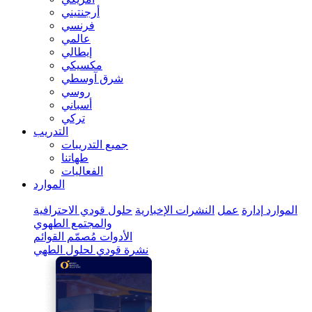
أرجنتيني
فرنسي
عالمي
إيطالي
مكسيكي
شرق آوسطي
روسي
أسباني
تركي
التدريب
جميع التدريبات
طهاتنا
الفعاليات
الموارد
الموارد
إدارة
عمل
النشرات الإخبارية
حلول قودي الاحترافية
والمجتمع الطهوي
الأدوات
مُصمّم القوائم
نشرة قودي لحلول الطهي