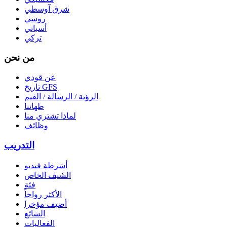
شرق آوسطي
روسي
أسباني
تركي
من نحن
عن قودي
تاريخ GFS
الرؤية / الرسالة / القيم
طهاتنا
لماذا تشتري منا
وظائف
التدريب
أشرطة فيديو
الشيف الخاص
فئة
الأكثر رواجاً
أضيف مؤخرا
الشائع
الفعاليات