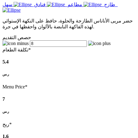
سهل
طازج
مطاعم
فنادق
حضر مربى الأناناس الطازجة والحلوة، حافظ على النكهة الإستوائي
لهذه الفاكهة النابضة بالألوان واحفظها في جرة.
حصص التقديم
تكلفة الطعام*
5.4
ر.س
Menu Price*
7
ر.س
ربح*
1.6