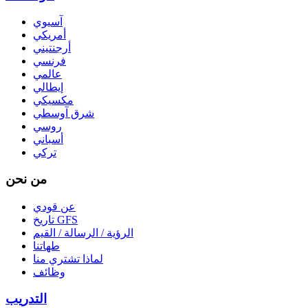
آسيوي
أمريكي
أرجنتيني
فرنسي
عالمي
إيطالي
مكسيكي
شرق آوسطي
روسي
أسباني
تركي
من نحن
عن قودي
تاريخ GFS
الرؤية / الرسالة / القيم
طهاتنا
لماذا تشتري منا
وظائف
التدريب