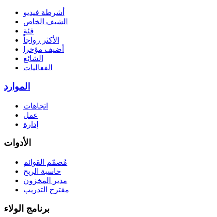
أشرطة فيديو
الشيف الخاص
فئة
الأكثر رواجاً
أضيف مؤخرا
الشائع
الفعاليات
الموارد
اتجاهات
عمل
إدارة
الأدوات
مُصمّم القوائم
حاسبة الربح
مدير المخزون
مقترح التدريب
برنامج الولاء